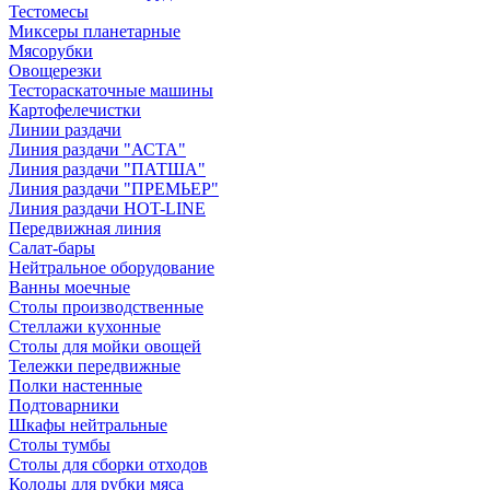
Тестомесы
Миксеры планетарные
Мясорубки
Овощерезки
Тестораскаточные машины
Картофелечистки
Линии раздачи
Линия раздачи "АСТА"
Линия раздачи "ПАТША"
Линия раздачи "ПРЕМЬЕР"
Линия раздачи HOT-LINE
Передвижная линия
Салат-бары
Нейтральное оборудование
Ванны моечные
Столы производственные
Стеллажи кухонные
Столы для мойки овощей
Тележки передвижные
Полки настенные
Подтоварники
Шкафы нейтральные
Столы тумбы
Столы для сборки отходов
Колоды для рубки мяса