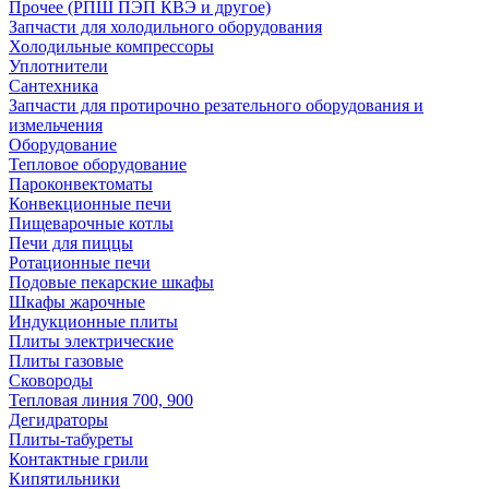
Прочее (РПШ ПЭП КВЭ и другое)
Запчасти для холодильного оборудования
Холодильные компрессоры
Уплотнители
Сантехника
Запчасти для протирочно резательного оборудования и
измельчения
Оборудование
Тепловое оборудование
Пароконвектоматы
Конвекционные печи
Пищеварочные котлы
Печи для пиццы
Ротационные печи
Подовые пекарские шкафы
Шкафы жарочные
Индукционные плиты
Плиты электрические
Плиты газовые
Сковороды
Тепловая линия 700, 900
Дегидраторы
Плиты-табуреты
Контактные грили
Кипятильники