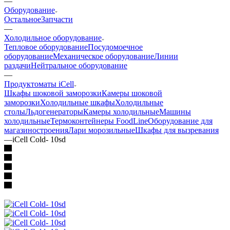
—
Оборудование
Остальное
Запчасти
—
Холодильное оборудование
Тепловое оборудование
Посудомоечное
оборудование
Механическое оборудование
Линии
раздачи
Нейтральное оборудование
—
Продуктоматы iCell
Шкафы шоковой заморозки
Камеры шоковой
заморозки
Холодильные шкафы
Холодильные
столы
Льдогенераторы
Камеры холодильные
Машины
холодильные
Термоконтейнеры FoodLine
Оборудование для
магазиностроения
Лари морозильные
Шкафы для вызревания
—
iCell Cold- 10sd