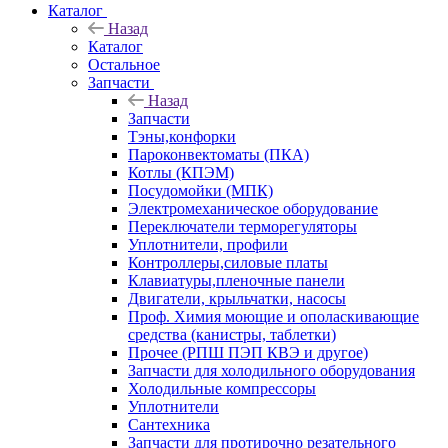
Каталог
Назад
Каталог
Остальное
Запчасти
Назад
Запчасти
Тэны,конфорки
Пароконвектоматы (ПКА)
Котлы (КПЭМ)
Посудомойки (МПК)
Электромеханическое оборудование
Переключатели терморегуляторы
Уплотнители, профили
Контроллеры,силовые платы
Клавиатуры,пленочные панели
Двигатели, крыльчатки, насосы
Проф. Химия моющие и ополаскивающие
средства (канистры, таблетки)
Прочее (РПШ ПЭП КВЭ и другое)
Запчасти для холодильного оборудования
Холодильные компрессоры
Уплотнители
Сантехника
Запчасти для протирочно резательного