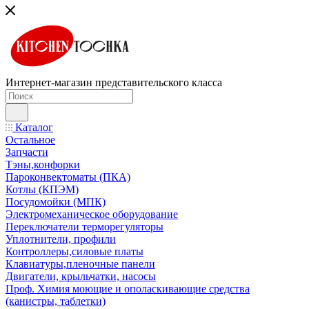
Интернет-магазин представительского класса
Каталог
Остальное
Запчасти
Тэны,конфорки
Пароконвектоматы (ПКА)
Котлы (КПЭМ)
Посудомойки (МПК)
Электромеханическое оборудование
Переключатели терморегуляторы
Уплотнители, профили
Контроллеры,силовые платы
Клавиатуры,пленочные панели
Двигатели, крыльчатки, насосы
Проф. Химия моющие и ополаскивающие средства
(канистры, таблетки)