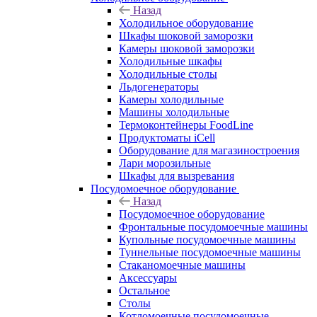
Назад
Холодильное оборудование
Шкафы шоковой заморозки
Камеры шоковой заморозки
Холодильные шкафы
Холодильные столы
Льдогенераторы
Камеры холодильные
Машины холодильные
Термоконтейнеры FoodLine
Продуктоматы iCell
Оборудование для магазиностроения
Лари морозильные
Шкафы для вызревания
Посудомоечное оборудование
Назад
Посудомоечное оборудование
Фронтальные посудомоечные машины
Купольные посудомоечные машины
Туннельные посудомоечные машины
Стаканомоечные машины
Аксессуары
Остальное
Столы
Котломоечные посудомоечные