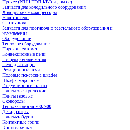
Прочее (РПШ ПЭП КВЭ и другое)
Запчасти для холодильного оборудования
Холодильные компрессоры
Уплотнители
Сантехника
Запчасти для протирочно резательного оборудования и
измельчения
Оборудование
Тепловое оборудование
Пароконвектоматы
Конвекционные печи
Пищеварочные котлы
Печи для пиццы
Ротационные печи
Подовые пекарские шкафы
Шкафы жарочные
Индукционные плиты
Плиты электрические
Плиты газовые
Сковороды
Тепловая линия 700, 900
Дегидраторы
Плиты-табуреты
Контактные грили
Кипятильники