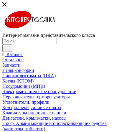
Интернет-магазин представительского класса
Каталог
Остальное
Запчасти
Тэны,конфорки
Пароконвектоматы (ПКА)
Котлы (КПЭМ)
Посудомойки (МПК)
Электромеханическое оборудование
Переключатели терморегуляторы
Уплотнители, профили
Контроллеры,силовые платы
Клавиатуры,пленочные панели
Двигатели, крыльчатки, насосы
Проф. Химия моющие и ополаскивающие средства
(канистры, таблетки)