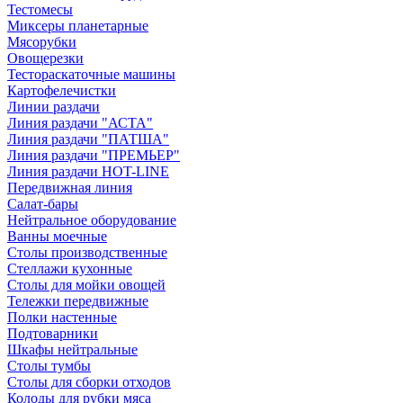
Тестомесы
Миксеры планетарные
Мясорубки
Овощерезки
Тестораскаточные машины
Картофелечистки
Линии раздачи
Линия раздачи "АСТА"
Линия раздачи "ПАТША"
Линия раздачи "ПРЕМЬЕР"
Линия раздачи HOT-LINE
Передвижная линия
Салат-бары
Нейтральное оборудование
Ванны моечные
Столы производственные
Стеллажи кухонные
Столы для мойки овощей
Тележки передвижные
Полки настенные
Подтоварники
Шкафы нейтральные
Столы тумбы
Столы для сборки отходов
Колоды для рубки мяса