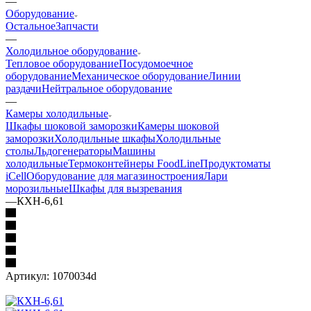
—
Оборудование
Остальное
Запчасти
—
Холодильное оборудование
Тепловое оборудование
Посудомоечное
оборудование
Механическое оборудование
Линии
раздачи
Нейтральное оборудование
—
Камеры холодильные
Шкафы шоковой заморозки
Камеры шоковой
заморозки
Холодильные шкафы
Холодильные
столы
Льдогенераторы
Машины
холодильные
Термоконтейнеры FoodLine
Продуктоматы
iCell
Оборудование для магазиностроения
Лари
морозильные
Шкафы для вызревания
—
КХН-6,61
Артикул:
1070034d