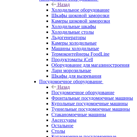
Назад
Холодильное оборудование
Шкафы шоковой заморозки
Камеры шоковой заморозки
Холодильные шкафы
Холодильные столы
Льдогенераторы
Камеры холодильные
Машины холодильные
Термоконтейнеры FoodLine
Продуктоматы iCell
Оборудование для магазиностроения
Лари морозильные
Шкафы для вызревания
Посудомоечное оборудование
Назад
Посудомоечное оборудование
Фронтальные посудомоечные машины
Купольные посудомоечные машины
Туннельные посудомоечные машины
Стаканомоечные машины
Аксессуары
Остальное
Столы
Котломоечные посудомоечные