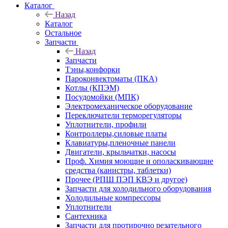
Каталог
Назад
Каталог
Остальное
Запчасти
Назад
Запчасти
Тэны,конфорки
Пароконвектоматы (ПКА)
Котлы (КПЭМ)
Посудомойки (МПК)
Электромеханическое оборудование
Переключатели терморегуляторы
Уплотнители, профили
Контроллеры,силовые платы
Клавиатуры,пленочные панели
Двигатели, крыльчатки, насосы
Проф. Химия моющие и ополаскивающие
средства (канистры, таблетки)
Прочее (РПШ ПЭП КВЭ и другое)
Запчасти для холодильного оборудования
Холодильные компрессоры
Уплотнители
Сантехника
Запчасти для протирочно резательного