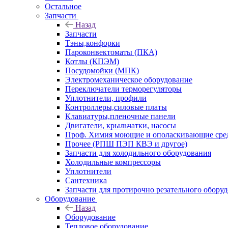
Остальное
Запчасти
Назад
Запчасти
Тэны,конфорки
Пароконвектоматы (ПКА)
Котлы (КПЭМ)
Посудомойки (МПК)
Электромеханическое оборудование
Переключатели терморегуляторы
Уплотнители, профили
Контроллеры,силовые платы
Клавиатуры,пленочные панели
Двигатели, крыльчатки, насосы
Проф. Химия моющие и ополаскивающие средс
Прочее (РПШ ПЭП КВЭ и другое)
Запчасти для холодильного оборудования
Холодильные компрессоры
Уплотнители
Сантехника
Запчасти для протирочно резательного обору
Оборудование
Назад
Оборудование
Тепловое оборудование