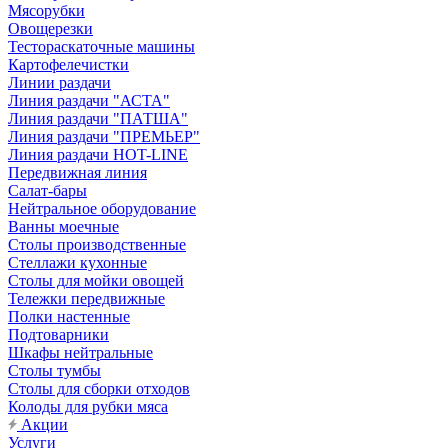
Мясорубки
Овощерезки
Тестораскаточные машины
Картофелечистки
Линии раздачи
Линия раздачи "АСТА"
Линия раздачи "ПАТША"
Линия раздачи "ПРЕМЬЕР"
Линия раздачи HOT-LINE
Передвижная линия
Салат-бары
Нейтральное оборудование
Ванны моечные
Столы производственные
Стеллажи кухонные
Столы для мойки овощей
Тележки передвижные
Полки настенные
Подтоварники
Шкафы нейтральные
Столы тумбы
Столы для сборки отходов
Колоды для рубки мяса
Акции
Услуги