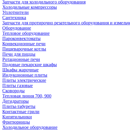
Запчасти для холодильного оборудования
Холодильные компрессоры
Уплотнители
Сантехника
Запчасти для протирочно резательного оборудования и измель
Оборудование
Тепловое оборудование
Пароконвектоматы
Конвекционные печи
Пищеварочные котлы
Печи для пиццы
Ротационные печи
Подовые пекарские шкафы
Шкафы жарочные
Индукционные плиты
Плиты электрические
Плиты газовые
Сковороды
Тепловая линия 700, 900
Дегидраторы
Плиты-табуреты
Контактные грили
Кипятильники
Фритюрницы
Холодильное оборудование