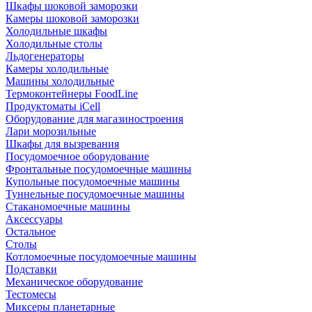
Шкафы шоковой заморозки
Камеры шоковой заморозки
Холодильные шкафы
Холодильные столы
Льдогенераторы
Камеры холодильные
Машины холодильные
Термоконтейнеры FoodLine
Продуктоматы iCell
Оборудование для магазиностроения
Лари морозильные
Шкафы для вызревания
Посудомоечное оборудование
Фронтальные посудомоечные машины
Купольные посудомоечные машины
Туннельные посудомоечные машины
Стаканомоечные машины
Аксессуары
Остальное
Столы
Котломоечные посудомоечные машины
Подставки
Механическое оборудование
Тестомесы
Миксеры планетарные