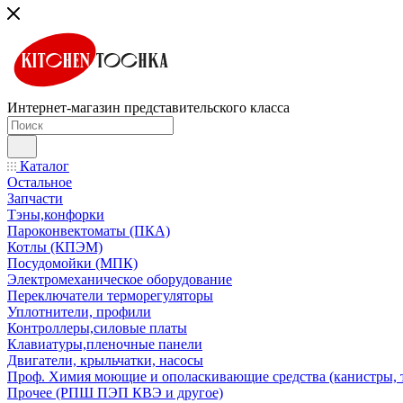
Интернет-магазин представительского класса
Каталог
Остальное
Запчасти
Тэны,конфорки
Пароконвектоматы (ПКА)
Котлы (КПЭМ)
Посудомойки (МПК)
Электромеханическое оборудование
Переключатели терморегуляторы
Уплотнители, профили
Контроллеры,силовые платы
Клавиатуры,пленочные панели
Двигатели, крыльчатки, насосы
Проф. Химия моющие и ополаскивающие средства (канистры, 
Прочее (РПШ ПЭП КВЭ и другое)