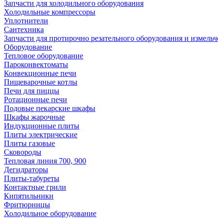
Запчасти для холодильного оборудования
Холодильные компрессоры
Уплотнители
Сантехника
Запчасти для протирочно резательного оборудования и измель
Оборудование
Тепловое оборудование
Пароконвектоматы
Конвекционные печи
Пищеварочные котлы
Печи для пиццы
Ротационные печи
Подовые пекарские шкафы
Шкафы жарочные
Индукционные плиты
Плиты электрические
Плиты газовые
Сковороды
Тепловая линия 700, 900
Дегидраторы
Плиты-табуреты
Контактные грили
Кипятильники
Фритюрницы
Холодильное оборудование