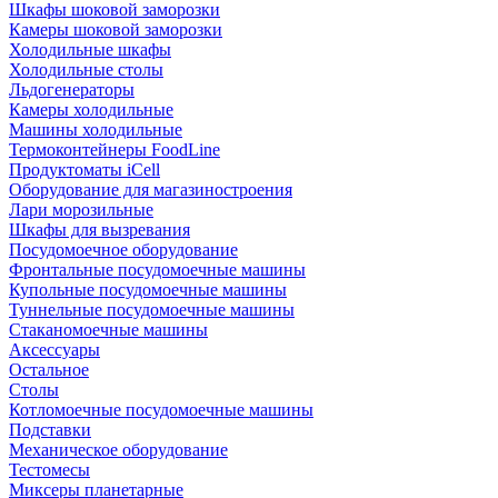
Шкафы шоковой заморозки
Камеры шоковой заморозки
Холодильные шкафы
Холодильные столы
Льдогенераторы
Камеры холодильные
Машины холодильные
Термоконтейнеры FoodLine
Продуктоматы iCell
Оборудование для магазиностроения
Лари морозильные
Шкафы для вызревания
Посудомоечное оборудование
Фронтальные посудомоечные машины
Купольные посудомоечные машины
Туннельные посудомоечные машины
Стаканомоечные машины
Аксессуары
Остальное
Столы
Котломоечные посудомоечные машины
Подставки
Механическое оборудование
Тестомесы
Миксеры планетарные