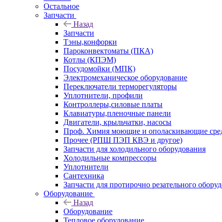
Остальное
Запчасти
Назад
Запчасти
Тэны,конфорки
Пароконвектоматы (ПКА)
Котлы (КПЭМ)
Посудомойки (МПК)
Электромеханическое оборудование
Переключатели терморегуляторы
Уплотнители, профили
Контроллеры,силовые платы
Клавиатуры,пленочные панели
Двигатели, крыльчатки, насосы
Проф. Химия моющие и ополаскивающие средс
Прочее (РПШ ПЭП КВЭ и другое)
Запчасти для холодильного оборудования
Холодильные компрессоры
Уплотнители
Сантехника
Запчасти для протирочно резательного обору
Оборудование
Назад
Оборудование
Тепловое оборудование