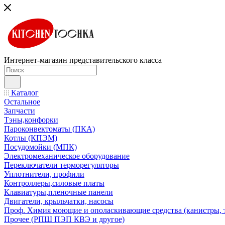
Интернет-магазин представительского класса
Каталог
Остальное
Запчасти
Тэны,конфорки
Пароконвектоматы (ПКА)
Котлы (КПЭМ)
Посудомойки (МПК)
Электромеханическое оборудование
Переключатели терморегуляторы
Уплотнители, профили
Контроллеры,силовые платы
Клавиатуры,пленочные панели
Двигатели, крыльчатки, насосы
Проф. Химия моющие и ополаскивающие средства (канистры, 
Прочее (РПШ ПЭП КВЭ и другое)