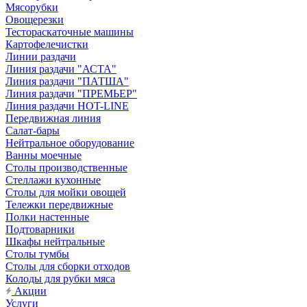
Мясорубки
Овощерезки
Тестораскаточные машины
Картофелечистки
Линии раздачи
Линия раздачи "АСТА"
Линия раздачи "ПАТША"
Линия раздачи "ПРЕМЬЕР"
Линия раздачи HOT-LINE
Передвижная линия
Салат-бары
Нейтральное оборудование
Ванны моечные
Столы производственные
Стеллажи кухонные
Столы для мойки овощей
Тележки передвижные
Полки настенные
Подтоварники
Шкафы нейтральные
Столы тумбы
Столы для сборки отходов
Колоды для рубки мяса
Акции
Услуги