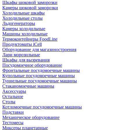
Шкафы шоковой заморозки
Камеры шоковой заморозки
Холодильные шкафы
Холодильные столы
Льдогенераторы
Камеры холодильные
Машины холодильные
Термоконтейнеры FoodLine
Продуктоматы iCell
Оборудование для магазиностроения
Лари морозильные
Шкафы для вызревания
Посудомоечное оборудование
Фронтальные посудомоечные машины
Купольные посудомоечные машины
Туннельные посудомоечные машины
Стаканомоечные машины
Аксессуары
Остальное
Столы
Котломоечные посудомоечные машины
Подставки
Механическое оборудование
Тестомесы
Миксеры планетарные