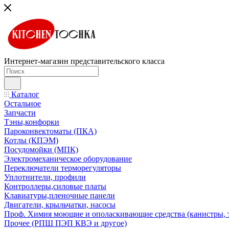
Интернет-магазин представительского класса
Каталог
Остальное
Запчасти
Тэны,конфорки
Пароконвектоматы (ПКА)
Котлы (КПЭМ)
Посудомойки (МПК)
Электромеханическое оборудование
Переключатели терморегуляторы
Уплотнители, профили
Контроллеры,силовые платы
Клавиатуры,пленочные панели
Двигатели, крыльчатки, насосы
Проф. Химия моющие и ополаскивающие средства (канистры, 
Прочее (РПШ ПЭП КВЭ и другое)