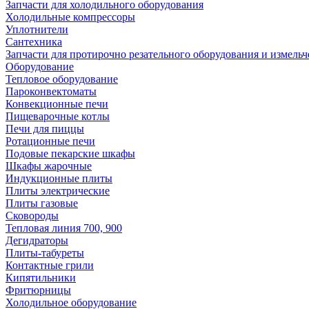
Запчасти для холодильного оборудования
Холодильные компрессоры
Уплотнители
Сантехника
Запчасти для протирочно резательного оборудования и измель
Оборудование
Тепловое оборудование
Пароконвектоматы
Конвекционные печи
Пищеварочные котлы
Печи для пиццы
Ротационные печи
Подовые пекарские шкафы
Шкафы жарочные
Индукционные плиты
Плиты электрические
Плиты газовые
Сковороды
Тепловая линия 700, 900
Дегидраторы
Плиты-табуреты
Контактные грили
Кипятильники
Фритюрницы
Холодильное оборудование