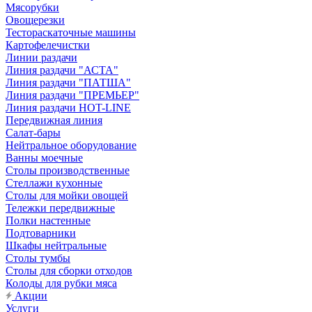
Мясорубки
Овощерезки
Тестораскаточные машины
Картофелечистки
Линии раздачи
Линия раздачи "АСТА"
Линия раздачи "ПАТША"
Линия раздачи "ПРЕМЬЕР"
Линия раздачи HOT-LINE
Передвижная линия
Салат-бары
Нейтральное оборудование
Ванны моечные
Столы производственные
Стеллажи кухонные
Столы для мойки овощей
Тележки передвижные
Полки настенные
Подтоварники
Шкафы нейтральные
Столы тумбы
Столы для сборки отходов
Колоды для рубки мяса
Акции
Услуги