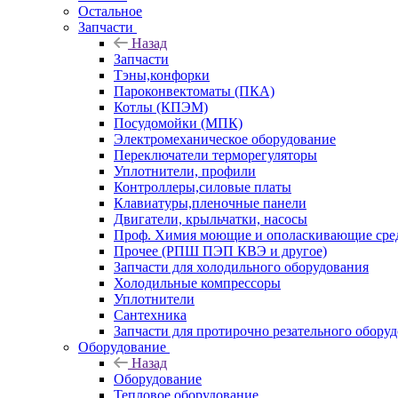
Остальное
Запчасти
Назад
Запчасти
Тэны,конфорки
Пароконвектоматы (ПКА)
Котлы (КПЭМ)
Посудомойки (МПК)
Электромеханическое оборудование
Переключатели терморегуляторы
Уплотнители, профили
Контроллеры,силовые платы
Клавиатуры,пленочные панели
Двигатели, крыльчатки, насосы
Проф. Химия моющие и ополаскивающие средс
Прочее (РПШ ПЭП КВЭ и другое)
Запчасти для холодильного оборудования
Холодильные компрессоры
Уплотнители
Сантехника
Запчасти для протирочно резательного обору
Оборудование
Назад
Оборудование
Тепловое оборудование