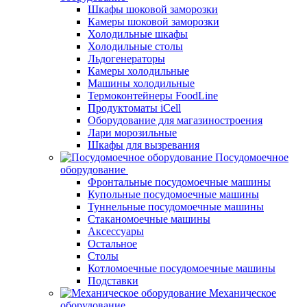
Шкафы шоковой заморозки
Камеры шоковой заморозки
Холодильные шкафы
Холодильные столы
Льдогенераторы
Камеры холодильные
Машины холодильные
Термоконтейнеры FoodLine
Продуктоматы iCell
Оборудование для магазиностроения
Лари морозильные
Шкафы для вызревания
Посудомоечное
оборудование
Фронтальные посудомоечные машины
Купольные посудомоечные машины
Туннельные посудомоечные машины
Стаканомоечные машины
Аксессуары
Остальное
Столы
Котломоечные посудомоечные машины
Подставки
Механическое
оборудование