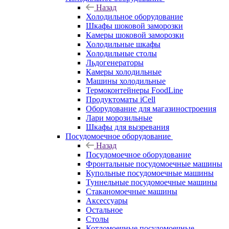
Назад
Холодильное оборудование
Шкафы шоковой заморозки
Камеры шоковой заморозки
Холодильные шкафы
Холодильные столы
Льдогенераторы
Камеры холодильные
Машины холодильные
Термоконтейнеры FoodLine
Продуктоматы iCell
Оборудование для магазиностроения
Лари морозильные
Шкафы для вызревания
Посудомоечное оборудование
Назад
Посудомоечное оборудование
Фронтальные посудомоечные машины
Купольные посудомоечные машины
Туннельные посудомоечные машины
Стаканомоечные машины
Аксессуары
Остальное
Столы
Котломоечные посудомоечные