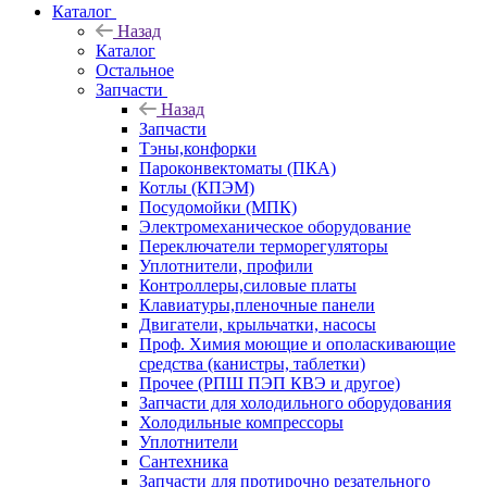
Каталог
Назад
Каталог
Остальное
Запчасти
Назад
Запчасти
Тэны,конфорки
Пароконвектоматы (ПКА)
Котлы (КПЭМ)
Посудомойки (МПК)
Электромеханическое оборудование
Переключатели терморегуляторы
Уплотнители, профили
Контроллеры,силовые платы
Клавиатуры,пленочные панели
Двигатели, крыльчатки, насосы
Проф. Химия моющие и ополаскивающие
средства (канистры, таблетки)
Прочее (РПШ ПЭП КВЭ и другое)
Запчасти для холодильного оборудования
Холодильные компрессоры
Уплотнители
Сантехника
Запчасти для протирочно резательного