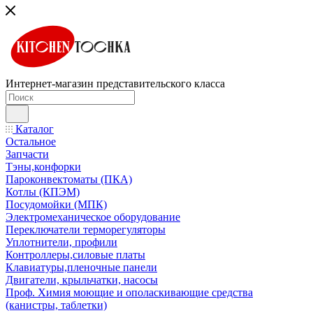
Интернет-магазин представительского класса
Каталог
Остальное
Запчасти
Тэны,конфорки
Пароконвектоматы (ПКА)
Котлы (КПЭМ)
Посудомойки (МПК)
Электромеханическое оборудование
Переключатели терморегуляторы
Уплотнители, профили
Контроллеры,силовые платы
Клавиатуры,пленочные панели
Двигатели, крыльчатки, насосы
Проф. Химия моющие и ополаскивающие средства
(канистры, таблетки)