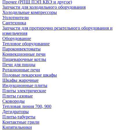
Прочее (РПШ ПЭП КВЭ и другое)
Запчасти для холодильного оборудования
Холодильные компрессоры
Уплотнители
Сантехника
Запчасти для протирочно резательного оборудования и
измельчения
Оборудование
Тепловое оборудование
Пароконвектоматы
Конвекционные печи
Пищеварочные котлы
Печи для пиццы
Ротационные печи
Подовые пекарские шкафы
Шкафы жарочные
Индукционные плиты
Плиты электрические
Плиты газовые
Сковороды
Тепловая линия 700, 900
Дегидраторы
Плиты-табуреты
Контактные грили
Кипятильники