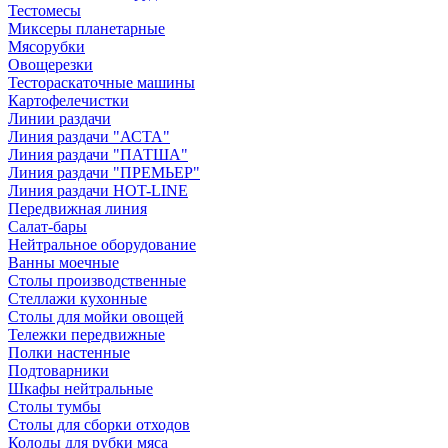
Тестомесы
Миксеры планетарные
Мясорубки
Овощерезки
Тестораскаточные машины
Картофелечистки
Линии раздачи
Линия раздачи "АСТА"
Линия раздачи "ПАТША"
Линия раздачи "ПРЕМЬЕР"
Линия раздачи HOT-LINE
Передвижная линия
Салат-бары
Нейтральное оборудование
Ванны моечные
Столы производственные
Стеллажи кухонные
Столы для мойки овощей
Тележки передвижные
Полки настенные
Подтоварники
Шкафы нейтральные
Столы тумбы
Столы для сборки отходов
Колоды для рубки мяса