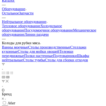
Каталог
—
Оборудование
Остальное
Запчасти
—
Нейтральное оборудование
Тепловое оборудование
Холодильное
оборудование
Посудомоечное оборудование
Механическое
оборудование
Линии раздачи
—
Колоды для рубки мяса
Ванны моечные
Столы производственные
Стеллажи
кухонные
Столы для мойки овощей
Тележки
передвижные
Полки настенные
Подтоварники
Шкафы
нейтральные
Столы тумбы
Столы для сборки отходов
()
Бренд
Абат