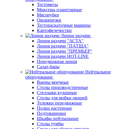
Тестомесы
Миксеры планетарные
Мясорубки
Овощерезки
Тестораскаточные машины
Картофелечистки
Линии раздачи
Линия раздачи "АСТА"
Линия раздачи "ПАТША"
Линия раздачи "ПРЕМЬЕР"
Линия раздачи HOT-LINE
Передвижная линия
Салат-бары
Нейтральное
оборудование
Ванны моечные
Столы производственные
Стеллажи кухонные
Столы для мойки овощей
Тележки передвижные
Полки настенные
Подтоварники
Шкафы нейтральные
Столы тумбы
Столы для сборки отходов