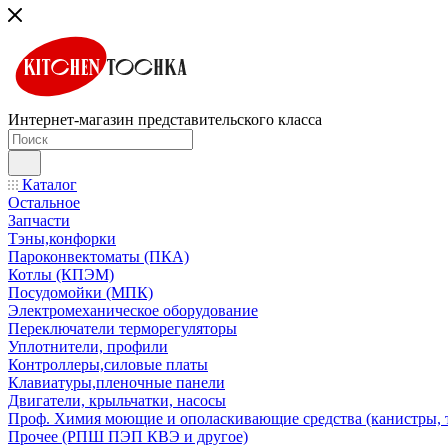
Интернет-магазин представительского класса
Каталог
Остальное
Запчасти
Тэны,конфорки
Пароконвектоматы (ПКА)
Котлы (КПЭМ)
Посудомойки (МПК)
Электромеханическое оборудование
Переключатели терморегуляторы
Уплотнители, профили
Контроллеры,силовые платы
Клавиатуры,пленочные панели
Двигатели, крыльчатки, насосы
Проф. Химия моющие и ополаскивающие средства (канистры, 
Прочее (РПШ ПЭП КВЭ и другое)