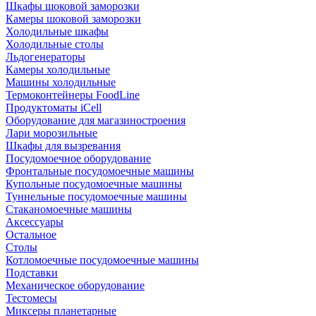
Шкафы шоковой заморозки
Камеры шоковой заморозки
Холодильные шкафы
Холодильные столы
Льдогенераторы
Камеры холодильные
Машины холодильные
Термоконтейнеры FoodLine
Продуктоматы iCell
Оборудование для магазиностроения
Лари морозильные
Шкафы для вызревания
Посудомоечное оборудование
Фронтальные посудомоечные машины
Купольные посудомоечные машины
Туннельные посудомоечные машины
Стаканомоечные машины
Аксессуары
Остальное
Столы
Котломоечные посудомоечные машины
Подставки
Механическое оборудование
Тестомесы
Миксеры планетарные