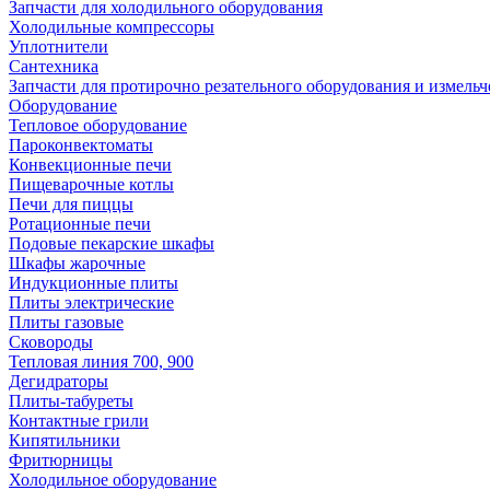
Запчасти для холодильного оборудования
Холодильные компрессоры
Уплотнители
Сантехника
Запчасти для протирочно резательного оборудования и измель
Оборудование
Тепловое оборудование
Пароконвектоматы
Конвекционные печи
Пищеварочные котлы
Печи для пиццы
Ротационные печи
Подовые пекарские шкафы
Шкафы жарочные
Индукционные плиты
Плиты электрические
Плиты газовые
Сковороды
Тепловая линия 700, 900
Дегидраторы
Плиты-табуреты
Контактные грили
Кипятильники
Фритюрницы
Холодильное оборудование