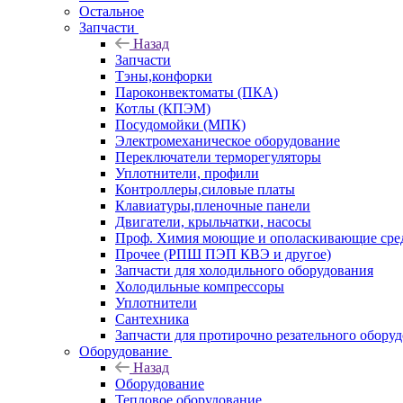
Остальное
Запчасти
Назад
Запчасти
Тэны,конфорки
Пароконвектоматы (ПКА)
Котлы (КПЭМ)
Посудомойки (МПК)
Электромеханическое оборудование
Переключатели терморегуляторы
Уплотнители, профили
Контроллеры,силовые платы
Клавиатуры,пленочные панели
Двигатели, крыльчатки, насосы
Проф. Химия моющие и ополаскивающие средс
Прочее (РПШ ПЭП КВЭ и другое)
Запчасти для холодильного оборудования
Холодильные компрессоры
Уплотнители
Сантехника
Запчасти для протирочно резательного обору
Оборудование
Назад
Оборудование
Тепловое оборудование