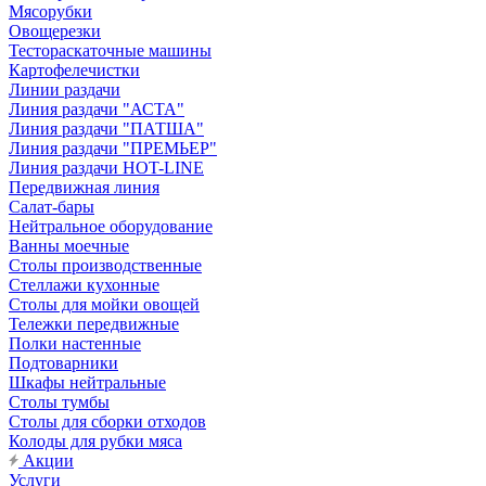
Мясорубки
Овощерезки
Тестораскаточные машины
Картофелечистки
Линии раздачи
Линия раздачи "АСТА"
Линия раздачи "ПАТША"
Линия раздачи "ПРЕМЬЕР"
Линия раздачи HOT-LINE
Передвижная линия
Салат-бары
Нейтральное оборудование
Ванны моечные
Столы производственные
Стеллажи кухонные
Столы для мойки овощей
Тележки передвижные
Полки настенные
Подтоварники
Шкафы нейтральные
Столы тумбы
Столы для сборки отходов
Колоды для рубки мяса
Акции
Услуги