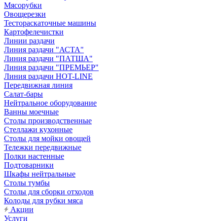
Мясорубки
Овощерезки
Тестораскаточные машины
Картофелечистки
Линии раздачи
Линия раздачи "АСТА"
Линия раздачи "ПАТША"
Линия раздачи "ПРЕМЬЕР"
Линия раздачи HOT-LINE
Передвижная линия
Салат-бары
Нейтральное оборудование
Ванны моечные
Столы производственные
Стеллажи кухонные
Столы для мойки овощей
Тележки передвижные
Полки настенные
Подтоварники
Шкафы нейтральные
Столы тумбы
Столы для сборки отходов
Колоды для рубки мяса
Акции
Услуги