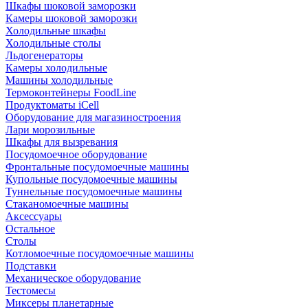
Шкафы шоковой заморозки
Камеры шоковой заморозки
Холодильные шкафы
Холодильные столы
Льдогенераторы
Камеры холодильные
Машины холодильные
Термоконтейнеры FoodLine
Продуктоматы iCell
Оборудование для магазиностроения
Лари морозильные
Шкафы для вызревания
Посудомоечное оборудование
Фронтальные посудомоечные машины
Купольные посудомоечные машины
Туннельные посудомоечные машины
Стаканомоечные машины
Аксессуары
Остальное
Столы
Котломоечные посудомоечные машины
Подставки
Механическое оборудование
Тестомесы
Миксеры планетарные