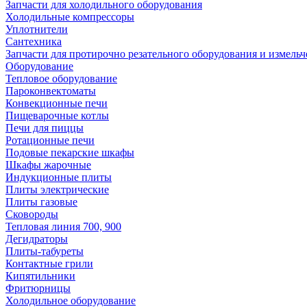
Запчасти для холодильного оборудования
Холодильные компрессоры
Уплотнители
Сантехника
Запчасти для протирочно резательного оборудования и измель
Оборудование
Тепловое оборудование
Пароконвектоматы
Конвекционные печи
Пищеварочные котлы
Печи для пиццы
Ротационные печи
Подовые пекарские шкафы
Шкафы жарочные
Индукционные плиты
Плиты электрические
Плиты газовые
Сковороды
Тепловая линия 700, 900
Дегидраторы
Плиты-табуреты
Контактные грили
Кипятильники
Фритюрницы
Холодильное оборудование