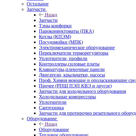
Остальное
Запчасти
Назад
Запчасти
Тэны,конфорки
Пароконвектоматы (ПКА)
Котлы (КПЭМ)
Посудомойки (МПК)
Электромеханическое оборудование
Переключатели терморегуляторы
Уплотнители, профили
Контроллеры,силовые платы
Клавиатуры,пленочные панели
Двигатели, крыльчатки, насосы
Проф. Химия моющие и ополаскивающие средс
Прочее (РПШ ПЭП КВЭ и другое)
Запчасти для холодильного оборудования
Холодильные компрессоры
Уплотнители
Сантехника
Запчасти для протирочно резательного обору
Оборудование
Назад
Оборудование
Тепловое оборудование