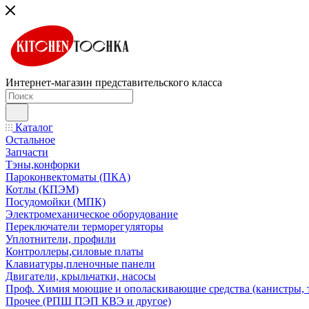
Интернет-магазин представительского класса
Каталог
Остальное
Запчасти
Тэны,конфорки
Пароконвектоматы (ПКА)
Котлы (КПЭМ)
Посудомойки (МПК)
Электромеханическое оборудование
Переключатели терморегуляторы
Уплотнители, профили
Контроллеры,силовые платы
Клавиатуры,пленочные панели
Двигатели, крыльчатки, насосы
Проф. Химия моющие и ополаскивающие средства (канистры, 
Прочее (РПШ ПЭП КВЭ и другое)