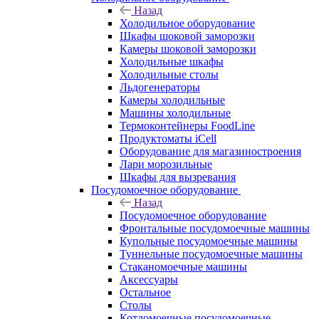
Назад
Холодильное оборудование
Шкафы шоковой заморозки
Камеры шоковой заморозки
Холодильные шкафы
Холодильные столы
Льдогенераторы
Камеры холодильные
Машины холодильные
Термоконтейнеры FoodLine
Продуктоматы iCell
Оборудование для магазиностроения
Лари морозильные
Шкафы для вызревания
Посудомоечное оборудование
Назад
Посудомоечное оборудование
Фронтальные посудомоечные машины
Купольные посудомоечные машины
Туннельные посудомоечные машины
Стаканомоечные машины
Аксессуары
Остальное
Столы
Котломоечные посудомоечные