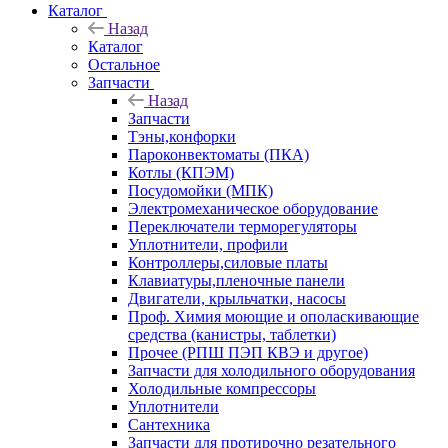
Каталог
Назад
Каталог
Остальное
Запчасти
Назад
Запчасти
Тэны,конфорки
Пароконвектоматы (ПКА)
Котлы (КПЭМ)
Посудомойки (МПК)
Электромеханическое оборудование
Переключатели терморегуляторы
Уплотнители, профили
Контроллеры,силовые платы
Клавиатуры,пленочные панели
Двигатели, крыльчатки, насосы
Проф. Химия моющие и ополаскивающие
средства (канистры, таблетки)
Прочее (РПШ ПЭП КВЭ и другое)
Запчасти для холодильного оборудования
Холодильные компрессоры
Уплотнители
Сантехника
Запчасти для протирочно резательного