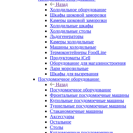
Назад
Холодильное оборудование
Шкафы шоковой заморозки
Камеры шоковой заморозки
Холодильные шкафы
Холодильные столы
Льдогенераторы
Камеры холодильные
Машины холодильные
Термоконтейнеры FoodLine
Продуктоматы iCell
Оборудование для магазиностроения
Лари морозильные
Шкафы для вызревания
Посудомоечное оборудование
Назад
Посудомоечное оборудование
Фронтальные посудомоечные машины
Купольные посудомоечные машины
Туннельные посудомоечные машины
Стаканомоечные машины
Аксессуары
Остальное
Столы
Котломоечные посудомоечные