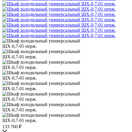
133 760
₽