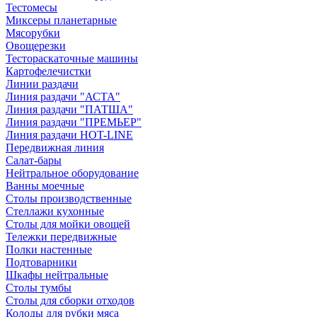
Тестомесы
Миксеры планетарные
Мясорубки
Овощерезки
Тестораскаточные машины
Картофелечистки
Линии раздачи
Линия раздачи "АСТА"
Линия раздачи "ПАТША"
Линия раздачи "ПРЕМЬЕР"
Линия раздачи HOT-LINE
Передвижная линия
Салат-бары
Нейтральное оборудование
Ванны моечные
Столы производственные
Стеллажи кухонные
Столы для мойки овощей
Тележки передвижные
Полки настенные
Подтоварники
Шкафы нейтральные
Столы тумбы
Столы для сборки отходов
Колоды для рубки мяса