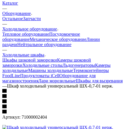
Каталог
—
Оборудование
Остальное
Запчасти
—
Холодильное оборудование
Тепловое оборудование
Посудомоечное
оборудование
Механическое оборудование
Линии
раздачи
Нейтральное оборудование
—
Холодильные шкафы
Шкафы шоковой заморозки
Камеры шоковой
заморозки
Холодильные столы
Льдогенераторы
Камеры
холодильные
Машины холодильные
Термоконтейнеры
FoodLine
Продуктоматы iCell
Оборудование для
магазиностроения
Лари морозильные
Шкафы для вызревания
—
Шкаф холодильный универсальный ШХ-0,7-01 нерж.
Артикул:
71000002404