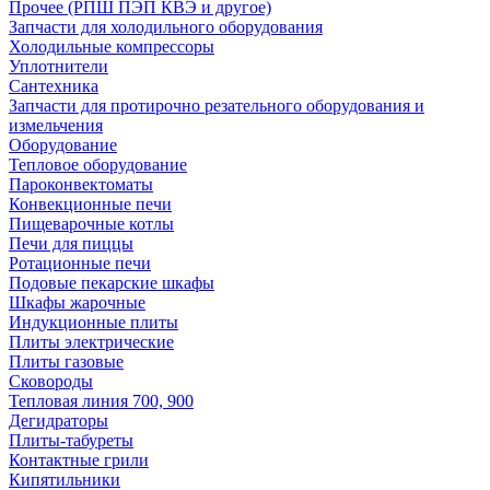
Прочее (РПШ ПЭП КВЭ и другое)
Запчасти для холодильного оборудования
Холодильные компрессоры
Уплотнители
Сантехника
Запчасти для протирочно резательного оборудования и
измельчения
Оборудование
Тепловое оборудование
Пароконвектоматы
Конвекционные печи
Пищеварочные котлы
Печи для пиццы
Ротационные печи
Подовые пекарские шкафы
Шкафы жарочные
Индукционные плиты
Плиты электрические
Плиты газовые
Сковороды
Тепловая линия 700, 900
Дегидраторы
Плиты-табуреты
Контактные грили
Кипятильники