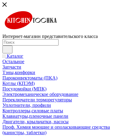
Интернет-магазин представительского класса
Каталог
Остальное
Запчасти
Тэны,конфорки
Пароконвектоматы (ПКА)
Котлы (КПЭМ)
Посудомойки (МПК)
Электромеханическое оборудование
Переключатели терморегуляторы
Уплотнители, профили
Контроллеры,силовые платы
Клавиатуры,пленочные панели
Двигатели, крыльчатки, насосы
Проф. Химия моющие и ополаскивающие средства
(канистры, таблетки)