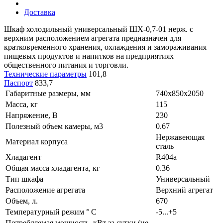
Доставка
Шкаф холодильный универсальный ШХ-0,7-01 нерж. с
верхним расположением агрегата предназначен для
кратковременного хранения, охлаждения и замораживания
пищевых продуктов и напитков на предприятиях
общественного питания и торговли.
Технические параметры
101,8
Паспорт
833,7
Габаритные размеры, мм
740х850х2050
Масса, кг
115
Напряжение, В
230
Полезный объем камеры, м3
0.67
Нержавеющая
Материал корпуса
сталь
Хладагент
R404а
Общая масса хладагента, кг
0.36
Тип шкафа
Универсальный
Расположение агрегата
Верхний агрегат
Объем, л.
670
Температурный режим ° С
-5...+5
Потребляемая мощность, кВт за сутки (не