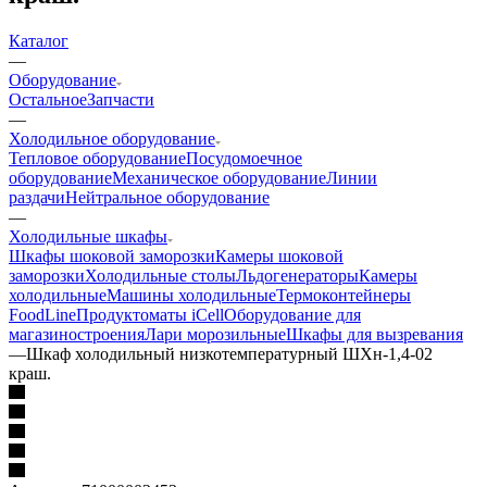
Каталог
—
Оборудование
Остальное
Запчасти
—
Холодильное оборудование
Тепловое оборудование
Посудомоечное
оборудование
Механическое оборудование
Линии
раздачи
Нейтральное оборудование
—
Холодильные шкафы
Шкафы шоковой заморозки
Камеры шоковой
заморозки
Холодильные столы
Льдогенераторы
Камеры
холодильные
Машины холодильные
Термоконтейнеры
FoodLine
Продуктоматы iCell
Оборудование для
магазиностроения
Лари морозильные
Шкафы для вызревания
—
Шкаф холодильный низкотемпературный ШХн-1,4-02
краш.