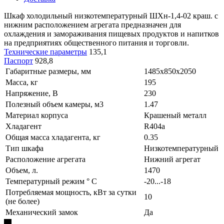
Шкаф холодильный низкотемпературный ШХн-1,4-02 краш. с
нижним расположением агрегата предназначен для
охлаждения и замораживания пищевых продуктов и напитков
на предприятиях общественного питания и торговли.
Технические параметры
135,1
Паспорт
928,8
Габаритные размеры, мм
1485х850х2050
Масса, кг
195
Напряжение, В
230
Полезный объем камеры, м3
1.47
Материал корпуса
Крашеный металл
Хладагент
R404а
Общая масса хладагента, кг
0.35
Тип шкафа
Низкотемпературный
Расположение агрегата
Нижний агрегат
Объем, л.
1470
Температурный режим ° С
-20...-18
Потребляемая мощность, кВт за сутки
10
(не более)
Механический замок
Да