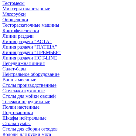
Тестомесы
Миксеры планетарные
Мясорубки
Овощерезки
Тестораскаточные машины
Картофелечистки
Линии раздачи
Линия раздачи "АСТА"
Линия раздачи "ПАТША"
Линия раздачи "ПРЕМЬЕР"
Линия раздачи HOT-LINE
Передвижная линия
Салат-бары
Нейтральное оборудование
Ванны моечные
Столы производственные
Стеллажи кухонные
Столы для мойки овощей
Тележки передвижные
Полки настенные
Подтоварники
Шкафы нейтральные
Столы тумбы
Столы для сборки отходов
Колоды для рубки мяса