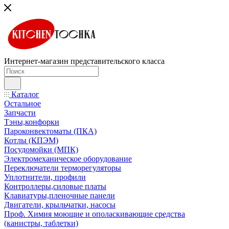
Интернет-магазин представительского класса
Каталог
Остальное
Запчасти
Тэны,конфорки
Пароконвектоматы (ПКА)
Котлы (КПЭМ)
Посудомойки (МПК)
Электромеханическое оборудование
Переключатели терморегуляторы
Уплотнители, профили
Контроллеры,силовые платы
Клавиатуры,пленочные панели
Двигатели, крыльчатки, насосы
Проф. Химия моющие и ополаскивающие средства
(канистры, таблетки)