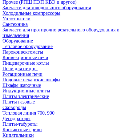
Прочее (РПШ ПЭП КВЭ и другое)
Запчасти для холодильного оборудования
Холодильные компрессоры
Уплотнители
Сантехника
Запчасти для протирочно резательного оборудования и
измельчения
Оборудование
Тепловое оборудование
Пароконвектоматы
Конвекционные печи
Пищеварочные котлы
Печи для пиццы
Ротационные печи
Подовые пекарские шкафы
Шкафы жарочные
Индукционные плиты
Плиты электрические
Плиты газовые
Сковороды
Тепловая линия 700, 900
Дегидраторы
Плиты-табуреты
Контактные грили
Кипятильники