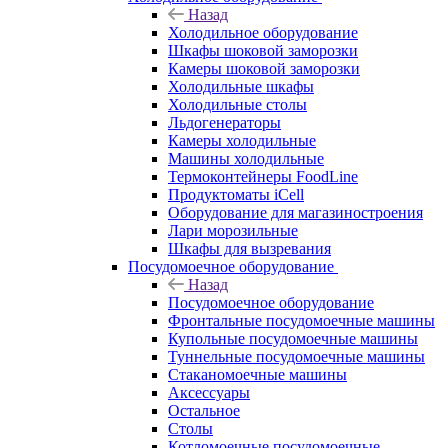
Назад
Холодильное оборудование
Шкафы шоковой заморозки
Камеры шоковой заморозки
Холодильные шкафы
Холодильные столы
Льдогенераторы
Камеры холодильные
Машины холодильные
Термоконтейнеры FoodLine
Продуктоматы iCell
Оборудование для магазиностроения
Лари морозильные
Шкафы для вызревания
Посудомоечное оборудование
Назад
Посудомоечное оборудование
Фронтальные посудомоечные машины
Купольные посудомоечные машины
Туннельные посудомоечные машины
Стаканомоечные машины
Аксессуары
Остальное
Столы
Котломоечные посудомоечные