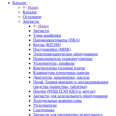
Каталог
Назад
Каталог
Остальное
Запчасти
Назад
Запчасти
Тэны,конфорки
Пароконвектоматы (ПКА)
Котлы (КПЭМ)
Посудомойки (МПК)
Электромеханическое оборудование
Переключатели терморегуляторы
Уплотнители, профили
Контроллеры,силовые платы
Клавиатуры,пленочные панели
Двигатели, крыльчатки, насосы
Проф. Химия моющие и ополаскивающие
средства (канистры, таблетки)
Прочее (РПШ ПЭП КВЭ и другое)
Запчасти для холодильного оборудования
Холодильные компрессоры
Уплотнители
Сантехника
Запчасти для протирочно резательного