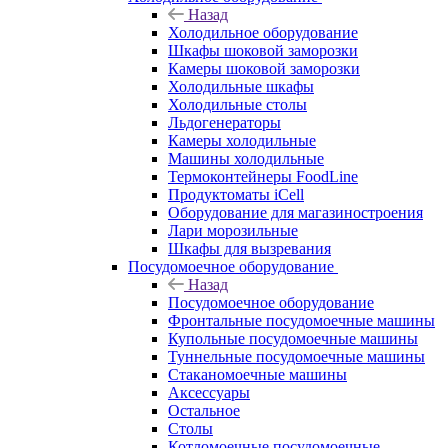
Назад
Холодильное оборудование
Шкафы шоковой заморозки
Камеры шоковой заморозки
Холодильные шкафы
Холодильные столы
Льдогенераторы
Камеры холодильные
Машины холодильные
Термоконтейнеры FoodLine
Продуктоматы iCell
Оборудование для магазиностроения
Лари морозильные
Шкафы для вызревания
Посудомоечное оборудование
Назад
Посудомоечное оборудование
Фронтальные посудомоечные машины
Купольные посудомоечные машины
Туннельные посудомоечные машины
Стаканомоечные машины
Аксессуары
Остальное
Столы
Котломоечные посудомоечные