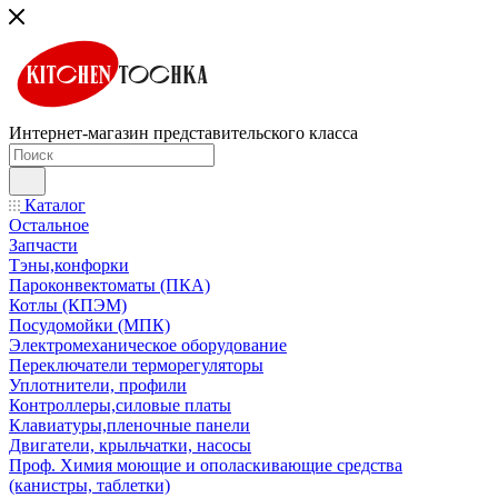
Интернет-магазин представительского класса
Каталог
Остальное
Запчасти
Тэны,конфорки
Пароконвектоматы (ПКА)
Котлы (КПЭМ)
Посудомойки (МПК)
Электромеханическое оборудование
Переключатели терморегуляторы
Уплотнители, профили
Контроллеры,силовые платы
Клавиатуры,пленочные панели
Двигатели, крыльчатки, насосы
Проф. Химия моющие и ополаскивающие средства
(канистры, таблетки)