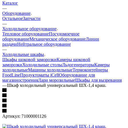
Каталог
—
Оборудование
Остальное
Запчасти
—
Холодильное оборудование
Тепловое оборудование
Посудомоечное
оборудование
Механическое оборудование
Линии
раздачи
Нейтральное оборудование
—
Холодильные шкафы
Шкафы шоковой заморозки
Камеры шоковой
заморозки
Холодильные столы
Льдогенераторы
Камеры
холодильные
Машины холодильные
Термоконтейнеры
FoodLine
Продуктоматы iCell
Оборудование для
магазиностроения
Лари морозильные
Шкафы для вызревания
—
Шкаф холодильный универсальный ШХ-1,4 краш.
Артикул:
71000001126