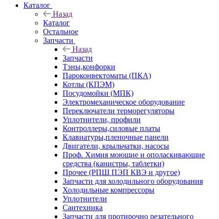
Каталог
Назад
Каталог
Остальное
Запчасти
Назад
Запчасти
Тэны,конфорки
Пароконвектоматы (ПКА)
Котлы (КПЭМ)
Посудомойки (МПК)
Электромеханическое оборудование
Переключатели терморегуляторы
Уплотнители, профили
Контроллеры,силовые платы
Клавиатуры,пленочные панели
Двигатели, крыльчатки, насосы
Проф. Химия моющие и ополаскивающие
средства (канистры, таблетки)
Прочее (РПШ ПЭП КВЭ и другое)
Запчасти для холодильного оборудования
Холодильные компрессоры
Уплотнители
Сантехника
Запчасти для протирочно резательного