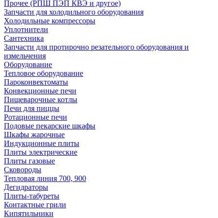
Прочее (РПШ ПЭП КВЭ и другое)
Запчасти для холодильного оборудования
Холодильные компрессоры
Уплотнители
Сантехника
Запчасти для протирочно резательного оборудования и
измельчения
Оборудование
Тепловое оборудование
Пароконвектоматы
Конвекционные печи
Пищеварочные котлы
Печи для пиццы
Ротационные печи
Подовые пекарские шкафы
Шкафы жарочные
Индукционные плиты
Плиты электрические
Плиты газовые
Сковороды
Тепловая линия 700, 900
Дегидраторы
Плиты-табуреты
Контактные грили
Кипятильники