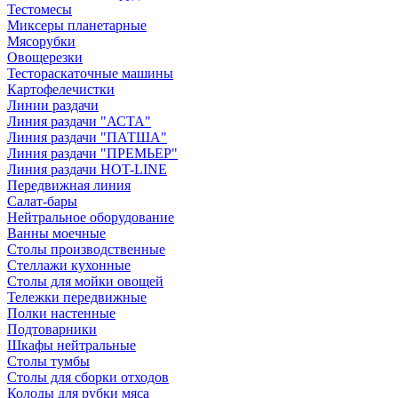
Тестомесы
Миксеры планетарные
Мясорубки
Овощерезки
Тестораскаточные машины
Картофелечистки
Линии раздачи
Линия раздачи "АСТА"
Линия раздачи "ПАТША"
Линия раздачи "ПРЕМЬЕР"
Линия раздачи HOT-LINE
Передвижная линия
Салат-бары
Нейтральное оборудование
Ванны моечные
Столы производственные
Стеллажи кухонные
Столы для мойки овощей
Тележки передвижные
Полки настенные
Подтоварники
Шкафы нейтральные
Столы тумбы
Столы для сборки отходов
Колоды для рубки мяса