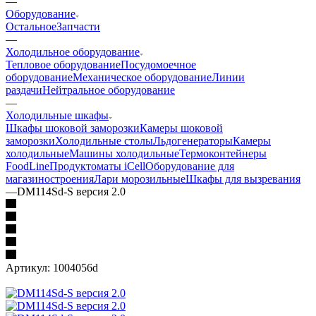
—
Оборудование
Остальное
Запчасти
—
Холодильное оборудование
Тепловое оборудование
Посудомоечное
оборудование
Механическое оборудование
Линии
раздачи
Нейтральное оборудование
—
Холодильные шкафы
Шкафы шоковой заморозки
Камеры шоковой
заморозки
Холодильные столы
Льдогенераторы
Камеры
холодильные
Машины холодильные
Термоконтейнеры
FoodLine
Продуктоматы iCell
Оборудование для
магазиностроения
Лари морозильные
Шкафы для вызревания
—
DM114Sd-S версия 2.0
Артикул:
1004056d