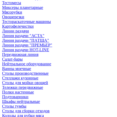
Тестомесы
Миксеры планетарные
Мясорубки
Овощерезки
Тестораскаточные машины
Картофелечистки
Линии раздачи
Линия раздачи "АСТА"
Линия раздачи "ПАТША"
Линия раздачи "ПРЕМЬЕР"
Линия раздачи HOT-LINE
Передвижная линия
Салат-бары
Нейтральное оборудование
Ванны моечные
Столы производственные
Стеллажи кухонные
Столы для мойки овощей
Тележки передвижные
Полки настенные
Подтоварники
Шкафы нейтральные
Столы тумбы
Столы для сборки отходов
Колоды для рубки мяса