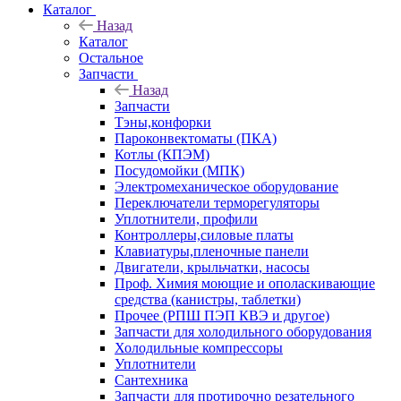
Каталог
Назад
Каталог
Остальное
Запчасти
Назад
Запчасти
Тэны,конфорки
Пароконвектоматы (ПКА)
Котлы (КПЭМ)
Посудомойки (МПК)
Электромеханическое оборудование
Переключатели терморегуляторы
Уплотнители, профили
Контроллеры,силовые платы
Клавиатуры,пленочные панели
Двигатели, крыльчатки, насосы
Проф. Химия моющие и ополаскивающие
средства (канистры, таблетки)
Прочее (РПШ ПЭП КВЭ и другое)
Запчасти для холодильного оборудования
Холодильные компрессоры
Уплотнители
Сантехника
Запчасти для протирочно резательного