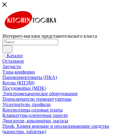
Интернет-магазин представительского класса
Каталог
Остальное
Запчасти
Тэны,конфорки
Пароконвектоматы (ПКА)
Котлы (КПЭМ)
Посудомойки (МПК)
Электромеханическое оборудование
Переключатели терморегуляторы
Уплотнители, профили
Контроллеры,силовые платы
Клавиатуры,пленочные панели
Двигатели, крыльчатки, насосы
Проф. Химия моющие и ополаскивающие средства
(канистры, таблетки)