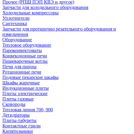
Прочее (РПШ ПЭП КВЭ и другое)
Запчасти для холодильного оборудования
Холодильные компрессоры
Уплотнители
Сантехника
Запчасти для протирочно резательного оборудования и
измельчения
Оборудование
Тепловое оборудование
Пароконвектоматы
Конвекционные печи
Пищеварочные котлы
Печи для пиццы
Ротационные печи
Подовые пекарские шкафы
Шкафы жарочные
Индукционные плиты
Плиты электрические
Плиты газовые
Сковороды
Тепловая линия 700, 900
Дегидраторы
Плиты-табуреты
Контактные грили
Кипятильники