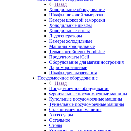
Назад
Холодильное оборудование
Шкафы шоковой заморозки
Камеры шоковой заморозки
Холодильные шкафы
Холодильные столы
Льдогенераторы
Камеры холодильные
Машины холодильные
Термоконтейнеры FoodLine
Продуктоматы iCell
Оборудование для магазиностроения
Лари морозильные
Шкафы для вызревания
Посудомоечное оборудование
Назад
Посудомоечное оборудование
Фронтальные посудомоечные машины
Купольные посудомоечные машины
Туннельные посудомоечные машины
Стаканомоечные машины
Аксессуары
Остальное
Столы
Котломоечные посудомоечные