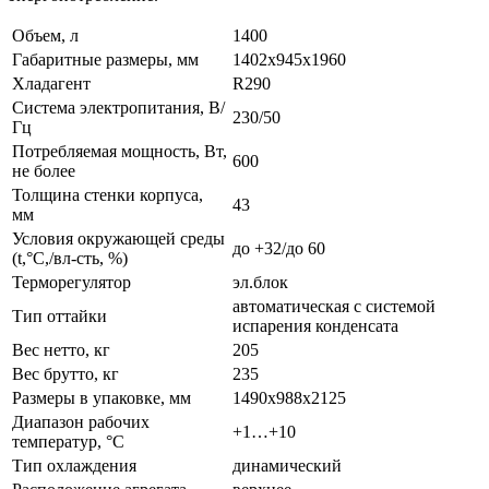
Объем, л
1400
Габаритные размеры, мм
1402х945х1960
Хладагент
R290
Система электропитания, В/
230/50
Гц
Потребляемая мощность, Вт,
600
не более
Толщина стенки корпуса,
43
мм
Условия окружающей среды
до +32/до 60
(t,°C,/вл-сть, %)
Терморегулятор
эл.блок
автоматическая с системой
Тип оттайки
испарения конденсата
Вес нетто, кг
205
Вес брутто, кг
235
Размеры в упаковке, мм
1490х988х2125
Диапазон рабочих
+1…+10
температур, °C
Тип охлаждения
динамический