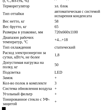
(t,°C,/вл-сть, %)
Терморегулятор
эл. блок
автоматическая с системой
Тип оттайки
испарения конденсата
Вес нетто, кг
58
Вес брутто, кг
65
Размеры в упаковке, мм
720х660х1100
Диапазон рабочих
+4...+18
температур, °C
Тип охлаждения
статический
Расход электроэнергии за
1,8
сутки, кВт/ч, не более
Допустимая нагрузка на
50
полку, кг
Подсветка
LED
Замок
+
Кол-во полок в комплекте
3
Система обновления воздуха
+
Угольный фильтр
+
Тонированное стекло с УФ-
+
защитой