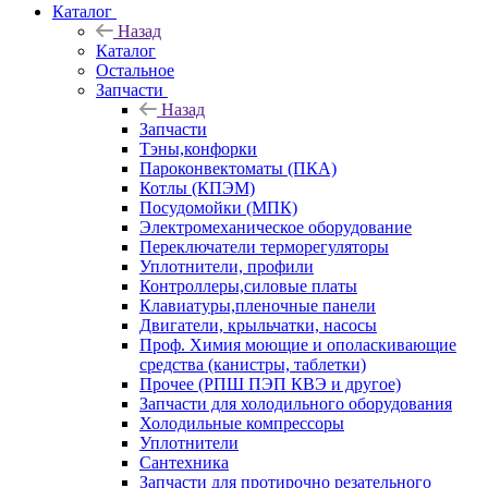
Каталог
Назад
Каталог
Остальное
Запчасти
Назад
Запчасти
Тэны,конфорки
Пароконвектоматы (ПКА)
Котлы (КПЭМ)
Посудомойки (МПК)
Электромеханическое оборудование
Переключатели терморегуляторы
Уплотнители, профили
Контроллеры,силовые платы
Клавиатуры,пленочные панели
Двигатели, крыльчатки, насосы
Проф. Химия моющие и ополаскивающие
средства (канистры, таблетки)
Прочее (РПШ ПЭП КВЭ и другое)
Запчасти для холодильного оборудования
Холодильные компрессоры
Уплотнители
Сантехника
Запчасти для протирочно резательного