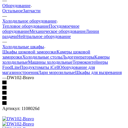
—
Оборудование
Остальное
Запчасти
—
Холодильное оборудование
Тепловое оборудование
Посудомоечное
оборудование
Механическое оборудование
Линии
раздачи
Нейтральное оборудование
—
Холодильные шкафы
Шкафы шоковой заморозки
Камеры шоковой
заморозки
Холодильные столы
Льдогенераторы
Камеры
холодильные
Машины холодильные
Термоконтейнеры
FoodLine
Продуктоматы iCell
Оборудование для
магазиностроения
Лари морозильные
Шкафы для вызревания
—
DW102-Bravo
Артикул:
1108026d