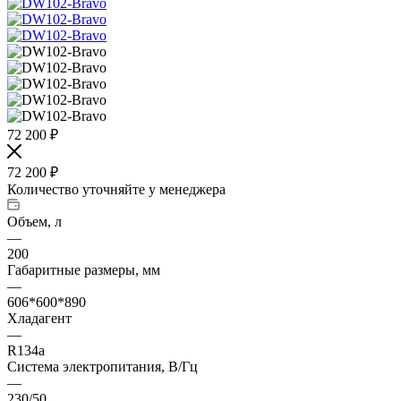
72 200
₽
72 200
₽
Количество уточняйте у менеджера
Объем, л
—
200
Габаритные размеры, мм
—
606*600*890
Хладагент
—
R134a
Система электропитания, В/Гц
—
230/50