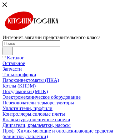
Интернет-магазин представительского класса
Каталог
Остальное
Запчасти
Тэны,конфорки
Пароконвектоматы (ПКА)
Котлы (КПЭМ)
Посудомойки (МПК)
Электромеханическое оборудование
Переключатели терморегуляторы
Уплотнители, профили
Контроллеры,силовые платы
Клавиатуры,пленочные панели
Двигатели, крыльчатки, насосы
Проф. Химия моющие и ополаскивающие средства
(канистры, таблетки)