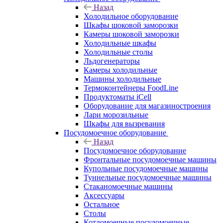
Назад
Холодильное оборудование
Шкафы шоковой заморозки
Камеры шоковой заморозки
Холодильные шкафы
Холодильные столы
Льдогенераторы
Камеры холодильные
Машины холодильные
Термоконтейнеры FoodLine
Продуктоматы iCell
Оборудование для магазиностроения
Лари морозильные
Шкафы для вызревания
Посудомоечное оборудование
Назад
Посудомоечное оборудование
Фронтальные посудомоечные машины
Купольные посудомоечные машины
Туннельные посудомоечные машины
Стаканомоечные машины
Аксессуары
Остальное
Столы
Котломоечные посудомоечные