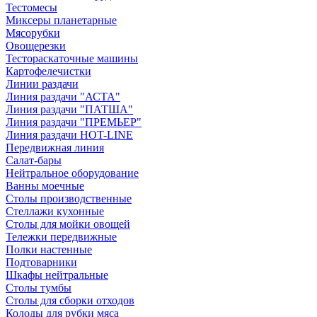
Тестомесы
Миксеры планетарные
Мясорубки
Овощерезки
Тестораскаточные машины
Картофелечистки
Линии раздачи
Линия раздачи "АСТА"
Линия раздачи "ПАТША"
Линия раздачи "ПРЕМЬЕР"
Линия раздачи HOT-LINE
Передвижная линия
Салат-бары
Нейтральное оборудование
Ванны моечные
Столы производственные
Стеллажи кухонные
Столы для мойки овощей
Тележки передвижные
Полки настенные
Подтоварники
Шкафы нейтральные
Столы тумбы
Столы для сборки отходов
Колоды для рубки мяса