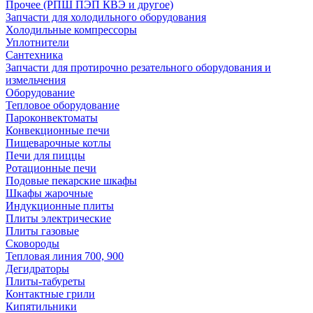
Прочее (РПШ ПЭП КВЭ и другое)
Запчасти для холодильного оборудования
Холодильные компрессоры
Уплотнители
Сантехника
Запчасти для протирочно резательного оборудования и
измельчения
Оборудование
Тепловое оборудование
Пароконвектоматы
Конвекционные печи
Пищеварочные котлы
Печи для пиццы
Ротационные печи
Подовые пекарские шкафы
Шкафы жарочные
Индукционные плиты
Плиты электрические
Плиты газовые
Сковороды
Тепловая линия 700, 900
Дегидраторы
Плиты-табуреты
Контактные грили
Кипятильники