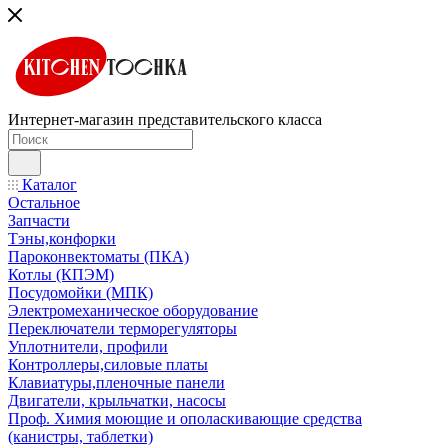
Интернет-магазин представительского класса
Каталог
Остальное
Запчасти
Тэны,конфорки
Пароконвектоматы (ПКА)
Котлы (КПЭМ)
Посудомойки (МПК)
Электромеханическое оборудование
Переключатели терморегуляторы
Уплотнители, профили
Контроллеры,силовые платы
Клавиатуры,пленочные панели
Двигатели, крыльчатки, насосы
Проф. Химия моющие и ополаскивающие средства
(канистры, таблетки)