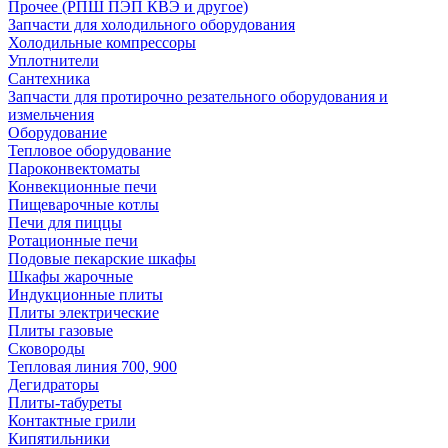
Прочее (РПШ ПЭП КВЭ и другое)
Запчасти для холодильного оборудования
Холодильные компрессоры
Уплотнители
Сантехника
Запчасти для протирочно резательного оборудования и
измельчения
Оборудование
Тепловое оборудование
Пароконвектоматы
Конвекционные печи
Пищеварочные котлы
Печи для пиццы
Ротационные печи
Подовые пекарские шкафы
Шкафы жарочные
Индукционные плиты
Плиты электрические
Плиты газовые
Сковороды
Тепловая линия 700, 900
Дегидраторы
Плиты-табуреты
Контактные грили
Кипятильники