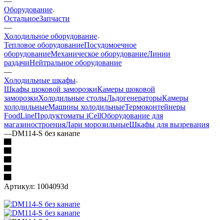
—
Оборудование
Остальное
Запчасти
—
Холодильное оборудование
Тепловое оборудование
Посудомоечное
оборудование
Механическое оборудование
Линии
раздачи
Нейтральное оборудование
—
Холодильные шкафы
Шкафы шоковой заморозки
Камеры шоковой
заморозки
Холодильные столы
Льдогенераторы
Камеры
холодильные
Машины холодильные
Термоконтейнеры
FoodLine
Продуктоматы iCell
Оборудование для
магазиностроения
Лари морозильные
Шкафы для вызревания
—
DM114-S без канапе
Артикул:
1004093d