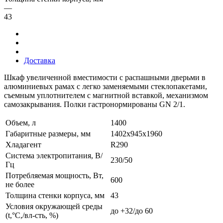
—
43
Доставка
Шкаф увеличенной вместимости с распашными дверьми в
алюминиевых рамах с легко заменяемыми стеклопакетами,
съемным уплотнителем с магнитной вставкой, механизмом
самозакрывания. Полки гастронормированы GN 2/1.
Объем, л
1400
Габаритные размеры, мм
1402х945х1960
Хладагент
R290
Система электропитания, В/
230/50
Гц
Потребляемая мощность, Вт,
600
не более
Толщина стенки корпуса, мм
43
Условия окружающей среды
до +32/до 60
(t,°C,/вл-сть, %)