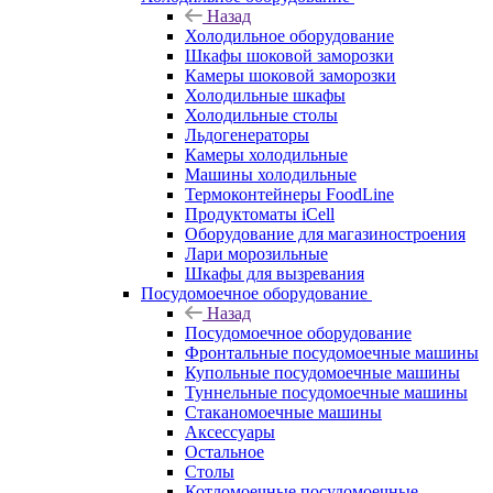
Назад
Холодильное оборудование
Шкафы шоковой заморозки
Камеры шоковой заморозки
Холодильные шкафы
Холодильные столы
Льдогенераторы
Камеры холодильные
Машины холодильные
Термоконтейнеры FoodLine
Продуктоматы iCell
Оборудование для магазиностроения
Лари морозильные
Шкафы для вызревания
Посудомоечное оборудование
Назад
Посудомоечное оборудование
Фронтальные посудомоечные машины
Купольные посудомоечные машины
Туннельные посудомоечные машины
Стаканомоечные машины
Аксессуары
Остальное
Столы
Котломоечные посудомоечные