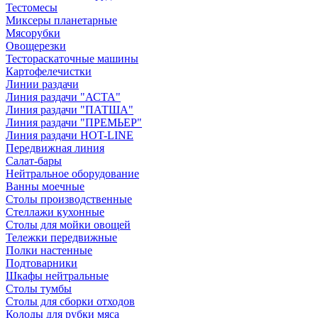
Тестомесы
Миксеры планетарные
Мясорубки
Овощерезки
Тестораскаточные машины
Картофелечистки
Линии раздачи
Линия раздачи "АСТА"
Линия раздачи "ПАТША"
Линия раздачи "ПРЕМЬЕР"
Линия раздачи HOT-LINE
Передвижная линия
Салат-бары
Нейтральное оборудование
Ванны моечные
Столы производственные
Стеллажи кухонные
Столы для мойки овощей
Тележки передвижные
Полки настенные
Подтоварники
Шкафы нейтральные
Столы тумбы
Столы для сборки отходов
Колоды для рубки мяса