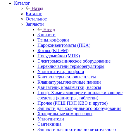
Каталог
Назад
Каталог
Остальное
Запчасти
Назад
Запчасти
Тэны,конфорки
Пароконвектоматы (ПКА)
Котлы (КПЭМ)
Посудомойки (МПК)
Электромеханическое оборудование
Переключатели терморегуляторы
Уплотнители, профили
Контроллеры,силовые платы
Клавиатуры,пленочные панели
Двигатели, крыльчатки, насосы
Проф. Химия моющие и ополаскивающие
средства (канистры, таблетки)
Прочее (РПШ ПЭП КВЭ и другое)
Запчасти для холодильного оборудования
Холодильные компрессоры
Уплотнители
Сантехника
Запчасти для протирочно резательного