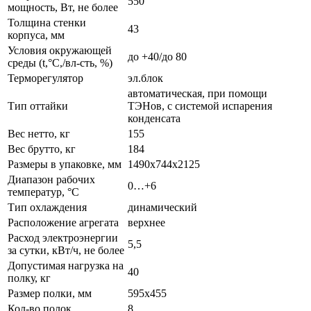
550
мощность, Вт, не более
Толщина стенки
43
корпуса, мм
Условия окружающей
до +40/до 80
среды (t,°C,/вл-сть, %)
Терморегулятор
эл.блок
автоматическая, при помощи
Тип оттайки
ТЭНов, с системой испарения
конденсата
Вес нетто, кг
155
Вес брутто, кг
184
Размеры в упаковке, мм
1490х744х2125
Диапазон рабочих
0…+6
температур, °C
Тип охлаждения
динамический
Расположение агрегата
верхнее
Расход электроэнергии
5,5
за сутки, кВт/ч, не более
Допустимая нагрузка на
40
полку, кг
Размер полки, мм
595х455
Кол-во полок
8