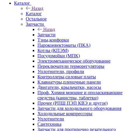
Каталог
Назад
Каталог
Остальное
Запчасти
Назад
Запчасти
Тэны,конфорки
Пароконвектоматы (ПКА)
Котлы (КПЭМ)
Посудомойки (МПК)
Электромеханическое оборудование
Переключатели терморегуляторы
Уплотнители, профили
Контроллеры,силовые платы
Клавиатуры,пленочные панели
Двигатели, крыльчатки, насосы
Проф. Химия моющие и ополаскивающие
средства (канистры, таблетки)
Прочее (РПШ ПЭП КВЭ и другое)
Запчасти для холодильного оборудования
Холодильные компрессоры
Уплотнители
Сантехника
Запчасти для протирочно резательного