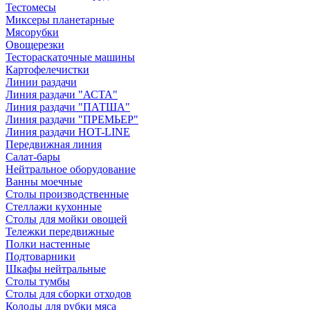
Тестомесы
Миксеры планетарные
Мясорубки
Овощерезки
Тестораскаточные машины
Картофелечистки
Линии раздачи
Линия раздачи "АСТА"
Линия раздачи "ПАТША"
Линия раздачи "ПРЕМЬЕР"
Линия раздачи HOT-LINE
Передвижная линия
Салат-бары
Нейтральное оборудование
Ванны моечные
Столы производственные
Стеллажи кухонные
Столы для мойки овощей
Тележки передвижные
Полки настенные
Подтоварники
Шкафы нейтральные
Столы тумбы
Столы для сборки отходов
Колоды для рубки мяса