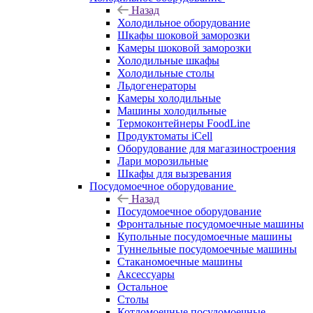
Назад
Холодильное оборудование
Шкафы шоковой заморозки
Камеры шоковой заморозки
Холодильные шкафы
Холодильные столы
Льдогенераторы
Камеры холодильные
Машины холодильные
Термоконтейнеры FoodLine
Продуктоматы iCell
Оборудование для магазиностроения
Лари морозильные
Шкафы для вызревания
Посудомоечное оборудование
Назад
Посудомоечное оборудование
Фронтальные посудомоечные машины
Купольные посудомоечные машины
Туннельные посудомоечные машины
Стаканомоечные машины
Аксессуары
Остальное
Столы
Котломоечные посудомоечные