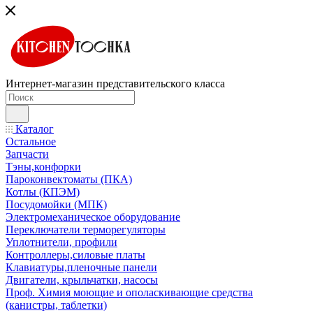
Интернет-магазин представительского класса
Каталог
Остальное
Запчасти
Тэны,конфорки
Пароконвектоматы (ПКА)
Котлы (КПЭМ)
Посудомойки (МПК)
Электромеханическое оборудование
Переключатели терморегуляторы
Уплотнители, профили
Контроллеры,силовые платы
Клавиатуры,пленочные панели
Двигатели, крыльчатки, насосы
Проф. Химия моющие и ополаскивающие средства
(канистры, таблетки)