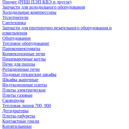
Прочее (РПШ ПЭП КВЭ и другое)
Запчасти для холодильного оборудования
Холодильные компрессоры
Уплотнители
Сантехника
Запчасти для протирочно резательного оборудования и
измельчения
Оборудование
Тепловое оборудование
Пароконвектоматы
Конвекционные печи
Пищеварочные котлы
Печи для пиццы
Ротационные печи
Подовые пекарские шкафы
Шкафы жарочные
Индукционные плиты
Плиты электрические
Плиты газовые
Сковороды
Тепловая линия 700, 900
Дегидраторы
Плиты-табуреты
Контактные грили
Кипятильники