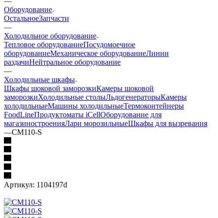
—
Оборудование
Остальное
Запчасти
—
Холодильное оборудование
Тепловое оборудование
Посудомоечное
оборудование
Механическое оборудование
Линии
раздачи
Нейтральное оборудование
—
Холодильные шкафы
Шкафы шоковой заморозки
Камеры шоковой
заморозки
Холодильные столы
Льдогенераторы
Камеры
холодильные
Машины холодильные
Термоконтейнеры
FoodLine
Продуктоматы iCell
Оборудование для
магазиностроения
Лари морозильные
Шкафы для вызревания
—
CM110-S
Артикул:
1104197d