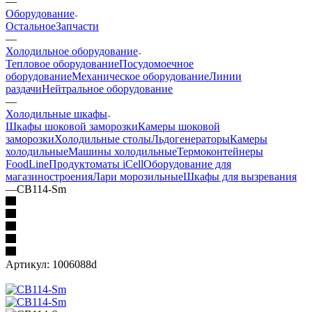
—
Оборудование
Остальное
Запчасти
—
Холодильное оборудование
Тепловое оборудование
Посудомоечное
оборудование
Механическое оборудование
Линии
раздачи
Нейтральное оборудование
—
Холодильные шкафы
Шкафы шоковой заморозки
Камеры шоковой
заморозки
Холодильные столы
Льдогенераторы
Камеры
холодильные
Машины холодильные
Термоконтейнеры
FoodLine
Продуктоматы iCell
Оборудование для
магазиностроения
Лари морозильные
Шкафы для вызревания
—
CB114-Sm
Артикул:
1006088d