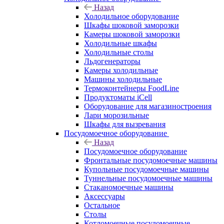
Назад
Холодильное оборудование
Шкафы шоковой заморозки
Камеры шоковой заморозки
Холодильные шкафы
Холодильные столы
Льдогенераторы
Камеры холодильные
Машины холодильные
Термоконтейнеры FoodLine
Продуктоматы iCell
Оборудование для магазиностроения
Лари морозильные
Шкафы для вызревания
Посудомоечное оборудование
Назад
Посудомоечное оборудование
Фронтальные посудомоечные машины
Купольные посудомоечные машины
Туннельные посудомоечные машины
Стаканомоечные машины
Аксессуары
Остальное
Столы
Котломоечные посудомоечные