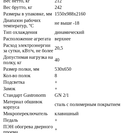
Вес нетто, кг
212
Вес брутто, кг
242
Размеры в упаковке, мм
1550х988х2160
Диапазон рабочих
не выше -18
температур, °C
Тип охлаждения
динамический
Расположение агрегата
верхнее
Расход электроэнергии
20,5
за сутки, кВт/ч, не более
Допустимая нагрузка на
40
полку, кг
Размер полки, мм
530x650
Кол-во полок
8
Подсветка
+
Замок
+
Стандарт Gastronorm
GN 2/1
Материал обшивок
сталь с полимерным покрытием
корпуса
Микропереключатель
клавишный
Педаль
+
ПЭН обогрева дверного
+
проема