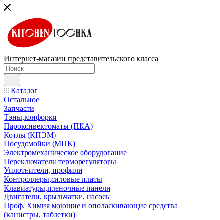
Интернет-магазин представительского класса
Каталог
Остальное
Запчасти
Тэны,конфорки
Пароконвектоматы (ПКА)
Котлы (КПЭМ)
Посудомойки (МПК)
Электромеханическое оборудование
Переключатели терморегуляторы
Уплотнители, профили
Контроллеры,силовые платы
Клавиатуры,пленочные панели
Двигатели, крыльчатки, насосы
Проф. Химия моющие и ополаскивающие средства
(канистры, таблетки)