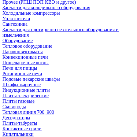
Прочее (РПШ ПЭП КВЭ и другое)
Запчасти для холодильного оборудования
Холодильные компрессоры
Уплотнители
Сантехника
Запчасти для протирочно резательного оборудования и
измельчения
Оборудование
Тепловое оборудование
Пароконвектоматы
Конвекционные печи
Пищеварочные котлы
Печи для пиццы
Ротационные печи
Подовые пекарские шкафы
Шкафы жарочные
Индукционные плиты
Плиты электрические
Плиты газовые
Сковороды
Тепловая линия 700, 900
Дегидраторы
Плиты-табуреты
Контактные грили
Кипятильники