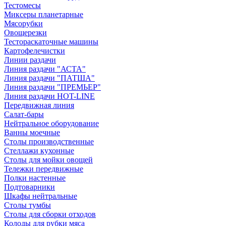
Тестомесы
Миксеры планетарные
Мясорубки
Овощерезки
Тестораскаточные машины
Картофелечистки
Линии раздачи
Линия раздачи "АСТА"
Линия раздачи "ПАТША"
Линия раздачи "ПРЕМЬЕР"
Линия раздачи HOT-LINE
Передвижная линия
Салат-бары
Нейтральное оборудование
Ванны моечные
Столы производственные
Стеллажи кухонные
Столы для мойки овощей
Тележки передвижные
Полки настенные
Подтоварники
Шкафы нейтральные
Столы тумбы
Столы для сборки отходов
Колоды для рубки мяса