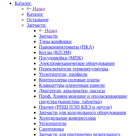
Каталог
Назад
Каталог
Остальное
Запчасти
Назад
Запчасти
Тэны,конфорки
Пароконвектоматы (ПКА)
Котлы (КПЭМ)
Посудомойки (МПК)
Электромеханическое оборудование
Переключатели терморегуляторы
Уплотнители, профили
Контроллеры,силовые платы
Клавиатуры,пленочные панели
Двигатели, крыльчатки, насосы
Проф. Химия моющие и ополаскивающие
средства (канистры, таблетки)
Прочее (РПШ ПЭП КВЭ и другое)
Запчасти для холодильного оборудования
Холодильные компрессоры
Уплотнители
Сантехника
Запчасти для протирочно резательного