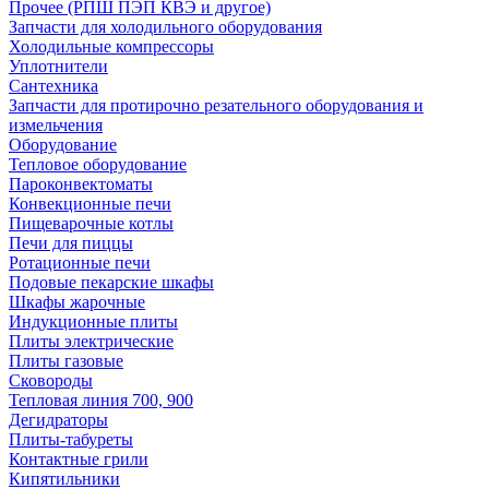
Прочее (РПШ ПЭП КВЭ и другое)
Запчасти для холодильного оборудования
Холодильные компрессоры
Уплотнители
Сантехника
Запчасти для протирочно резательного оборудования и
измельчения
Оборудование
Тепловое оборудование
Пароконвектоматы
Конвекционные печи
Пищеварочные котлы
Печи для пиццы
Ротационные печи
Подовые пекарские шкафы
Шкафы жарочные
Индукционные плиты
Плиты электрические
Плиты газовые
Сковороды
Тепловая линия 700, 900
Дегидраторы
Плиты-табуреты
Контактные грили
Кипятильники