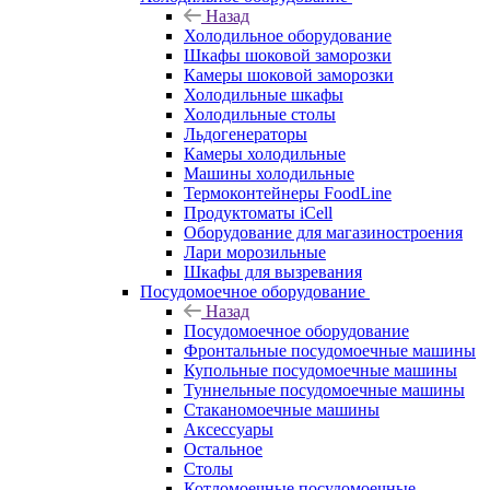
Назад
Холодильное оборудование
Шкафы шоковой заморозки
Камеры шоковой заморозки
Холодильные шкафы
Холодильные столы
Льдогенераторы
Камеры холодильные
Машины холодильные
Термоконтейнеры FoodLine
Продуктоматы iCell
Оборудование для магазиностроения
Лари морозильные
Шкафы для вызревания
Посудомоечное оборудование
Назад
Посудомоечное оборудование
Фронтальные посудомоечные машины
Купольные посудомоечные машины
Туннельные посудомоечные машины
Стаканомоечные машины
Аксессуары
Остальное
Столы
Котломоечные посудомоечные