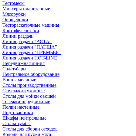
Тестомесы
Миксеры планетарные
Мясорубки
Овощерезки
Тестораскаточные машины
Картофелечистки
Линии раздачи
Линия раздачи "АСТА"
Линия раздачи "ПАТША"
Линия раздачи "ПРЕМЬЕР"
Линия раздачи HOT-LINE
Передвижная линия
Салат-бары
Нейтральное оборудование
Ванны моечные
Столы производственные
Стеллажи кухонные
Столы для мойки овощей
Тележки передвижные
Полки настенные
Подтоварники
Шкафы нейтральные
Столы тумбы
Столы для сборки отходов
Колоды для рубки мяса