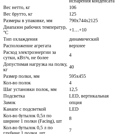
испарения конденсата
Вес нетто, кг
106
Вес брутто, кг
125
Размеры в упаковке, мм
790х744х2125
Диапазон рабочих температур,
+1…+10
°C
Тип охлаждения
динамический
Расположение агрегата
верхнее
Расход электроэнергии за
4
сутки, кВт/ч, не более
Допустимая нагрузка на полку,
40
кг
Размер полки, мм
595х455
Кол-во полок
4
Шаг установки полок, мм
12,5
Подсветка
LED, вертикальная
Замок
опция
Канапе с подсветкой
LED
Кол-во бутылок 0,5л по
8
ширине 1 полки (Facing), шт
Кол-во бутылок 0,5 л по
7
глубине 1 полки, шт