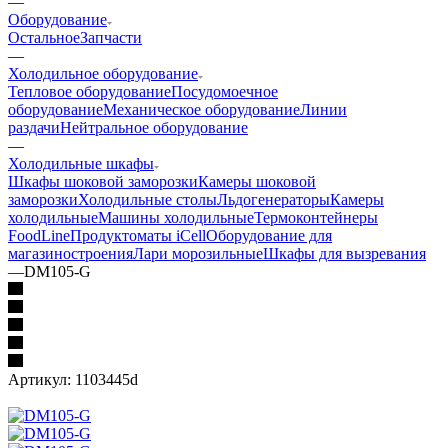
—
Оборудование
Остальное
Запчасти
—
Холодильное оборудование
Тепловое оборудование
Посудомоечное
оборудование
Механическое оборудование
Линии
раздачи
Нейтральное оборудование
—
Холодильные шкафы
Шкафы шоковой заморозки
Камеры шоковой
заморозки
Холодильные столы
Льдогенераторы
Камеры
холодильные
Машины холодильные
Термоконтейнеры
FoodLine
Продуктоматы iCell
Оборудование для
магазиностроения
Лари морозильные
Шкафы для вызревания
—
DM105-G
Артикул:
1103445d