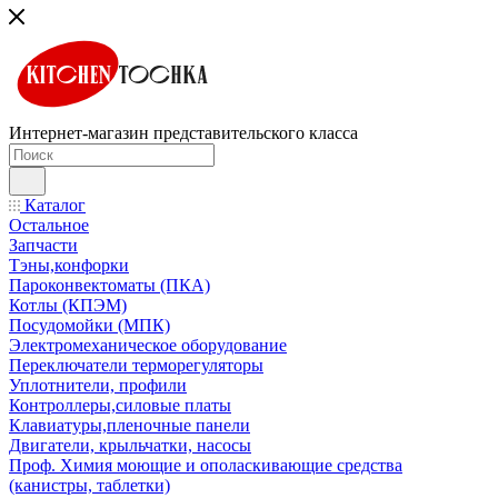
Интернет-магазин представительского класса
Каталог
Остальное
Запчасти
Тэны,конфорки
Пароконвектоматы (ПКА)
Котлы (КПЭМ)
Посудомойки (МПК)
Электромеханическое оборудование
Переключатели терморегуляторы
Уплотнители, профили
Контроллеры,силовые платы
Клавиатуры,пленочные панели
Двигатели, крыльчатки, насосы
Проф. Химия моющие и ополаскивающие средства
(канистры, таблетки)