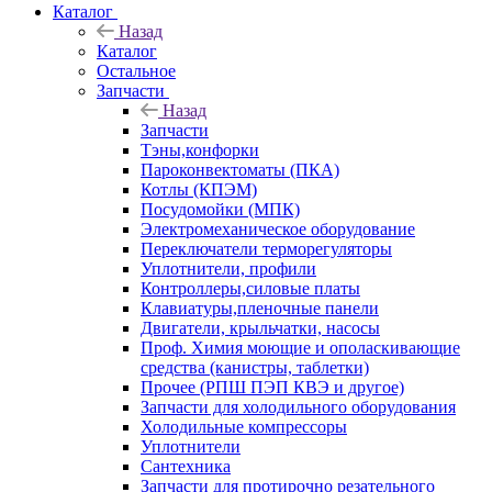
Каталог
Назад
Каталог
Остальное
Запчасти
Назад
Запчасти
Тэны,конфорки
Пароконвектоматы (ПКА)
Котлы (КПЭМ)
Посудомойки (МПК)
Электромеханическое оборудование
Переключатели терморегуляторы
Уплотнители, профили
Контроллеры,силовые платы
Клавиатуры,пленочные панели
Двигатели, крыльчатки, насосы
Проф. Химия моющие и ополаскивающие
средства (канистры, таблетки)
Прочее (РПШ ПЭП КВЭ и другое)
Запчасти для холодильного оборудования
Холодильные компрессоры
Уплотнители
Сантехника
Запчасти для протирочно резательного