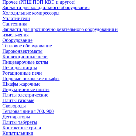
Прочее (РПШ ПЭП КВЭ и другое)
Запчасти для холодильного оборудования
Холодильные компрессоры
Уплотнители
Сантехника
Запчасти для протирочно резательного оборудования и
измельчения
Оборудование
Тепловое оборудование
Пароконвектоматы
Конвекционные печи
Пищеварочные котлы
Печи для пиццы
Ротационные печи
Подовые пекарские шкафы
Шкафы жарочные
Индукционные плиты
Плиты электрические
Плиты газовые
Сковороды
Тепловая линия 700, 900
Дегидраторы
Плиты-табуреты
Контактные грили
Кипятильники