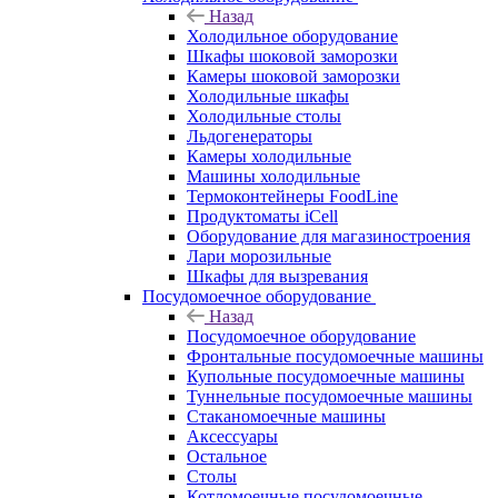
Назад
Холодильное оборудование
Шкафы шоковой заморозки
Камеры шоковой заморозки
Холодильные шкафы
Холодильные столы
Льдогенераторы
Камеры холодильные
Машины холодильные
Термоконтейнеры FoodLine
Продуктоматы iCell
Оборудование для магазиностроения
Лари морозильные
Шкафы для вызревания
Посудомоечное оборудование
Назад
Посудомоечное оборудование
Фронтальные посудомоечные машины
Купольные посудомоечные машины
Туннельные посудомоечные машины
Стаканомоечные машины
Аксессуары
Остальное
Столы
Котломоечные посудомоечные