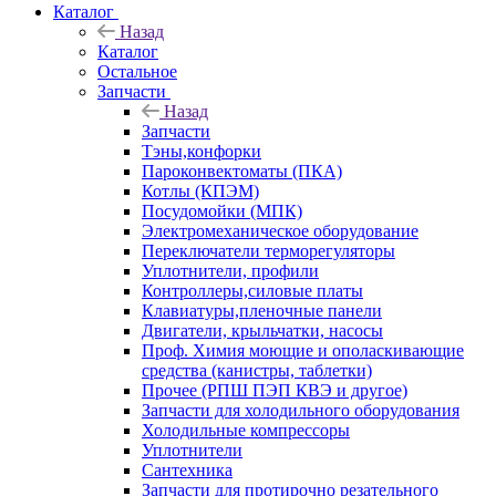
Каталог
Назад
Каталог
Остальное
Запчасти
Назад
Запчасти
Тэны,конфорки
Пароконвектоматы (ПКА)
Котлы (КПЭМ)
Посудомойки (МПК)
Электромеханическое оборудование
Переключатели терморегуляторы
Уплотнители, профили
Контроллеры,силовые платы
Клавиатуры,пленочные панели
Двигатели, крыльчатки, насосы
Проф. Химия моющие и ополаскивающие
средства (канистры, таблетки)
Прочее (РПШ ПЭП КВЭ и другое)
Запчасти для холодильного оборудования
Холодильные компрессоры
Уплотнители
Сантехника
Запчасти для протирочно резательного