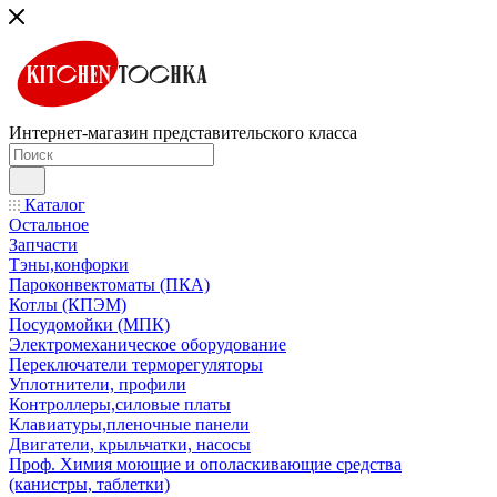
Интернет-магазин представительского класса
Каталог
Остальное
Запчасти
Тэны,конфорки
Пароконвектоматы (ПКА)
Котлы (КПЭМ)
Посудомойки (МПК)
Электромеханическое оборудование
Переключатели терморегуляторы
Уплотнители, профили
Контроллеры,силовые платы
Клавиатуры,пленочные панели
Двигатели, крыльчатки, насосы
Проф. Химия моющие и ополаскивающие средства
(канистры, таблетки)