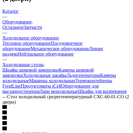
Каталог
—
Оборудование
Остальное
Запчасти
—
Холодильное оборудование
Тепловое оборудование
Посудомоечное
оборудование
Механическое оборудование
Линии
раздачи
Нейтральное оборудование
—
Холодильные столы
Шкафы шоковой заморозки
Камеры шоковой
заморозки
Холодильные шкафы
Льдогенераторы
Камеры
холодильные
Машины холодильные
Термоконтейнеры
FoodLine
Продуктоматы iCell
Оборудование для
магазиностроения
Лари морозильные
Шкафы для вызревания
—
Стол холодильный среднетемпературный СХС-60-01-СО (2
двери)