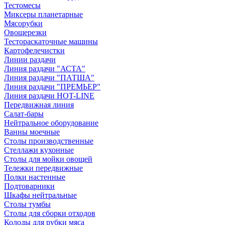
Тестомесы
Миксеры планетарные
Мясорубки
Овощерезки
Тестораскаточные машины
Картофелечистки
Линии раздачи
Линия раздачи "АСТА"
Линия раздачи "ПАТША"
Линия раздачи "ПРЕМЬЕР"
Линия раздачи HOT-LINE
Передвижная линия
Салат-бары
Нейтральное оборудование
Ванны моечные
Столы производственные
Стеллажи кухонные
Столы для мойки овощей
Тележки передвижные
Полки настенные
Подтоварники
Шкафы нейтральные
Столы тумбы
Столы для сборки отходов
Колоды для рубки мяса