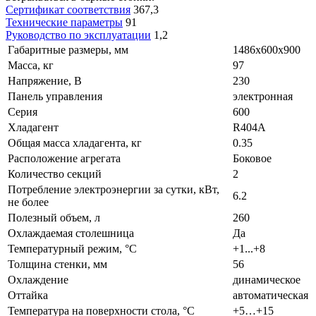
Сертификат соответствия
367,3
Технические параметры
91
Руководство по эксплуатации
1,2
Габаритные размеры, мм
1486х600х900
Масса, кг
97
Напряжение, В
230
Панель управления
электронная
Серия
600
Хладагент
R404A
Общая масса хладагента, кг
0.35
Расположение агрегата
Боковое
Количество секций
2
Потребление электроэнергии за сутки, кВт,
6.2
не более
Полезный объем, л
260
Охлаждаемая столешница
Да
Температурный режим, °C
+1...+8
Толщина стенки, мм
56
Охлаждение
динамическое
Оттайка
автоматическая
Температура на поверхности стола, °C
+5…+15