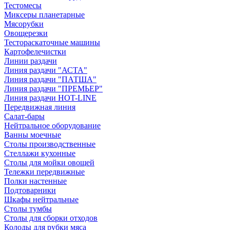
Тестомесы
Миксеры планетарные
Мясорубки
Овощерезки
Тестораскаточные машины
Картофелечистки
Линии раздачи
Линия раздачи "АСТА"
Линия раздачи "ПАТША"
Линия раздачи "ПРЕМЬЕР"
Линия раздачи HOT-LINE
Передвижная линия
Салат-бары
Нейтральное оборудование
Ванны моечные
Столы производственные
Стеллажи кухонные
Столы для мойки овощей
Тележки передвижные
Полки настенные
Подтоварники
Шкафы нейтральные
Столы тумбы
Столы для сборки отходов
Колоды для рубки мяса