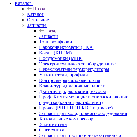
Каталог
Назад
Каталог
Остальное
Запчасти
Назад
Запчасти
Тэны,конфорки
Пароконвектоматы (ПКА)
Котлы (КПЭМ)
Посудомойки (МПК)
Электромеханическое оборудование
Переключатели терморегуляторы
Уплотнители, профили
Контроллеры,силовые платы
Клавиатуры,пленочные панели
Двигатели, крыльчатки, насосы
Проф. Химия моющие и ополаскивающие
средства (канистры, таблетки)
Прочее (РПШ ПЭП КВЭ и другое)
Запчасти для холодильного оборудования
Холодильные компрессоры
Уплотнители
Сантехника
Запчасти для протирочно резательного