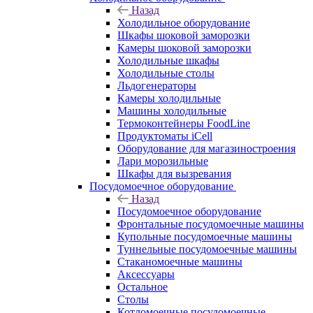
Назад
Холодильное оборудование
Шкафы шоковой заморозки
Камеры шоковой заморозки
Холодильные шкафы
Холодильные столы
Льдогенераторы
Камеры холодильные
Машины холодильные
Термоконтейнеры FoodLine
Продуктоматы iCell
Оборудование для магазиностроения
Лари морозильные
Шкафы для вызревания
Посудомоечное оборудование
Назад
Посудомоечное оборудование
Фронтальные посудомоечные машины
Купольные посудомоечные машины
Туннельные посудомоечные машины
Стаканомоечные машины
Аксессуары
Остальное
Столы
Котломоечные посудомоечные