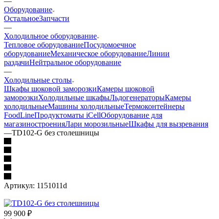
—
Оборудование
Остальное
Запчасти
—
Холодильное оборудование
Тепловое оборудование
Посудомоечное
оборудование
Механическое оборудование
Линии
раздачи
Нейтральное оборудование
—
Холодильные столы
Шкафы шоковой заморозки
Камеры шоковой
заморозки
Холодильные шкафы
Льдогенераторы
Камеры
холодильные
Машины холодильные
Термоконтейнеры
FoodLine
Продуктоматы iCell
Оборудование для
магазиностроения
Лари морозильные
Шкафы для вызревания
—
TD102-G без столешницы
Артикул:
1151011d
99 900
₽