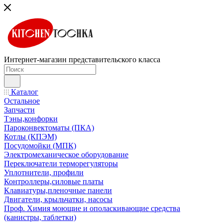
Интернет-магазин представительского класса
Каталог
Остальное
Запчасти
Тэны,конфорки
Пароконвектоматы (ПКА)
Котлы (КПЭМ)
Посудомойки (МПК)
Электромеханическое оборудование
Переключатели терморегуляторы
Уплотнители, профили
Контроллеры,силовые платы
Клавиатуры,пленочные панели
Двигатели, крыльчатки, насосы
Проф. Химия моющие и ополаскивающие средства
(канистры, таблетки)