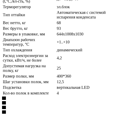
(t,°C,/вл-сть, %)
Терморегулятор
эл.блок
Автоматическая с системой
Тип оттайки
испарения конденсата
Вес нетто, кг
68
Вес брутто, кг
93
Размеры в упаковке, мм
644х1008х1030
Диапазон рабочих
+1..+10
температур, °C
Тип охлаждения
динамический
Расход электроэнергии за
4,2
сутки, кВт/ч, не более
Допустимая нагрузка на
25
полку, кг
Размер полки, мм
400*360
Шаг установки полок, мм
12,5
Подсветка
вертикальная LED
Кол-во полок в комплекте
4