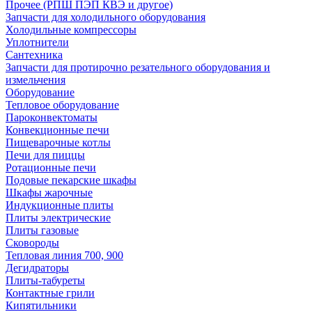
Прочее (РПШ ПЭП КВЭ и другое)
Запчасти для холодильного оборудования
Холодильные компрессоры
Уплотнители
Сантехника
Запчасти для протирочно резательного оборудования и
измельчения
Оборудование
Тепловое оборудование
Пароконвектоматы
Конвекционные печи
Пищеварочные котлы
Печи для пиццы
Ротационные печи
Подовые пекарские шкафы
Шкафы жарочные
Индукционные плиты
Плиты электрические
Плиты газовые
Сковороды
Тепловая линия 700, 900
Дегидраторы
Плиты-табуреты
Контактные грили
Кипятильники