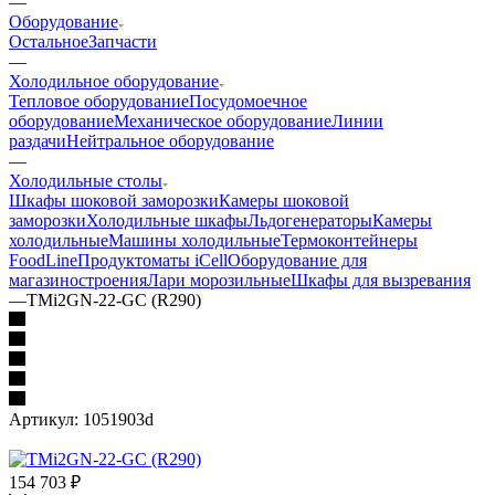
—
Оборудование
Остальное
Запчасти
—
Холодильное оборудование
Тепловое оборудование
Посудомоечное
оборудование
Механическое оборудование
Линии
раздачи
Нейтральное оборудование
—
Холодильные столы
Шкафы шоковой заморозки
Камеры шоковой
заморозки
Холодильные шкафы
Льдогенераторы
Камеры
холодильные
Машины холодильные
Термоконтейнеры
FoodLine
Продуктоматы iCell
Оборудование для
магазиностроения
Лари морозильные
Шкафы для вызревания
—
TMi2GN-22-GC (R290)
Артикул:
1051903d
154 703
₽