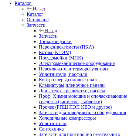
Каталог
Назад
Каталог
Остальное
Запчасти
Назад
Запчасти
Тэны,конфорки
Пароконвектоматы (ПКА)
Котлы (КПЭМ)
Посудомойки (МПК)
Электромеханическое оборудование
Переключатели терморегуляторы
Уплотнители, профили
Контроллеры,силовые платы
Клавиатуры,пленочные панели
Двигатели, крыльчатки, насосы
Проф. Химия моющие и ополаскивающие
средства (канистры, таблетки)
Прочее (РПШ ПЭП КВЭ и другое)
Запчасти для холодильного оборудования
Холодильные компрессоры
Уплотнители
Сантехника
Запчасти для протирочно резательного