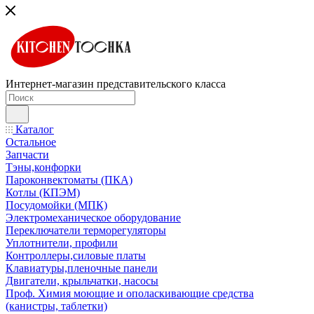
Интернет-магазин представительского класса
Каталог
Остальное
Запчасти
Тэны,конфорки
Пароконвектоматы (ПКА)
Котлы (КПЭМ)
Посудомойки (МПК)
Электромеханическое оборудование
Переключатели терморегуляторы
Уплотнители, профили
Контроллеры,силовые платы
Клавиатуры,пленочные панели
Двигатели, крыльчатки, насосы
Проф. Химия моющие и ополаскивающие средства
(канистры, таблетки)