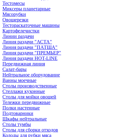
Тестомесы
Миксеры планетарные
Мясорубки
Овощерезки
Тестораскаточные машины
Картофелечистки
Линии раздачи
Линия раздачи "АСТА"
Линия раздачи "ПАТША"
Линия раздачи "ПРЕМЬЕР"
Линия раздачи HOT-LINE
Передвижная линия
Салат-бары
Нейтральное оборудование
Ванны моечные
Столы производственные
Стеллажи кухонные
Столы для мойки овощей
Тележки передвижные
Полки настенные
Подтоварники
Шкафы нейтральные
Столы тумбы
Столы для сборки отходов
Колоды для рубки мяса