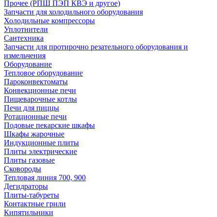
Прочее (РПШ ПЭП КВЭ и другое)
Запчасти для холодильного оборудования
Холодильные компрессоры
Уплотнители
Сантехника
Запчасти для протирочно резательного оборудования и
измельчения
Оборудование
Тепловое оборудование
Пароконвектоматы
Конвекционные печи
Пищеварочные котлы
Печи для пиццы
Ротационные печи
Подовые пекарские шкафы
Шкафы жарочные
Индукционные плиты
Плиты электрические
Плиты газовые
Сковороды
Тепловая линия 700, 900
Дегидраторы
Плиты-табуреты
Контактные грили
Кипятильники