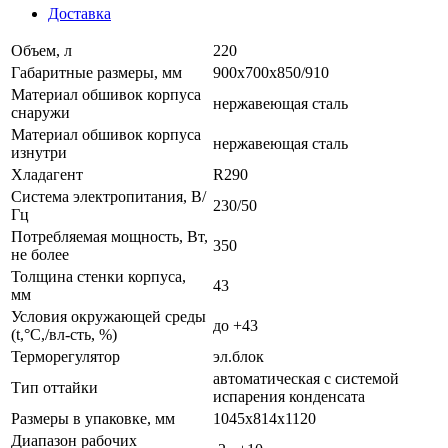
Доставка
Объем, л
220
Габаритные размеры, мм
900х700х850/910
Материал обшивок корпуса
нержавеющая сталь
снаружи
Материал обшивок корпуса
нержавеющая сталь
изнутри
Хладагент
R290
Система электропитания, В/
230/50
Гц
Потребляемая мощность, Вт,
350
не более
Толщина стенки корпуса,
43
мм
Условия окружающей среды
до +43
(t,°C,/вл-сть, %)
Терморегулятор
эл.блок
автоматическая с системой
Тип оттайки
испарения конденсата
Размеры в упаковке, мм
1045х814х1120
Диапазон рабочих