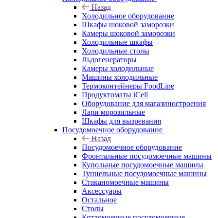
Назад
Холодильное оборудование
Шкафы шоковой заморозки
Камеры шоковой заморозки
Холодильные шкафы
Холодильные столы
Льдогенераторы
Камеры холодильные
Машины холодильные
Термоконтейнеры FoodLine
Продуктоматы iCell
Оборудование для магазиностроения
Лари морозильные
Шкафы для вызревания
Посудомоечное оборудование
Назад
Посудомоечное оборудование
Фронтальные посудомоечные машины
Купольные посудомоечные машины
Туннельные посудомоечные машины
Стаканомоечные машины
Аксессуары
Остальное
Столы
Котломоечные посудомоечные