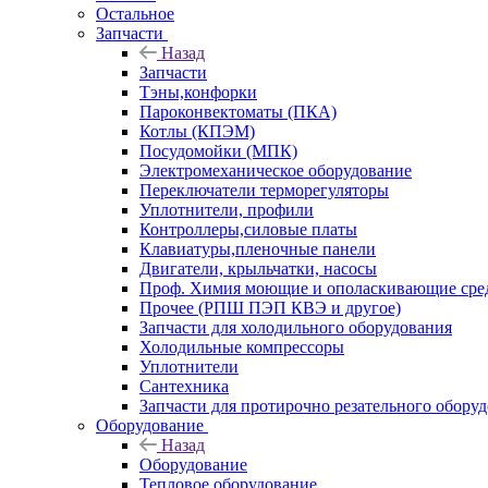
Остальное
Запчасти
Назад
Запчасти
Тэны,конфорки
Пароконвектоматы (ПКА)
Котлы (КПЭМ)
Посудомойки (МПК)
Электромеханическое оборудование
Переключатели терморегуляторы
Уплотнители, профили
Контроллеры,силовые платы
Клавиатуры,пленочные панели
Двигатели, крыльчатки, насосы
Проф. Химия моющие и ополаскивающие средс
Прочее (РПШ ПЭП КВЭ и другое)
Запчасти для холодильного оборудования
Холодильные компрессоры
Уплотнители
Сантехника
Запчасти для протирочно резательного обору
Оборудование
Назад
Оборудование
Тепловое оборудование