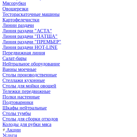
Мясорубки
Овощерезки
Тестораскаточные машины
Картофелечистки
Линии раздачи
Линия раздачи "АСТА"
Линия раздачи "ПАТША"
Линия раздачи "ПРЕМЬЕР"
Линия раздачи HOT-LINE
Передвижная линия
Салат-бары
Нейтральное оборудование
Ванны моечные
Столы производственные
Стеллажи кухонные
Столы для мойки овощей
Тележки передвижные
Полки настенные
Подтоварники
Шкафы нейтральные
Столы тумбы
Столы для сборки отходов
Колоды для рубки мяса
Акции
Услуги