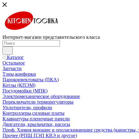
Интернет-магазин представительского класса
Каталог
Остальное
Запчасти
Тэны,конфорки
Пароконвектоматы (ПКА)
Котлы (КПЭМ)
Посудомойки (МПК)
Электромеханическое оборудование
Переключатели терморегуляторы
Уплотнители, профили
Контроллеры,силовые платы
Клавиатуры,пленочные панели
Двигатели, крыльчатки, насосы
Проф. Химия моющие и ополаскивающие средства (канистры, 
Прочее (РПШ ПЭП КВЭ и другое)