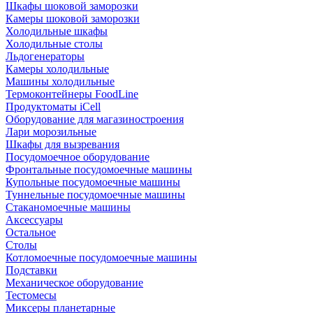
Шкафы шоковой заморозки
Камеры шоковой заморозки
Холодильные шкафы
Холодильные столы
Льдогенераторы
Камеры холодильные
Машины холодильные
Термоконтейнеры FoodLine
Продуктоматы iCell
Оборудование для магазиностроения
Лари морозильные
Шкафы для вызревания
Посудомоечное оборудование
Фронтальные посудомоечные машины
Купольные посудомоечные машины
Туннельные посудомоечные машины
Стаканомоечные машины
Аксессуары
Остальное
Столы
Котломоечные посудомоечные машины
Подставки
Механическое оборудование
Тестомесы
Миксеры планетарные