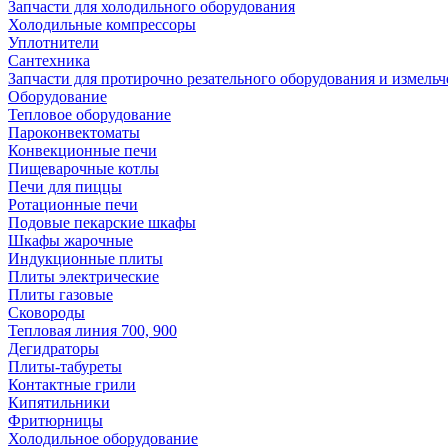
Запчасти для холодильного оборудования
Холодильные компрессоры
Уплотнители
Сантехника
Запчасти для протирочно резательного оборудования и измель
Оборудование
Тепловое оборудование
Пароконвектоматы
Конвекционные печи
Пищеварочные котлы
Печи для пиццы
Ротационные печи
Подовые пекарские шкафы
Шкафы жарочные
Индукционные плиты
Плиты электрические
Плиты газовые
Сковороды
Тепловая линия 700, 900
Дегидраторы
Плиты-табуреты
Контактные грили
Кипятильники
Фритюрницы
Холодильное оборудование