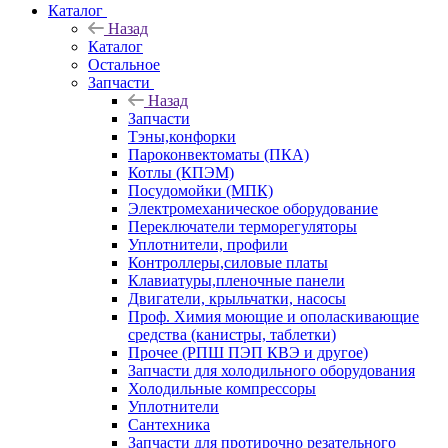
Каталог
Назад
Каталог
Остальное
Запчасти
Назад
Запчасти
Тэны,конфорки
Пароконвектоматы (ПКА)
Котлы (КПЭМ)
Посудомойки (МПК)
Электромеханическое оборудование
Переключатели терморегуляторы
Уплотнители, профили
Контроллеры,силовые платы
Клавиатуры,пленочные панели
Двигатели, крыльчатки, насосы
Проф. Химия моющие и ополаскивающие
средства (канистры, таблетки)
Прочее (РПШ ПЭП КВЭ и другое)
Запчасти для холодильного оборудования
Холодильные компрессоры
Уплотнители
Сантехника
Запчасти для протирочно резательного