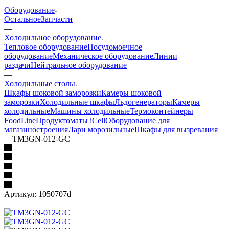
—
Оборудование
Остальное
Запчасти
—
Холодильное оборудование
Тепловое оборудование
Посудомоечное
оборудование
Механическое оборудование
Линии
раздачи
Нейтральное оборудование
—
Холодильные столы
Шкафы шоковой заморозки
Камеры шоковой
заморозки
Холодильные шкафы
Льдогенераторы
Камеры
холодильные
Машины холодильные
Термоконтейнеры
FoodLine
Продуктоматы iCell
Оборудование для
магазиностроения
Лари морозильные
Шкафы для вызревания
—
TM3GN-012-GС
Артикул:
1050707d