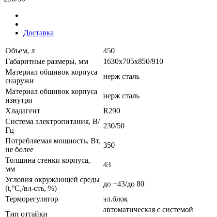
Доставка
Объем, л
450
Габаритные размеры, мм
1630х705х850/910
Материал обшивок корпуса
нерж сталь
снаружи
Материал обшивок корпуса
нерж сталь
изнутри
Хладагент
R290
Система электропитания, В/
230/50
Гц
Потребляемая мощность, Вт,
350
не более
Толщина стенки корпуса,
43
мм
Условия окружающей среды
до +43/до 80
(t,°C,/вл-сть, %)
Терморегулятор
эл.блок
автоматическая с системой
Тип оттайки