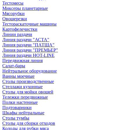
Тестомесы
Миксеры планетарные
Мясорубки
Овощерезки
Тестораскаточные машины
Картофелечистки
Линии раздачи
Линия раздачи "АСТА"
Линия раздачи "ПАТША"
Линия раздачи "ПРЕМЬЕР"
Линия раздачи HOT-LINE
Передвижная линия
Салат-бары
Нейтральное оборудование
Ванны моечные
Столы производственные
Стеллажи кухонные
Столы для мойки овощей
Тележки передвижные
Полки настенные
Подтоварники
Шкафы нейтральные
Столы тумбы
Столы для сборки отходов
Колоды для рубки мяса