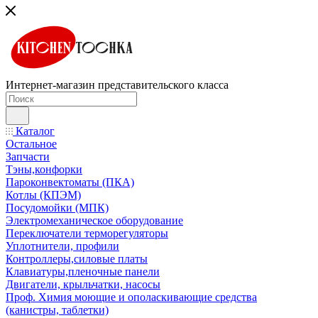
Интернет-магазин представительского класса
Каталог
Остальное
Запчасти
Тэны,конфорки
Пароконвектоматы (ПКА)
Котлы (КПЭМ)
Посудомойки (МПК)
Электромеханическое оборудование
Переключатели терморегуляторы
Уплотнители, профили
Контроллеры,силовые платы
Клавиатуры,пленочные панели
Двигатели, крыльчатки, насосы
Проф. Химия моющие и ополаскивающие средства
(канистры, таблетки)