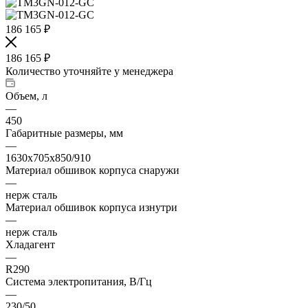
186 165
₽
186 165
₽
Количество уточняйте у менеджера
Объем, л
—
450
Габаритные размеры, мм
—
1630х705х850/910
Материал обшивок корпуса снаружи
—
нерж сталь
Материал обшивок корпуса изнутри
—
нерж сталь
Хладагент
—
R290
Система электропитания, В/Гц
—
230/50