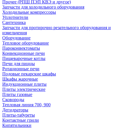
Прочее (РПШ ПЭП КВЭ и другое)
Запчасти для холодильного оборудования
Холодильные компрессоры
Уплотнители
Сантехника
Запчасти для протирочно резательного оборудования и
измельчения
Оборудование
Тепловое оборудование
Пароконвектоматы
Конвекционные печи
Пищеварочные котлы
Печи для пиццы
Ротационные печи
Подовые пекарские шкафы
Шкафы жарочные
Индукционные плиты
Плиты электрические
Плиты газовые
Сковороды
Тепловая линия 700, 900
Дегидраторы
Плиты-табуреты
Контактные грили
Кипятильники