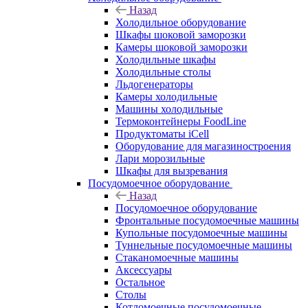
Назад
Холодильное оборудование
Шкафы шоковой заморозки
Камеры шоковой заморозки
Холодильные шкафы
Холодильные столы
Льдогенераторы
Камеры холодильные
Машины холодильные
Термоконтейнеры FoodLine
Продуктоматы iCell
Оборудование для магазиностроения
Лари морозильные
Шкафы для вызревания
Посудомоечное оборудование
Назад
Посудомоечное оборудование
Фронтальные посудомоечные машины
Купольные посудомоечные машины
Туннельные посудомоечные машины
Стаканомоечные машины
Аксессуары
Остальное
Столы
Котломоечные посудомоечные