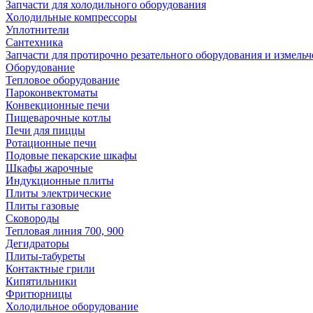
Запчасти для холодильного оборудования
Холодильные компрессоры
Уплотнители
Сантехника
Запчасти для протирочно резательного оборудования и измель
Оборудование
Тепловое оборудование
Пароконвектоматы
Конвекционные печи
Пищеварочные котлы
Печи для пиццы
Ротационные печи
Подовые пекарские шкафы
Шкафы жарочные
Индукционные плиты
Плиты электрические
Плиты газовые
Сковороды
Тепловая линия 700, 900
Дегидраторы
Плиты-табуреты
Контактные грили
Кипятильники
Фритюрницы
Холодильное оборудование