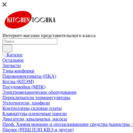
Интернет-магазин представительского класса
Каталог
Остальное
Запчасти
Тэны,конфорки
Пароконвектоматы (ПКА)
Котлы (КПЭМ)
Посудомойки (МПК)
Электромеханическое оборудование
Переключатели терморегуляторы
Уплотнители, профили
Контроллеры,силовые платы
Клавиатуры,пленочные панели
Двигатели, крыльчатки, насосы
Проф. Химия моющие и ополаскивающие средства (канистры, 
Прочее (РПШ ПЭП КВЭ и другое)