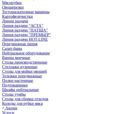
Мясорубки
Овощерезки
Тестораскаточные машины
Картофелечистки
Линии раздачи
Линия раздачи "АСТА"
Линия раздачи "ПАТША"
Линия раздачи "ПРЕМЬЕР"
Линия раздачи HOT-LINE
Передвижная линия
Салат-бары
Нейтральное оборудование
Ванны моечные
Столы производственные
Стеллажи кухонные
Столы для мойки овощей
Тележки передвижные
Полки настенные
Подтоварники
Шкафы нейтральные
Столы тумбы
Столы для сборки отходов
Колоды для рубки мяса
Акции
Услуги