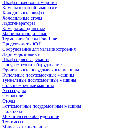
Шкафы шоковой заморозки
Камеры шоковой заморозки
Холодильные шкафы
Холодильные столы
Льдогенераторы
Камеры холодильные
Машины холодильные
Термоконтейнеры FoodLine
Продуктоматы iCell
Оборудование для магазиностроения
Лари морозильные
Шкафы для вызревания
Посудомоечное оборудование
Фронтальные посудомоечные машины
Купольные посудомоечные машины
Туннельные посудомоечные машины
Стаканомоечные машины
Аксессуары
Остальное
Столы
Котломоечные посудомоечные машины
Подставки
Механическое оборудование
Тестомесы
Миксеры планетарные