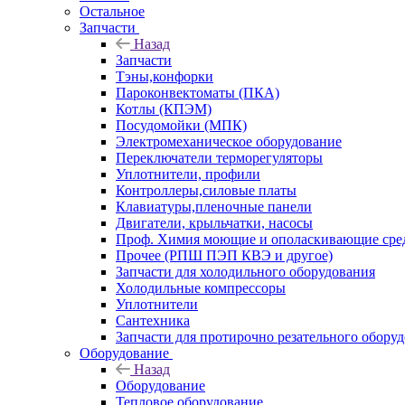
Остальное
Запчасти
Назад
Запчасти
Тэны,конфорки
Пароконвектоматы (ПКА)
Котлы (КПЭМ)
Посудомойки (МПК)
Электромеханическое оборудование
Переключатели терморегуляторы
Уплотнители, профили
Контроллеры,силовые платы
Клавиатуры,пленочные панели
Двигатели, крыльчатки, насосы
Проф. Химия моющие и ополаскивающие средс
Прочее (РПШ ПЭП КВЭ и другое)
Запчасти для холодильного оборудования
Холодильные компрессоры
Уплотнители
Сантехника
Запчасти для протирочно резательного обору
Оборудование
Назад
Оборудование
Тепловое оборудование