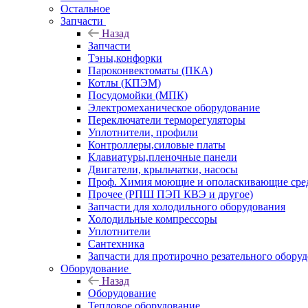
Остальное
Запчасти
Назад
Запчасти
Тэны,конфорки
Пароконвектоматы (ПКА)
Котлы (КПЭМ)
Посудомойки (МПК)
Электромеханическое оборудование
Переключатели терморегуляторы
Уплотнители, профили
Контроллеры,силовые платы
Клавиатуры,пленочные панели
Двигатели, крыльчатки, насосы
Проф. Химия моющие и ополаскивающие средс
Прочее (РПШ ПЭП КВЭ и другое)
Запчасти для холодильного оборудования
Холодильные компрессоры
Уплотнители
Сантехника
Запчасти для протирочно резательного обору
Оборудование
Назад
Оборудование
Тепловое оборудование