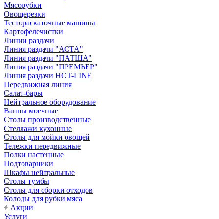
Мясорубки
Овощерезки
Тестораскаточные машины
Картофелечистки
Линии раздачи
Линия раздачи "АСТА"
Линия раздачи "ПАТША"
Линия раздачи "ПРЕМЬЕР"
Линия раздачи HOT-LINE
Передвижная линия
Салат-бары
Нейтральное оборудование
Ванны моечные
Столы производственные
Стеллажи кухонные
Столы для мойки овощей
Тележки передвижные
Полки настенные
Подтоварники
Шкафы нейтральные
Столы тумбы
Столы для сборки отходов
Колоды для рубки мяса
Акции
Услуги