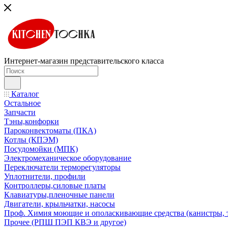
Интернет-магазин представительского класса
Каталог
Остальное
Запчасти
Тэны,конфорки
Пароконвектоматы (ПКА)
Котлы (КПЭМ)
Посудомойки (МПК)
Электромеханическое оборудование
Переключатели терморегуляторы
Уплотнители, профили
Контроллеры,силовые платы
Клавиатуры,пленочные панели
Двигатели, крыльчатки, насосы
Проф. Химия моющие и ополаскивающие средства (канистры, 
Прочее (РПШ ПЭП КВЭ и другое)