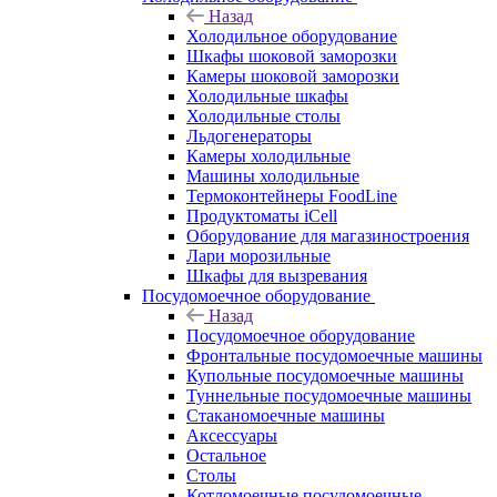
Назад
Холодильное оборудование
Шкафы шоковой заморозки
Камеры шоковой заморозки
Холодильные шкафы
Холодильные столы
Льдогенераторы
Камеры холодильные
Машины холодильные
Термоконтейнеры FoodLine
Продуктоматы iCell
Оборудование для магазиностроения
Лари морозильные
Шкафы для вызревания
Посудомоечное оборудование
Назад
Посудомоечное оборудование
Фронтальные посудомоечные машины
Купольные посудомоечные машины
Туннельные посудомоечные машины
Стаканомоечные машины
Аксессуары
Остальное
Столы
Котломоечные посудомоечные