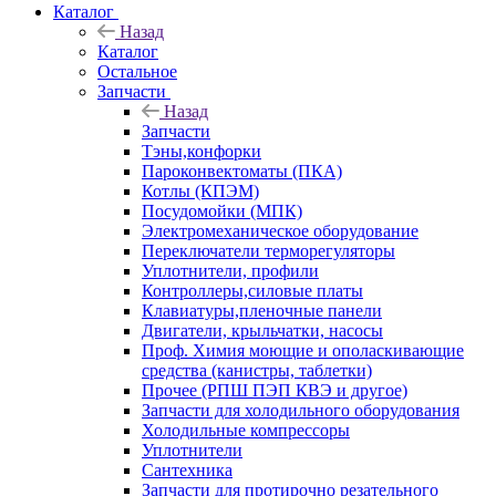
Каталог
Назад
Каталог
Остальное
Запчасти
Назад
Запчасти
Тэны,конфорки
Пароконвектоматы (ПКА)
Котлы (КПЭМ)
Посудомойки (МПК)
Электромеханическое оборудование
Переключатели терморегуляторы
Уплотнители, профили
Контроллеры,силовые платы
Клавиатуры,пленочные панели
Двигатели, крыльчатки, насосы
Проф. Химия моющие и ополаскивающие
средства (канистры, таблетки)
Прочее (РПШ ПЭП КВЭ и другое)
Запчасти для холодильного оборудования
Холодильные компрессоры
Уплотнители
Сантехника
Запчасти для протирочно резательного