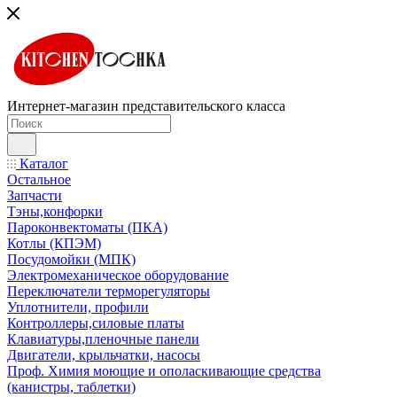
Интернет-магазин представительского класса
Каталог
Остальное
Запчасти
Тэны,конфорки
Пароконвектоматы (ПКА)
Котлы (КПЭМ)
Посудомойки (МПК)
Электромеханическое оборудование
Переключатели терморегуляторы
Уплотнители, профили
Контроллеры,силовые платы
Клавиатуры,пленочные панели
Двигатели, крыльчатки, насосы
Проф. Химия моющие и ополаскивающие средства
(канистры, таблетки)