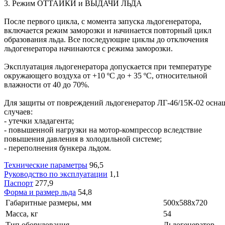
3. Режим ОТТАЙКИ и ВЫДАЧИ ЛЬДА
После первого цикла, с момента запуска льдогенератора,
включается режим заморозки и начинается повторный цикл
образования льда. Все последующие циклы до отключения
льдогенератора начинаются с режима заморозки.
Эксплуатация льдогенератора допускается при температуре
окружающего воздуха от +10 ºС до + 35 ºС, относительной
влажности от 40 до 70%.
Для защиты от повреждений льдогенератор ЛГ-46/15К-02 осна
случаев:
- утечки хладагента;
- повышенной нагрузки на мотор-компрессор вследствие
повышения давления в холодильной системе;
- переполнения бункера льдом.
Технические параметры
96,5
Руководство по эксплуатации
1,1
Паспорт
277,9
Форма и размер льда
54,8
Габаритные размеры, мм
500х588х720
Масса, кг
54
Тип оборудования
Льдогенератор