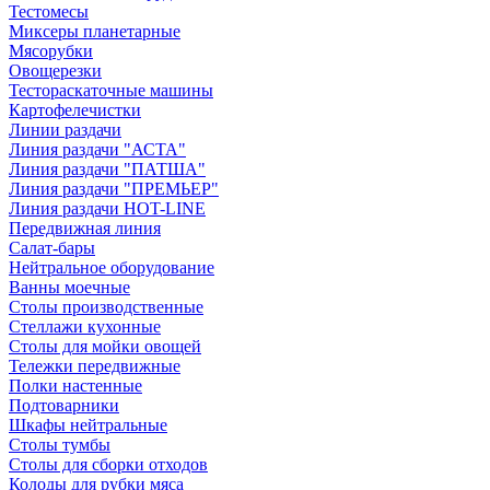
Тестомесы
Миксеры планетарные
Мясорубки
Овощерезки
Тестораскаточные машины
Картофелечистки
Линии раздачи
Линия раздачи "АСТА"
Линия раздачи "ПАТША"
Линия раздачи "ПРЕМЬЕР"
Линия раздачи HOT-LINE
Передвижная линия
Салат-бары
Нейтральное оборудование
Ванны моечные
Столы производственные
Стеллажи кухонные
Столы для мойки овощей
Тележки передвижные
Полки настенные
Подтоварники
Шкафы нейтральные
Столы тумбы
Столы для сборки отходов
Колоды для рубки мяса