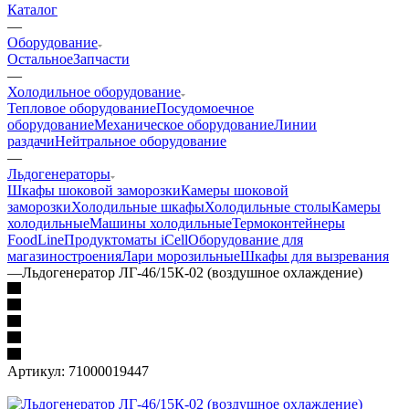
Каталог
—
Оборудование
Остальное
Запчасти
—
Холодильное оборудование
Тепловое оборудование
Посудомоечное
оборудование
Механическое оборудование
Линии
раздачи
Нейтральное оборудование
—
Льдогенераторы
Шкафы шоковой заморозки
Камеры шоковой
заморозки
Холодильные шкафы
Холодильные столы
Камеры
холодильные
Машины холодильные
Термоконтейнеры
FoodLine
Продуктоматы iCell
Оборудование для
магазиностроения
Лари морозильные
Шкафы для вызревания
—
Льдогенератор ЛГ-46/15К-02 (воздушное охлаждение)
Артикул:
71000019447