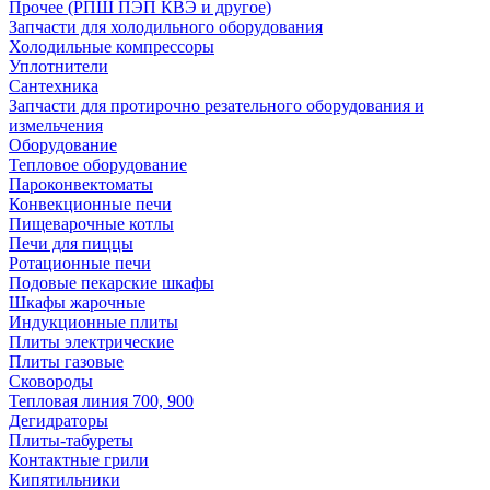
Прочее (РПШ ПЭП КВЭ и другое)
Запчасти для холодильного оборудования
Холодильные компрессоры
Уплотнители
Сантехника
Запчасти для протирочно резательного оборудования и
измельчения
Оборудование
Тепловое оборудование
Пароконвектоматы
Конвекционные печи
Пищеварочные котлы
Печи для пиццы
Ротационные печи
Подовые пекарские шкафы
Шкафы жарочные
Индукционные плиты
Плиты электрические
Плиты газовые
Сковороды
Тепловая линия 700, 900
Дегидраторы
Плиты-табуреты
Контактные грили
Кипятильники