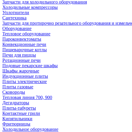
Запчасти для холодильного оборудования
Холодильные компрессоры
Уплотнители
Сантехника
Запчасти для протирочно резательного оборудования и измель
Оборудование
Тепловое оборудование
Пароконвектоматы
Конвекционные печи
Пищеварочные котлы
Печи для пиццы
Ротационные печи
Подовые пекарские шкафы
Шкафы жарочные
Индукционные плиты
Плиты электрические
Плиты газовые
Сковороды
Тепловая линия 700, 900
Дегидраторы
Плиты-табуреты
Контактные грили
Кипятильники
Фритюрницы
Холодильное оборудование