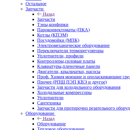
Остальное
Запчасти
Назад
Запчасти
Тэны,конфорки
Пароконвектоматы (ПКА)
Котлы (КПЭМ)
Посудомойки (МПК)
Электромеханическое оборудование
Переключатели терморегуляторы
Уплотнители, профили
Контроллеры,силовые платы
Клавиатуры,пленочные панели
Двигатели, крыльчатки, насосы
Проф. Химия моющие и ополаскивающие средс
Прочее (РПШ ПЭП КВЭ и другое)
Запчасти для холодильного оборудования
Холодильные компрессоры
Уплотнители
Сантехника
Запчасти для протирочно резательного обору
Оборудование
Назад
Оборудование
Тепловое оборудование