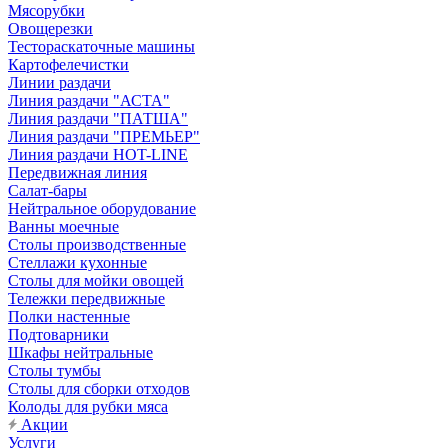
Мясорубки
Овощерезки
Тестораскаточные машины
Картофелечистки
Линии раздачи
Линия раздачи "АСТА"
Линия раздачи "ПАТША"
Линия раздачи "ПРЕМЬЕР"
Линия раздачи HOT-LINE
Передвижная линия
Салат-бары
Нейтральное оборудование
Ванны моечные
Столы производственные
Стеллажи кухонные
Столы для мойки овощей
Тележки передвижные
Полки настенные
Подтоварники
Шкафы нейтральные
Столы тумбы
Столы для сборки отходов
Колоды для рубки мяса
Акции
Услуги