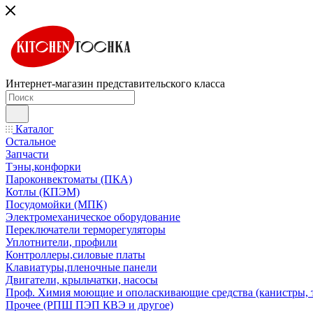
Интернет-магазин представительского класса
Каталог
Остальное
Запчасти
Тэны,конфорки
Пароконвектоматы (ПКА)
Котлы (КПЭМ)
Посудомойки (МПК)
Электромеханическое оборудование
Переключатели терморегуляторы
Уплотнители, профили
Контроллеры,силовые платы
Клавиатуры,пленочные панели
Двигатели, крыльчатки, насосы
Проф. Химия моющие и ополаскивающие средства (канистры, 
Прочее (РПШ ПЭП КВЭ и другое)