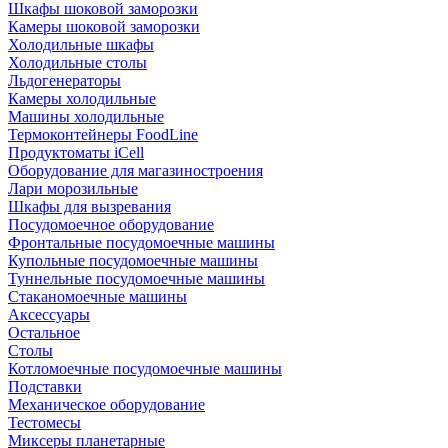
Шкафы шоковой заморозки
Камеры шоковой заморозки
Холодильные шкафы
Холодильные столы
Льдогенераторы
Камеры холодильные
Машины холодильные
Термоконтейнеры FoodLine
Продуктоматы iCell
Оборудование для магазиностроения
Лари морозильные
Шкафы для вызревания
Посудомоечное оборудование
Фронтальные посудомоечные машины
Купольные посудомоечные машины
Туннельные посудомоечные машины
Стаканомоечные машины
Аксессуары
Остальное
Столы
Котломоечные посудомоечные машины
Подставки
Механическое оборудование
Тестомесы
Миксеры планетарные