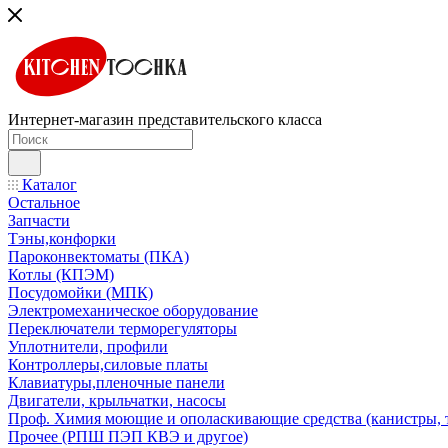
Интернет-магазин представительского класса
Каталог
Остальное
Запчасти
Тэны,конфорки
Пароконвектоматы (ПКА)
Котлы (КПЭМ)
Посудомойки (МПК)
Электромеханическое оборудование
Переключатели терморегуляторы
Уплотнители, профили
Контроллеры,силовые платы
Клавиатуры,пленочные панели
Двигатели, крыльчатки, насосы
Проф. Химия моющие и ополаскивающие средства (канистры, 
Прочее (РПШ ПЭП КВЭ и другое)