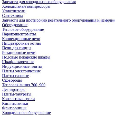
Запчасти для холодильного оборудования
Холодильные компрессоры
Уплотнители
Сантехника
Запчасти для протирочно резательного оборудования и измель
Оборудование
Тепловое оборудование
Пароконвектоматы
Конвекционные печи
Пищеварочные котлы
Печи для пиццы
Ротационные печи
Подовые пекарские шкафы
Шкафы жарочные
Индукционные плиты
Плиты электрические
Плиты газовые
Сковороды
Тепловая линия 700, 900
Дегидраторы
Плиты-табуреты
Контактные грили
Кипятильники
Фритюрницы
Холодильное оборудование