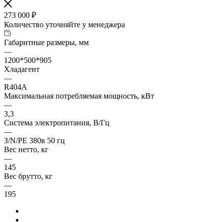
273 000
₽
Количество уточняйте у менеджера
Габаритные размеры, мм
—
1200*500*905
Хладагент
—
R404A
Максимальная потребляемая мощность, кВт
—
3,3
Система электропитания, В/Гц
—
3/N/PE 380в 50 гц
Вес нетто, кг
—
145
Вес брутто, кг
—
195