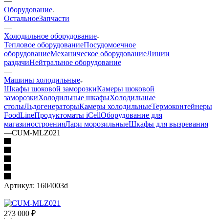
—
Оборудование
Остальное
Запчасти
—
Холодильное оборудование
Тепловое оборудование
Посудомоечное
оборудование
Механическое оборудование
Линии
раздачи
Нейтральное оборудование
—
Машины холодильные
Шкафы шоковой заморозки
Камеры шоковой
заморозки
Холодильные шкафы
Холодильные
столы
Льдогенераторы
Камеры холодильные
Термоконтейнеры
FoodLine
Продуктоматы iCell
Оборудование для
магазиностроения
Лари морозильные
Шкафы для вызревания
—
CUM-MLZ021
Артикул:
1604003d
273 000
₽