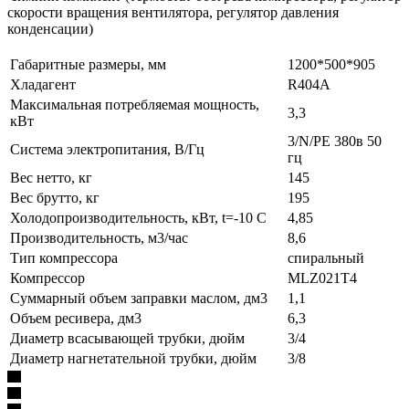
скорости вращения вентилятора, регулятор давления
конденсации)
Габаритные размеры, мм
1200*500*905
Хладагент
R404A
Максимальная потребляемая мощность,
3,3
кВт
3/N/PE 380в 50
Система электропитания, В/Гц
гц
Вес нетто, кг
145
Вес брутто, кг
195
Холодопроизводительность, кВт, t=-10 C
4,85
Производительность, м3/час
8,6
Тип компрессора
спиральный
Компрессор
MLZ021T4
Суммарный объем заправки маслом, дм3
1,1
Объем ресивера, дм3
6,3
Диаметр всасывающей трубки, дюйм
3/4
Диаметр нагнетательной трубки, дюйм
3/8