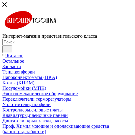
Интернет-магазин представительского класса
Каталог
Остальное
Запчасти
Тэны,конфорки
Пароконвектоматы (ПКА)
Котлы (КПЭМ)
Посудомойки (МПК)
Электромеханическое оборудование
Переключатели терморегуляторы
Уплотнители, профили
Контроллеры,силовые платы
Клавиатуры,пленочные панели
Двигатели, крыльчатки, насосы
Проф. Химия моющие и ополаскивающие средства
(канистры, таблетки)