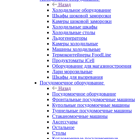
Назад
Холодильное оборудование
Шкафы шоковой заморозки
Камеры шоковой заморозки
Холодильные шкафы
Холодильные столы
Льдогенераторы
Камеры холодильные
Машины холодильные
Термоконтейнеры FoodLine
Продуктоматы iCell
Оборудование для магазиностроения
Лари морозильные
Шкафы для вызревания
Посудомоечное оборудование
Назад
Посудомоечное оборудование
Фронтальные посудомоечные машины
Купольные посудомоечные машины
Туннельные посудомоечные машины
Стаканомоечные машины
Аксессуары
Остальное
Столы
Котломоечные посудомоечные