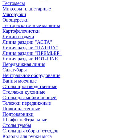
Тестомесы
Миксеры планетарные
Мясорубки
Овощерезки
Тестораскаточные машины
Картофелечистки
Линии раздачи
Линия раздачи "АСТА"
Линия раздачи "ПАТША"
Линия раздачи "ПРЕМЬЕР"
Линия раздачи HOT-LINE
Передвижная линия
Салат-бары
Нейтральное оборудование
Ванны моечные
Столы производственные
Стеллажи кухонные
Столы для мойки овощей
Тележки передвижные
Полки настенные
Подтоварники
Шкафы нейтральные
Столы тумбы
Столы для сборки отходов
Колоды для рубки мяса