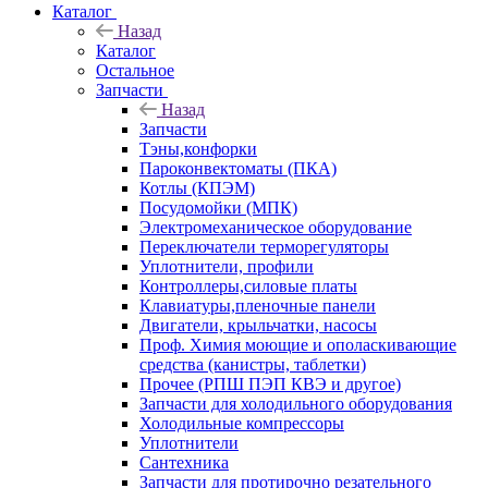
Каталог
Назад
Каталог
Остальное
Запчасти
Назад
Запчасти
Тэны,конфорки
Пароконвектоматы (ПКА)
Котлы (КПЭМ)
Посудомойки (МПК)
Электромеханическое оборудование
Переключатели терморегуляторы
Уплотнители, профили
Контроллеры,силовые платы
Клавиатуры,пленочные панели
Двигатели, крыльчатки, насосы
Проф. Химия моющие и ополаскивающие
средства (канистры, таблетки)
Прочее (РПШ ПЭП КВЭ и другое)
Запчасти для холодильного оборудования
Холодильные компрессоры
Уплотнители
Сантехника
Запчасти для протирочно резательного