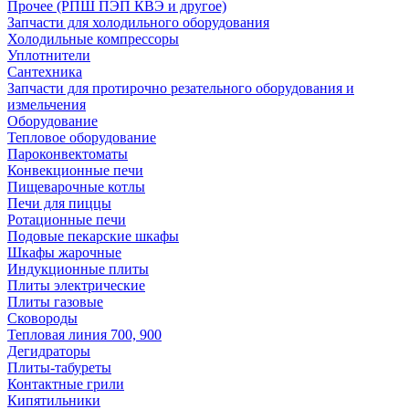
Прочее (РПШ ПЭП КВЭ и другое)
Запчасти для холодильного оборудования
Холодильные компрессоры
Уплотнители
Сантехника
Запчасти для протирочно резательного оборудования и
измельчения
Оборудование
Тепловое оборудование
Пароконвектоматы
Конвекционные печи
Пищеварочные котлы
Печи для пиццы
Ротационные печи
Подовые пекарские шкафы
Шкафы жарочные
Индукционные плиты
Плиты электрические
Плиты газовые
Сковороды
Тепловая линия 700, 900
Дегидраторы
Плиты-табуреты
Контактные грили
Кипятильники