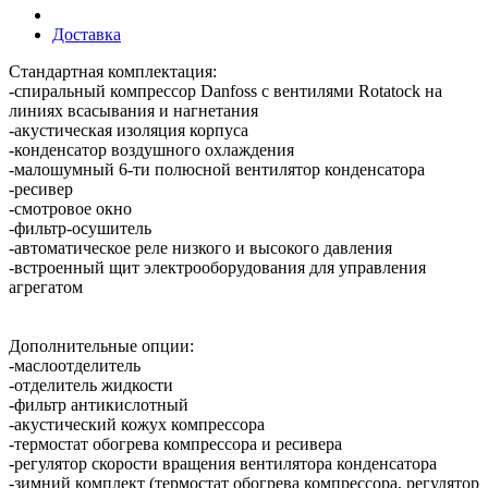
Доставка
Стандартная комплектация:
-спиральный компрессор Danfoss с вентилями Rotatock на
линиях всасывания и нагнетания
-акустическая изоляция корпуса
-конденсатор воздушного охлаждения
-малошумный 6-ти полюсной вентилятор конденсатора
-ресивер
-смотровое окно
-фильтр-осушитель
-автоматическое реле низкого и высокого давления
-встроенный щит электрооборудования для управления
агрегатом
Дополнительные опции:
-маслоотделитель
-отделитель жидкости
-фильтр антикислотный
-акустический кожух компрессора
-термостат обогрева компрессора и ресивера
-регулятор скорости вращения вентилятора конденсатора
-зимний комплект (термостат обогрева компрессора, регулятор