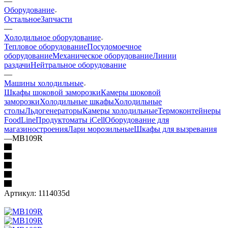
—
Оборудование
Остальное
Запчасти
—
Холодильное оборудование
Тепловое оборудование
Посудомоечное
оборудование
Механическое оборудование
Линии
раздачи
Нейтральное оборудование
—
Машины холодильные
Шкафы шоковой заморозки
Камеры шоковой
заморозки
Холодильные шкафы
Холодильные
столы
Льдогенераторы
Камеры холодильные
Термоконтейнеры
FoodLine
Продуктоматы iCell
Оборудование для
магазиностроения
Лари морозильные
Шкафы для вызревания
—
MB109R
Артикул:
1114035d