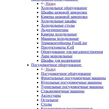
Назад
Холодильное оборудование
Шкафы шоковой заморозки
Камеры шоковой заморозки
Холодильные шкафы
Холодильные столы
Льдогенераторы
Камеры холодильные
Машины холодильные
Термоконтейнеры FoodLine
Продуктоматы iCell
Оборудование для магазиностроения
Лари морозильные
Шкафы для вызревания
Посудомоечное оборудование
Назад
Посудомоечное оборудование
Фронтальные посудомоечные машины
Купольные посудомоечные машины
Туннельные посудомоечные машины
Стаканомоечные машины
Аксессуары
Остальное
Столы
Котломоечные посудомоечные