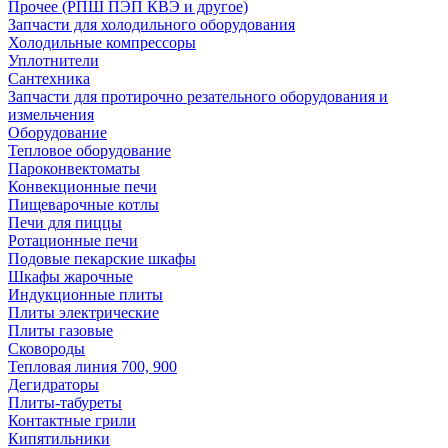
Прочее (РПШ ПЭП КВЭ и другое)
Запчасти для холодильного оборудования
Холодильные компрессоры
Уплотнители
Сантехника
Запчасти для протирочно резательного оборудования и
измельчения
Оборудование
Тепловое оборудование
Пароконвектоматы
Конвекционные печи
Пищеварочные котлы
Печи для пиццы
Ротационные печи
Подовые пекарские шкафы
Шкафы жарочные
Индукционные плиты
Плиты электрические
Плиты газовые
Сковороды
Тепловая линия 700, 900
Дегидраторы
Плиты-табуреты
Контактные грили
Кипятильники