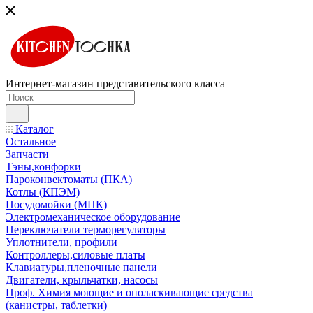
Интернет-магазин представительского класса
Каталог
Остальное
Запчасти
Тэны,конфорки
Пароконвектоматы (ПКА)
Котлы (КПЭМ)
Посудомойки (МПК)
Электромеханическое оборудование
Переключатели терморегуляторы
Уплотнители, профили
Контроллеры,силовые платы
Клавиатуры,пленочные панели
Двигатели, крыльчатки, насосы
Проф. Химия моющие и ополаскивающие средства
(канистры, таблетки)