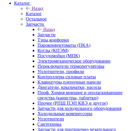
Каталог
Назад
Каталог
Остальное
Запчасти
Назад
Запчасти
Тэны,конфорки
Пароконвектоматы (ПКА)
Котлы (КПЭМ)
Посудомойки (МПК)
Электромеханическое оборудование
Переключатели терморегуляторы
Уплотнители, профили
Контроллеры,силовые платы
Клавиатуры,пленочные панели
Двигатели, крыльчатки, насосы
Проф. Химия моющие и ополаскивающие
средства (канистры, таблетки)
Прочее (РПШ ПЭП КВЭ и другое)
Запчасти для холодильного оборудования
Холодильные компрессоры
Уплотнители
Сантехника
Запчасти для протирочно резательного