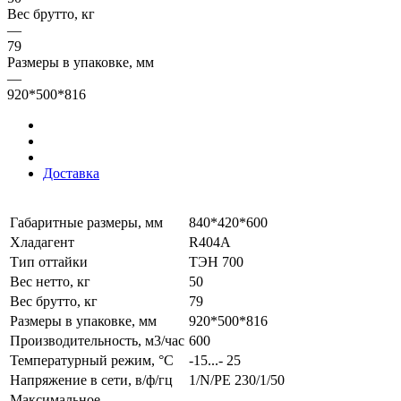
Вес брутто, кг
—
79
Размеры в упаковке, мм
—
920*500*816
Доставка
Габаритные размеры, мм
840*420*600
Хладагент
R404A
Тип оттайки
ТЭН 700
Вес нетто, кг
50
Вес брутто, кг
79
Размеры в упаковке, мм
920*500*816
Производительность, м3/час
600
Температурный режим, °С
-15...- 25
Напряжение в сети, в/ф/гц
1/N/PE 230/1/50
Maксимальное