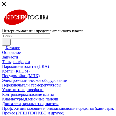
Интернет-магазин представительского класса
Каталог
Остальное
Запчасти
Тэны,конфорки
Пароконвектоматы (ПКА)
Котлы (КПЭМ)
Посудомойки (МПК)
Электромеханическое оборудование
Переключатели терморегуляторы
Уплотнители, профили
Контроллеры,силовые платы
Клавиатуры,пленочные панели
Двигатели, крыльчатки, насосы
Проф. Химия моющие и ополаскивающие средства (канистры, 
Прочее (РПШ ПЭП КВЭ и другое)