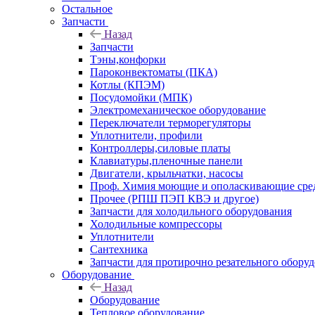
Остальное
Запчасти
Назад
Запчасти
Тэны,конфорки
Пароконвектоматы (ПКА)
Котлы (КПЭМ)
Посудомойки (МПК)
Электромеханическое оборудование
Переключатели терморегуляторы
Уплотнители, профили
Контроллеры,силовые платы
Клавиатуры,пленочные панели
Двигатели, крыльчатки, насосы
Проф. Химия моющие и ополаскивающие средс
Прочее (РПШ ПЭП КВЭ и другое)
Запчасти для холодильного оборудования
Холодильные компрессоры
Уплотнители
Сантехника
Запчасти для протирочно резательного обору
Оборудование
Назад
Оборудование
Тепловое оборудование