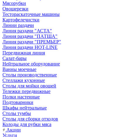
Мясорубки
Овощерезки
Тестораскаточные машины
Картофелечистки
Линии раздачи
Линия раздачи "АСТА"
Линия раздачи "ПАТША"
Линия раздачи "ПРЕМЬЕР"
Линия раздачи HOT-LINE
Передвижная линия
Салат-бары
Нейтральное оборудование
Ванны моечные
Столы производственные
Стеллажи кухонные
Столы для мойки овощей
Тележки передвижные
Полки настенные
Подтоварники
Шкафы нейтральные
Столы тумбы
Столы для сборки отходов
Колоды для рубки мяса
Акции
Услуги