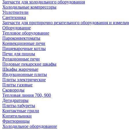
Запчасти для холодильного оборудования
Холодильные компрессоры
Уплотнители
Сантехника
Запчасти для протирочно резательного оборудования и измель
Оборудование
Тепловое оборудование
Пароконвектоматы
Конвекционные печи
Пищеварочные котлы
Печи для пиццы
Ротационные печи
Подовые пекарские шкафы
Шкафы жарочные
Индукционные плиты
Плиты электрические
Плиты газовые
Сковороды
Тепловая линия 700, 900
Дегидраторы
Плиты-табуреты
Контактные грили
Кипятильники
Фритюрницы
Холодильное оборудование