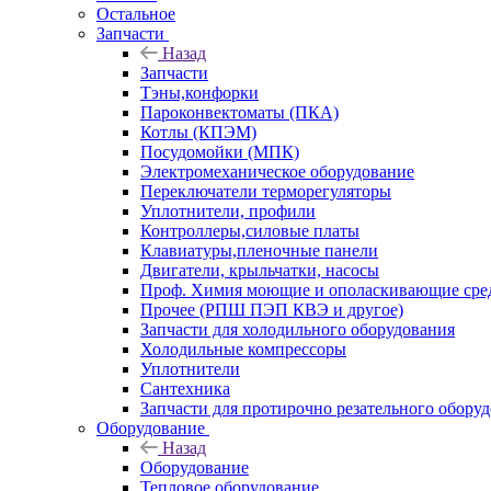
Остальное
Запчасти
Назад
Запчасти
Тэны,конфорки
Пароконвектоматы (ПКА)
Котлы (КПЭМ)
Посудомойки (МПК)
Электромеханическое оборудование
Переключатели терморегуляторы
Уплотнители, профили
Контроллеры,силовые платы
Клавиатуры,пленочные панели
Двигатели, крыльчатки, насосы
Проф. Химия моющие и ополаскивающие средс
Прочее (РПШ ПЭП КВЭ и другое)
Запчасти для холодильного оборудования
Холодильные компрессоры
Уплотнители
Сантехника
Запчасти для протирочно резательного обору
Оборудование
Назад
Оборудование
Тепловое оборудование