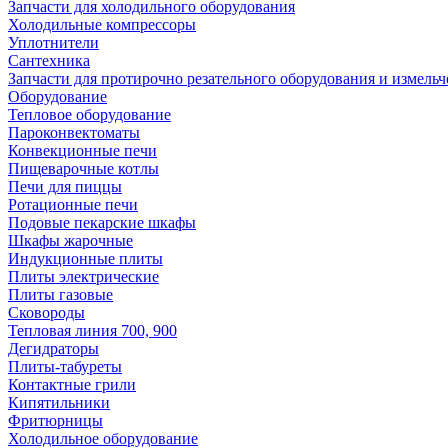
Запчасти для холодильного оборудования
Холодильные компрессоры
Уплотнители
Сантехника
Запчасти для протирочно резательного оборудования и измель
Оборудование
Тепловое оборудование
Пароконвектоматы
Конвекционные печи
Пищеварочные котлы
Печи для пиццы
Ротационные печи
Подовые пекарские шкафы
Шкафы жарочные
Индукционные плиты
Плиты электрические
Плиты газовые
Сковороды
Тепловая линия 700, 900
Дегидраторы
Плиты-табуреты
Контактные грили
Кипятильники
Фритюрницы
Холодильное оборудование