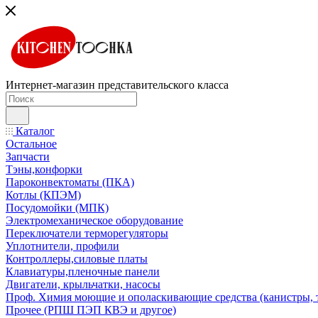
Интернет-магазин представительского класса
Каталог
Остальное
Запчасти
Тэны,конфорки
Пароконвектоматы (ПКА)
Котлы (КПЭМ)
Посудомойки (МПК)
Электромеханическое оборудование
Переключатели терморегуляторы
Уплотнители, профили
Контроллеры,силовые платы
Клавиатуры,пленочные панели
Двигатели, крыльчатки, насосы
Проф. Химия моющие и ополаскивающие средства (канистры, 
Прочее (РПШ ПЭП КВЭ и другое)