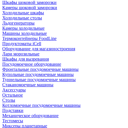
Шкафы шоковой заморозки
Камеры шоковой заморозки
Холодильные шкафы
Холодильные столы
Льдогенераторы
Камеры холодильные
Машины холодильные
Термоконтейнеры FoodLine
Продуктоматы iCell
Оборудование для магазиностроения
Лари морозильные
Шкафы для вызревания
Посудомоечное оборудование
Фронтальные посудомоечные машины
Купольные посудомоечные машины
Туннельные посудомоечные машины
Стаканомоечные машины
Аксессуары
Остальное
Столы
Котломоечные посудомоечные машины
Подставки
Механическое оборудование
Тестомесы
Миксеры планетарные