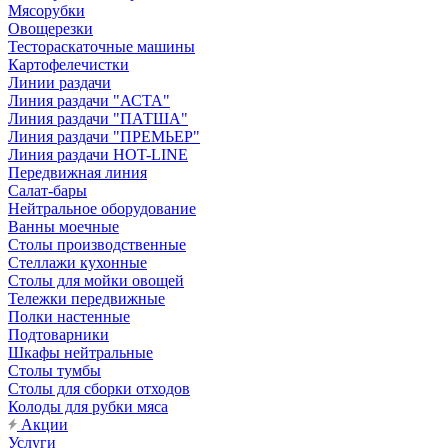
Мясорубки
Овощерезки
Тестораскаточные машины
Картофелечистки
Линии раздачи
Линия раздачи "АСТА"
Линия раздачи "ПАТША"
Линия раздачи "ПРЕМЬЕР"
Линия раздачи HOT-LINE
Передвижная линия
Салат-бары
Нейтральное оборудование
Ванны моечные
Столы производственные
Стеллажи кухонные
Столы для мойки овощей
Тележки передвижные
Полки настенные
Подтоварники
Шкафы нейтральные
Столы тумбы
Столы для сборки отходов
Колоды для рубки мяса
Акции
Услуги