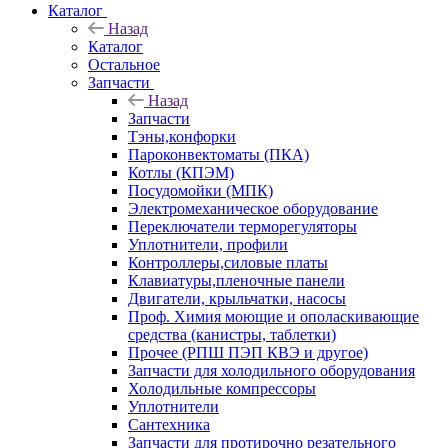
Каталог
Назад
Каталог
Остальное
Запчасти
Назад
Запчасти
Тэны,конфорки
Пароконвектоматы (ПКА)
Котлы (КПЭМ)
Посудомойки (МПК)
Электромеханическое оборудование
Переключатели терморегуляторы
Уплотнители, профили
Контроллеры,силовые платы
Клавиатуры,пленочные панели
Двигатели, крыльчатки, насосы
Проф. Химия моющие и ополаскивающие
средства (канистры, таблетки)
Прочее (РПШ ПЭП КВЭ и другое)
Запчасти для холодильного оборудования
Холодильные компрессоры
Уплотнители
Сантехника
Запчасти для протирочно резательного