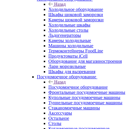
Назад
Холодильное оборудование
Шкафы шоковой заморозки
Камеры шоковой заморозки
Холодильные шкафы
Холодильные столы
Льдогенераторы
Камеры холодильные
Машины холодильные
Термоконтейнеры FoodLine
Продуктоматы iCell
Оборудование для магазиностроения
Лари морозильные
Шкафы для вызревания
Посудомоечное оборудование
Назад
Посудомоечное оборудование
Фронтальные посудомоечные машины
Купольные посудомоечные машины
Туннельные посудомоечные машины
Стаканомоечные машины
Аксессуары
Остальное
Столы
Котломоечные посудомоечные