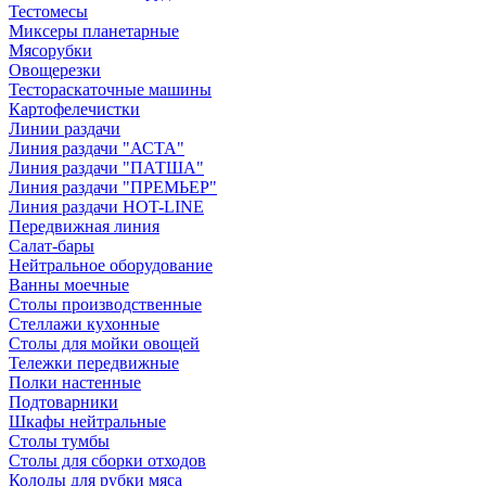
Тестомесы
Миксеры планетарные
Мясорубки
Овощерезки
Тестораскаточные машины
Картофелечистки
Линии раздачи
Линия раздачи "АСТА"
Линия раздачи "ПАТША"
Линия раздачи "ПРЕМЬЕР"
Линия раздачи HOT-LINE
Передвижная линия
Салат-бары
Нейтральное оборудование
Ванны моечные
Столы производственные
Стеллажи кухонные
Столы для мойки овощей
Тележки передвижные
Полки настенные
Подтоварники
Шкафы нейтральные
Столы тумбы
Столы для сборки отходов
Колоды для рубки мяса