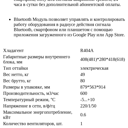
часа в сутки без дополнительной абонентской оплаты.
Bluetooth Модуль позволяет управлять и контролировать
работу оборудования в радиусе действия сигнала
Вluetooth, смартфоном или планшетом с помощью
приложения загруженного из Google Play или App Store.
Хладагент
R404A
Габаритные размеры внутреннего
408(481)*280*418(618)
блока, мм
Тип оттайки
электрическая
Вес нетто, кг
49
Вес брутто, кг
80
Размеры в упаковке, мм
879*563*914
Производительность, м3/час
600
Температурный режим, °С
-5...+10
Напряжение в сети, в/ф/гц
220/1/50
Maксимальное энергопотребление,
0.6
кВт
Количество вентиляторов, шт.
1