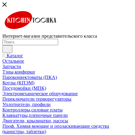
Интернет-магазин представительского класса
Каталог
Остальное
Запчасти
Тэны,конфорки
Пароконвектоматы (ПКА)
Котлы (КПЭМ)
Посудомойки (МПК)
Электромеханическое оборудование
Переключатели терморегуляторы
Уплотнители, профили
Контроллеры,силовые платы
Клавиатуры,пленочные панели
Двигатели, крыльчатки, насосы
Проф. Химия моющие и ополаскивающие средства
(канистры, таблетки)