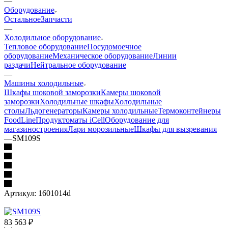
—
Оборудование
Остальное
Запчасти
—
Холодильное оборудование
Тепловое оборудование
Посудомоечное
оборудование
Механическое оборудование
Линии
раздачи
Нейтральное оборудование
—
Машины холодильные
Шкафы шоковой заморозки
Камеры шоковой
заморозки
Холодильные шкафы
Холодильные
столы
Льдогенераторы
Камеры холодильные
Термоконтейнеры
FoodLine
Продуктоматы iCell
Оборудование для
магазиностроения
Лари морозильные
Шкафы для вызревания
—
SM109S
Артикул:
1601014d
83 563
₽