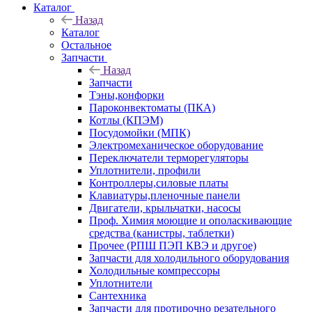
Каталог
Назад
Каталог
Остальное
Запчасти
Назад
Запчасти
Тэны,конфорки
Пароконвектоматы (ПКА)
Котлы (КПЭМ)
Посудомойки (МПК)
Электромеханическое оборудование
Переключатели терморегуляторы
Уплотнители, профили
Контроллеры,силовые платы
Клавиатуры,пленочные панели
Двигатели, крыльчатки, насосы
Проф. Химия моющие и ополаскивающие
средства (канистры, таблетки)
Прочее (РПШ ПЭП КВЭ и другое)
Запчасти для холодильного оборудования
Холодильные компрессоры
Уплотнители
Сантехника
Запчасти для протирочно резательного