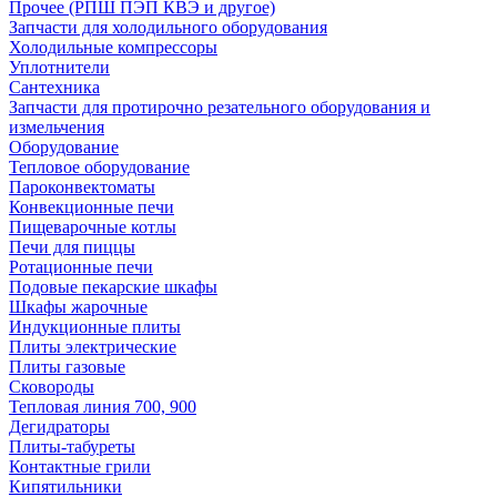
Прочее (РПШ ПЭП КВЭ и другое)
Запчасти для холодильного оборудования
Холодильные компрессоры
Уплотнители
Сантехника
Запчасти для протирочно резательного оборудования и
измельчения
Оборудование
Тепловое оборудование
Пароконвектоматы
Конвекционные печи
Пищеварочные котлы
Печи для пиццы
Ротационные печи
Подовые пекарские шкафы
Шкафы жарочные
Индукционные плиты
Плиты электрические
Плиты газовые
Сковороды
Тепловая линия 700, 900
Дегидраторы
Плиты-табуреты
Контактные грили
Кипятильники