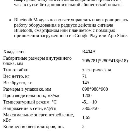
часа в сутки без дополнительной абонентской оплаты.
Bluetooth Модуль позволяет управлять и контролировать
работу оборудования в радиусе действия сигнала
Вluetooth, смартфоном или планшетом с помощью
приложения загруженного из Google Play или App Store.
Хладагент
R404A
Габаритные размеры внутреннего
708(781)*280*418(618)
блока, мм
Тип оттайки
электрическая
Вес нетто, кг
71
Вес брутто, кг
145
Размеры в упаковке, мм
898*988*908
Производительность, м3/час
1200
Температурный режим, °С
-5...+10
Напряжение в сети, в/ф/гц
380/3/50
Maксимальное энергопотребление,
1,65
кВт
Количество вентиляторов, шт.
2