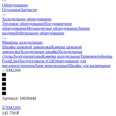
—
Оборудование
Остальное
Запчасти
—
Холодильное оборудование
Тепловое оборудование
Посудомоечное
оборудование
Механическое оборудование
Линии
раздачи
Нейтральное оборудование
—
Машины холодильные
Шкафы шоковой заморозки
Камеры шоковой
заморозки
Холодильные шкафы
Холодильные
столы
Льдогенераторы
Камеры холодильные
Термоконтейнеры
FoodLine
Продуктоматы iCell
Оборудование для
магазиностроения
Лари морозильные
Шкафы для вызревания
—
SM226S
Артикул:
1602044d
145 759
₽