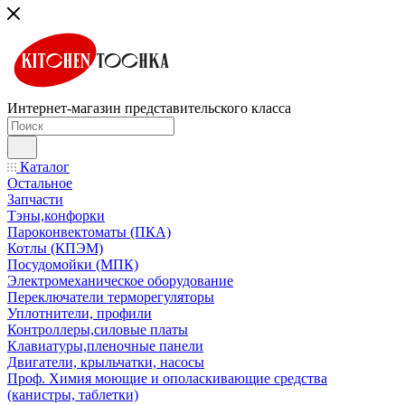
Интернет-магазин представительского класса
Каталог
Остальное
Запчасти
Тэны,конфорки
Пароконвектоматы (ПКА)
Котлы (КПЭМ)
Посудомойки (МПК)
Электромеханическое оборудование
Переключатели терморегуляторы
Уплотнители, профили
Контроллеры,силовые платы
Клавиатуры,пленочные панели
Двигатели, крыльчатки, насосы
Проф. Химия моющие и ополаскивающие средства
(канистры, таблетки)