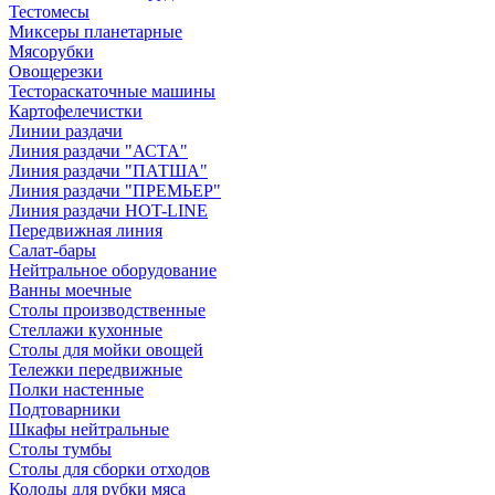
Тестомесы
Миксеры планетарные
Мясорубки
Овощерезки
Тестораскаточные машины
Картофелечистки
Линии раздачи
Линия раздачи "АСТА"
Линия раздачи "ПАТША"
Линия раздачи "ПРЕМЬЕР"
Линия раздачи HOT-LINE
Передвижная линия
Салат-бары
Нейтральное оборудование
Ванны моечные
Столы производственные
Стеллажи кухонные
Столы для мойки овощей
Тележки передвижные
Полки настенные
Подтоварники
Шкафы нейтральные
Столы тумбы
Столы для сборки отходов
Колоды для рубки мяса