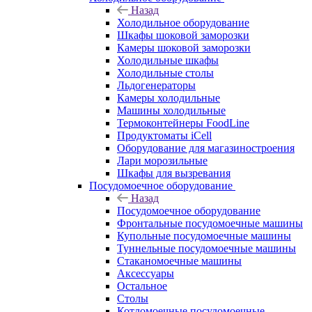
Назад
Холодильное оборудование
Шкафы шоковой заморозки
Камеры шоковой заморозки
Холодильные шкафы
Холодильные столы
Льдогенераторы
Камеры холодильные
Машины холодильные
Термоконтейнеры FoodLine
Продуктоматы iCell
Оборудование для магазиностроения
Лари морозильные
Шкафы для вызревания
Посудомоечное оборудование
Назад
Посудомоечное оборудование
Фронтальные посудомоечные машины
Купольные посудомоечные машины
Туннельные посудомоечные машины
Стаканомоечные машины
Аксессуары
Остальное
Столы
Котломоечные посудомоечные