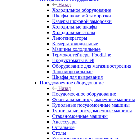
Назад
Холодильное оборудование
Шкафы шоковой заморозки
Камеры шоковой заморозки
Холодильные шкафы
Холодильные столы
Льдогенераторы
Камеры холодильные
Машины холодильные
Термоконтейнеры FoodLine
Продуктоматы iCell
Оборудование для магазиностроения
Лари морозильные
Шкафы для вызревания
Посудомоечное оборудование
Назад
Посудомоечное оборудование
Фронтальные посудомоечные машины
Купольные посудомоечные машины
Туннельные посудомоечные машины
Стаканомоечные машины
Аксессуары
Остальное
Столы
Котломоечные посудомоечные