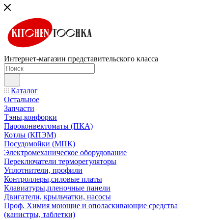
Интернет-магазин представительского класса
Каталог
Остальное
Запчасти
Тэны,конфорки
Пароконвектоматы (ПКА)
Котлы (КПЭМ)
Посудомойки (МПК)
Электромеханическое оборудование
Переключатели терморегуляторы
Уплотнители, профили
Контроллеры,силовые платы
Клавиатуры,пленочные панели
Двигатели, крыльчатки, насосы
Проф. Химия моющие и ополаскивающие средства
(канистры, таблетки)