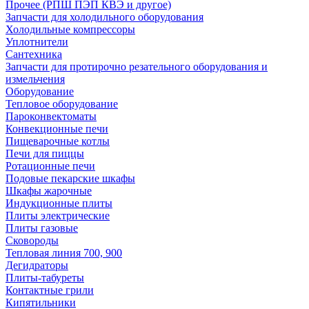
Прочее (РПШ ПЭП КВЭ и другое)
Запчасти для холодильного оборудования
Холодильные компрессоры
Уплотнители
Сантехника
Запчасти для протирочно резательного оборудования и
измельчения
Оборудование
Тепловое оборудование
Пароконвектоматы
Конвекционные печи
Пищеварочные котлы
Печи для пиццы
Ротационные печи
Подовые пекарские шкафы
Шкафы жарочные
Индукционные плиты
Плиты электрические
Плиты газовые
Сковороды
Тепловая линия 700, 900
Дегидраторы
Плиты-табуреты
Контактные грили
Кипятильники