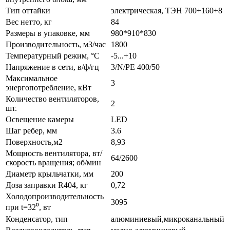
Тип оттайки
электрическая, ТЭН 700+160+8
Вес нетто, кг
84
Размеры в упаковке, мм
980*910*830
Производительность, м3/час
1800
Температурный режим, °С
-5...+10
Напряжение в сети, в/ф/гц
3/N/PE 400/50
Maксимальное
3
энергопотребление, кВт
Количество вентиляторов,
2
шт.
Освещение камеры
LED
Шаг ребер, мм
3.6
Поверхность,м2
8,93
Мощность вентилятора, вт/
64/2600
скорость вращения; об/мин
Диаметр крыльчатки, мм
200
Доза заправки R404, кг
0,72
Холодопроизводительность
3095
при t=32⁰, вт
Конденсатор, тип
алюминиевый,микроканальный