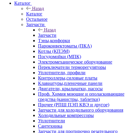
Каталог
Назад
Каталог
Остальное
Запчасти
Назад
Запчасти
Тэны,конфорки
Пароконвектоматы (ПКА)
Котлы (КПЭМ)
Посудомойки (МПК)
Электромеханическое оборудование
Переключатели терморегуляторы
Уплотнители, профили
Контроллеры,силовые платы
Клавиатуры,пленочные панели
Двигатели, крыльчатки, насосы
Проф. Химия моющие и ополаскивающие
средства (канистры, таблетки)
Прочее (РПШ ПЭП КВЭ и другое)
Запчасти для холодильного оборудования
Холодильные компрессоры
Уплотнители
Сантехника
Запчасти для протирочно резательного