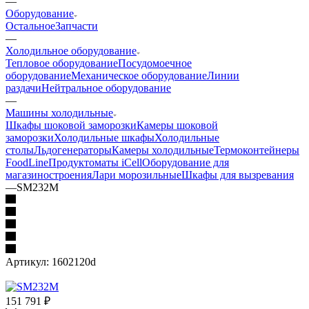
—
Оборудование
Остальное
Запчасти
—
Холодильное оборудование
Тепловое оборудование
Посудомоечное
оборудование
Механическое оборудование
Линии
раздачи
Нейтральное оборудование
—
Машины холодильные
Шкафы шоковой заморозки
Камеры шоковой
заморозки
Холодильные шкафы
Холодильные
столы
Льдогенераторы
Камеры холодильные
Термоконтейнеры
FoodLine
Продуктоматы iCell
Оборудование для
магазиностроения
Лари морозильные
Шкафы для вызревания
—
SM232M
Артикул:
1602120d
151 791
₽