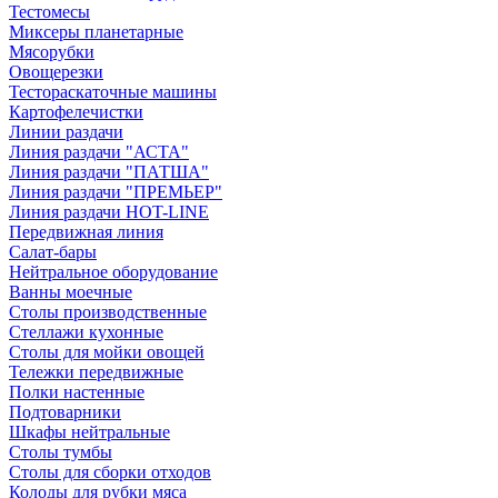
Тестомесы
Миксеры планетарные
Мясорубки
Овощерезки
Тестораскаточные машины
Картофелечистки
Линии раздачи
Линия раздачи "АСТА"
Линия раздачи "ПАТША"
Линия раздачи "ПРЕМЬЕР"
Линия раздачи HOT-LINE
Передвижная линия
Салат-бары
Нейтральное оборудование
Ванны моечные
Столы производственные
Стеллажи кухонные
Столы для мойки овощей
Тележки передвижные
Полки настенные
Подтоварники
Шкафы нейтральные
Столы тумбы
Столы для сборки отходов
Колоды для рубки мяса