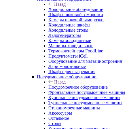
Назад
Холодильное оборудование
Шкафы шоковой заморозки
Камеры шоковой заморозки
Холодильные шкафы
Холодильные столы
Льдогенераторы
Камеры холодильные
Машины холодильные
Термоконтейнеры FoodLine
Продуктоматы iCell
Оборудование для магазиностроения
Лари морозильные
Шкафы для вызревания
Посудомоечное оборудование
Назад
Посудомоечное оборудование
Фронтальные посудомоечные машины
Купольные посудомоечные машины
Туннельные посудомоечные машины
Стаканомоечные машины
Аксессуары
Остальное
Столы
Котломоечные посудомоечные