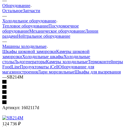
—
Оборудование
Остальное
Запчасти
—
Холодильное оборудование
Тепловое оборудование
Посудомоечное
оборудование
Механическое оборудование
Линии
раздачи
Нейтральное оборудование
—
Машины холодильные
Шкафы шоковой заморозки
Камеры шоковой
заморозки
Холодильные шкафы
Холодильные
столы
Льдогенераторы
Камеры холодильные
Термоконтейнеры
FoodLine
Продуктоматы iCell
Оборудование для
магазиностроения
Лари морозильные
Шкафы для вызревания
—
SB214M
Артикул:
1602117d
124 736
₽