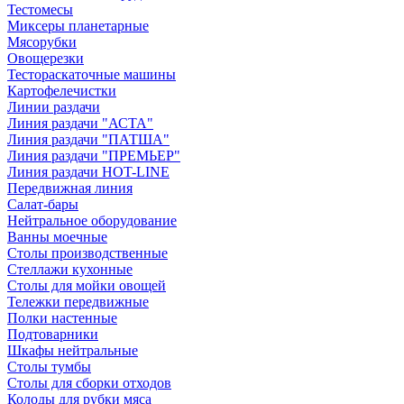
Тестомесы
Миксеры планетарные
Мясорубки
Овощерезки
Тестораскаточные машины
Картофелечистки
Линии раздачи
Линия раздачи "АСТА"
Линия раздачи "ПАТША"
Линия раздачи "ПРЕМЬЕР"
Линия раздачи HOT-LINE
Передвижная линия
Салат-бары
Нейтральное оборудование
Ванны моечные
Столы производственные
Стеллажи кухонные
Столы для мойки овощей
Тележки передвижные
Полки настенные
Подтоварники
Шкафы нейтральные
Столы тумбы
Столы для сборки отходов
Колоды для рубки мяса