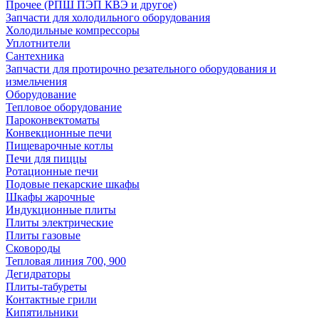
Прочее (РПШ ПЭП КВЭ и другое)
Запчасти для холодильного оборудования
Холодильные компрессоры
Уплотнители
Сантехника
Запчасти для протирочно резательного оборудования и
измельчения
Оборудование
Тепловое оборудование
Пароконвектоматы
Конвекционные печи
Пищеварочные котлы
Печи для пиццы
Ротационные печи
Подовые пекарские шкафы
Шкафы жарочные
Индукционные плиты
Плиты электрические
Плиты газовые
Сковороды
Тепловая линия 700, 900
Дегидраторы
Плиты-табуреты
Контактные грили
Кипятильники