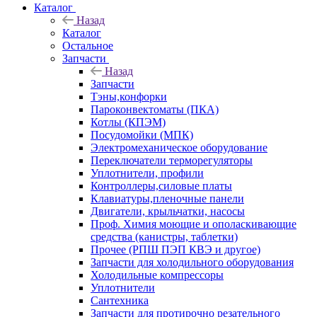
Каталог
Назад
Каталог
Остальное
Запчасти
Назад
Запчасти
Тэны,конфорки
Пароконвектоматы (ПКА)
Котлы (КПЭМ)
Посудомойки (МПК)
Электромеханическое оборудование
Переключатели терморегуляторы
Уплотнители, профили
Контроллеры,силовые платы
Клавиатуры,пленочные панели
Двигатели, крыльчатки, насосы
Проф. Химия моющие и ополаскивающие
средства (канистры, таблетки)
Прочее (РПШ ПЭП КВЭ и другое)
Запчасти для холодильного оборудования
Холодильные компрессоры
Уплотнители
Сантехника
Запчасти для протирочно резательного