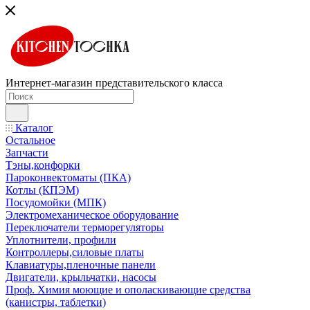
Интернет-магазин представительского класса
Каталог
Остальное
Запчасти
Тэны,конфорки
Пароконвектоматы (ПКА)
Котлы (КПЭМ)
Посудомойки (МПК)
Электромеханическое оборудование
Переключатели терморегуляторы
Уплотнители, профили
Контроллеры,силовые платы
Клавиатуры,пленочные панели
Двигатели, крыльчатки, насосы
Проф. Химия моющие и ополаскивающие средства
(канистры, таблетки)