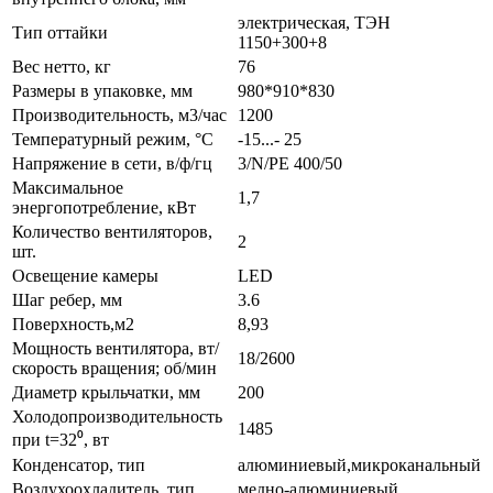
электрическая, ТЭН
Тип оттайки
1150+300+8
Вес нетто, кг
76
Размеры в упаковке, мм
980*910*830
Производительность, м3/час
1200
Температурный режим, °С
-15...- 25
Напряжение в сети, в/ф/гц
3/N/PE 400/50
Maксимальное
1,7
энергопотребление, кВт
Количество вентиляторов,
2
шт.
Освещение камеры
LED
Шаг ребер, мм
3.6
Поверхность,м2
8,93
Мощность вентилятора, вт/
18/2600
скорость вращения; об/мин
Диаметр крыльчатки, мм
200
Холодопроизводительность
1485
при t=32⁰, вт
Конденсатор, тип
алюминиевый,микроканальный
Воздухоохладитель, тип
медно-алюминиевый