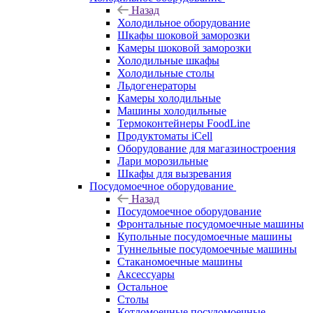
Назад
Холодильное оборудование
Шкафы шоковой заморозки
Камеры шоковой заморозки
Холодильные шкафы
Холодильные столы
Льдогенераторы
Камеры холодильные
Машины холодильные
Термоконтейнеры FoodLine
Продуктоматы iCell
Оборудование для магазиностроения
Лари морозильные
Шкафы для вызревания
Посудомоечное оборудование
Назад
Посудомоечное оборудование
Фронтальные посудомоечные машины
Купольные посудомоечные машины
Туннельные посудомоечные машины
Стаканомоечные машины
Аксессуары
Остальное
Столы
Котломоечные посудомоечные