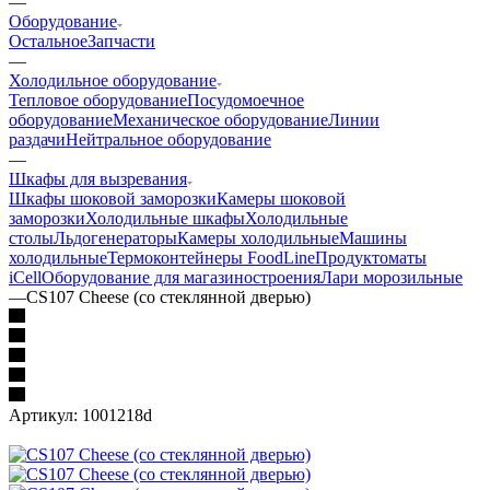
—
Оборудование
Остальное
Запчасти
—
Холодильное оборудование
Тепловое оборудование
Посудомоечное
оборудование
Механическое оборудование
Линии
раздачи
Нейтральное оборудование
—
Шкафы для вызревания
Шкафы шоковой заморозки
Камеры шоковой
заморозки
Холодильные шкафы
Холодильные
столы
Льдогенераторы
Камеры холодильные
Машины
холодильные
Термоконтейнеры FoodLine
Продуктоматы
iCell
Оборудование для магазиностроения
Лари морозильные
—
CS107 Cheese (со стеклянной дверью)
Артикул:
1001218d