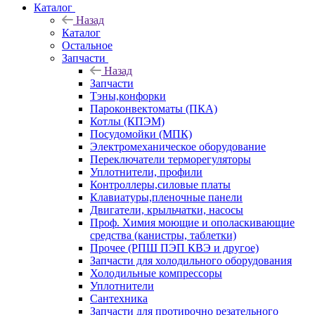
Каталог
Назад
Каталог
Остальное
Запчасти
Назад
Запчасти
Тэны,конфорки
Пароконвектоматы (ПКА)
Котлы (КПЭМ)
Посудомойки (МПК)
Электромеханическое оборудование
Переключатели терморегуляторы
Уплотнители, профили
Контроллеры,силовые платы
Клавиатуры,пленочные панели
Двигатели, крыльчатки, насосы
Проф. Химия моющие и ополаскивающие
средства (канистры, таблетки)
Прочее (РПШ ПЭП КВЭ и другое)
Запчасти для холодильного оборудования
Холодильные компрессоры
Уплотнители
Сантехника
Запчасти для протирочно резательного