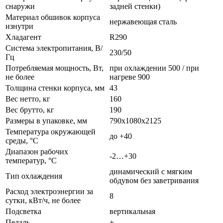
снаружи
задней стенки)
Материал обшивок корпуса
нержавеющая сталь
изнутри
Хладагент
R290
Система электропитания, В/
230/50
Гц
Потребляемая мощность, Вт,
при охлаждении 500 / при
не более
нагреве 900
Толщина стенки корпуса, мм
43
Вес нетто, кг
160
Вес брутто, кг
190
Размеры в упаковке, мм
790х1080х2125
Температура окружающей
до +40
среды, °С
Диапазон рабочих
-2…+30
температур, °C
динамический с мягким
Тип охлаждения
обдувом без заветривания
Расход электроэнергии за
8
сутки, кВт/ч, не более
Подсветка
вертикальная
Педаль
+