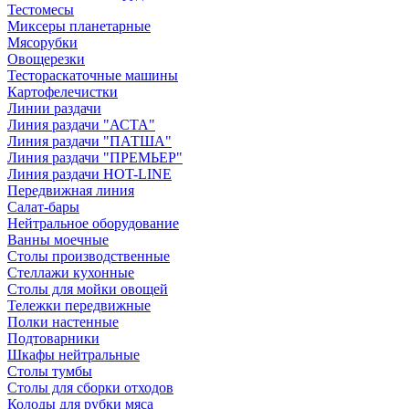
Тестомесы
Миксеры планетарные
Мясорубки
Овощерезки
Тестораскаточные машины
Картофелечистки
Линии раздачи
Линия раздачи "АСТА"
Линия раздачи "ПАТША"
Линия раздачи "ПРЕМЬЕР"
Линия раздачи HOT-LINE
Передвижная линия
Салат-бары
Нейтральное оборудование
Ванны моечные
Столы производственные
Стеллажи кухонные
Столы для мойки овощей
Тележки передвижные
Полки настенные
Подтоварники
Шкафы нейтральные
Столы тумбы
Столы для сборки отходов
Колоды для рубки мяса