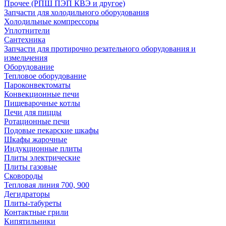
Прочее (РПШ ПЭП КВЭ и другое)
Запчасти для холодильного оборудования
Холодильные компрессоры
Уплотнители
Сантехника
Запчасти для протирочно резательного оборудования и
измельчения
Оборудование
Тепловое оборудование
Пароконвектоматы
Конвекционные печи
Пищеварочные котлы
Печи для пиццы
Ротационные печи
Подовые пекарские шкафы
Шкафы жарочные
Индукционные плиты
Плиты электрические
Плиты газовые
Сковороды
Тепловая линия 700, 900
Дегидраторы
Плиты-табуреты
Контактные грили
Кипятильники