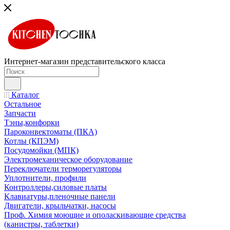
Интернет-магазин представительского класса
Каталог
Остальное
Запчасти
Тэны,конфорки
Пароконвектоматы (ПКА)
Котлы (КПЭМ)
Посудомойки (МПК)
Электромеханическое оборудование
Переключатели терморегуляторы
Уплотнители, профили
Контроллеры,силовые платы
Клавиатуры,пленочные панели
Двигатели, крыльчатки, насосы
Проф. Химия моющие и ополаскивающие средства
(канистры, таблетки)