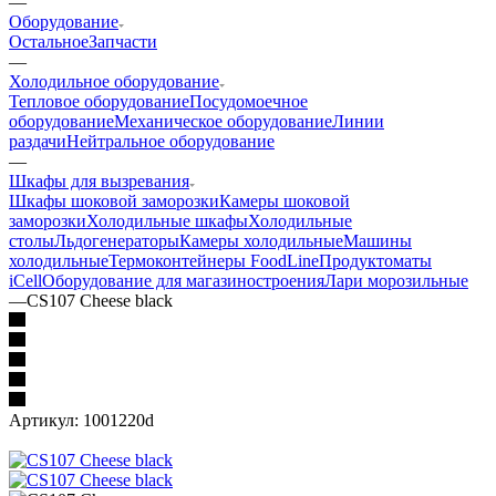
—
Оборудование
Остальное
Запчасти
—
Холодильное оборудование
Тепловое оборудование
Посудомоечное
оборудование
Механическое оборудование
Линии
раздачи
Нейтральное оборудование
—
Шкафы для вызревания
Шкафы шоковой заморозки
Камеры шоковой
заморозки
Холодильные шкафы
Холодильные
столы
Льдогенераторы
Камеры холодильные
Машины
холодильные
Термоконтейнеры FoodLine
Продуктоматы
iCell
Оборудование для магазиностроения
Лари морозильные
—
CS107 Cheese black
Артикул:
1001220d