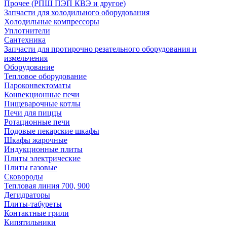
Прочее (РПШ ПЭП КВЭ и другое)
Запчасти для холодильного оборудования
Холодильные компрессоры
Уплотнители
Сантехника
Запчасти для протирочно резательного оборудования и
измельчения
Оборудование
Тепловое оборудование
Пароконвектоматы
Конвекционные печи
Пищеварочные котлы
Печи для пиццы
Ротационные печи
Подовые пекарские шкафы
Шкафы жарочные
Индукционные плиты
Плиты электрические
Плиты газовые
Сковороды
Тепловая линия 700, 900
Дегидраторы
Плиты-табуреты
Контактные грили
Кипятильники