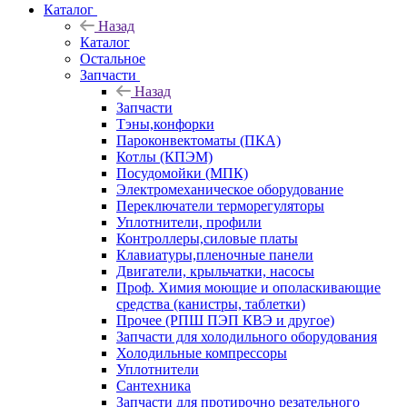
Каталог
Назад
Каталог
Остальное
Запчасти
Назад
Запчасти
Тэны,конфорки
Пароконвектоматы (ПКА)
Котлы (КПЭМ)
Посудомойки (МПК)
Электромеханическое оборудование
Переключатели терморегуляторы
Уплотнители, профили
Контроллеры,силовые платы
Клавиатуры,пленочные панели
Двигатели, крыльчатки, насосы
Проф. Химия моющие и ополаскивающие
средства (канистры, таблетки)
Прочее (РПШ ПЭП КВЭ и другое)
Запчасти для холодильного оборудования
Холодильные компрессоры
Уплотнители
Сантехника
Запчасти для протирочно резательного