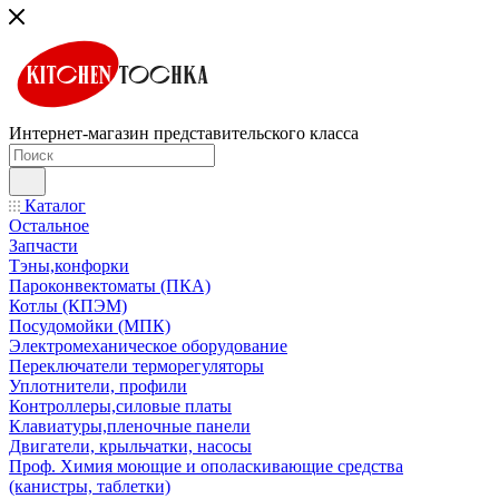
Интернет-магазин представительского класса
Каталог
Остальное
Запчасти
Тэны,конфорки
Пароконвектоматы (ПКА)
Котлы (КПЭМ)
Посудомойки (МПК)
Электромеханическое оборудование
Переключатели терморегуляторы
Уплотнители, профили
Контроллеры,силовые платы
Клавиатуры,пленочные панели
Двигатели, крыльчатки, насосы
Проф. Химия моющие и ополаскивающие средства
(канистры, таблетки)