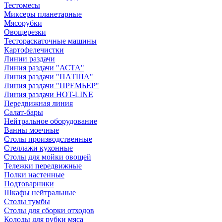
Тестомесы
Миксеры планетарные
Мясорубки
Овощерезки
Тестораскаточные машины
Картофелечистки
Линии раздачи
Линия раздачи "АСТА"
Линия раздачи "ПАТША"
Линия раздачи "ПРЕМЬЕР"
Линия раздачи HOT-LINE
Передвижная линия
Салат-бары
Нейтральное оборудование
Ванны моечные
Столы производственные
Стеллажи кухонные
Столы для мойки овощей
Тележки передвижные
Полки настенные
Подтоварники
Шкафы нейтральные
Столы тумбы
Столы для сборки отходов
Колоды для рубки мяса