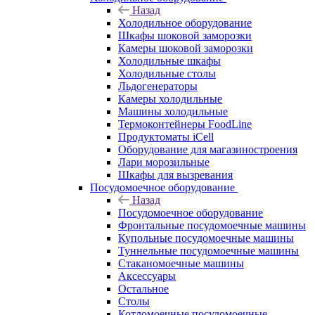
Назад
Холодильное оборудование
Шкафы шоковой заморозки
Камеры шоковой заморозки
Холодильные шкафы
Холодильные столы
Льдогенераторы
Камеры холодильные
Машины холодильные
Термоконтейнеры FoodLine
Продуктоматы iCell
Оборудование для магазиностроения
Лари морозильные
Шкафы для вызревания
Посудомоечное оборудование
Назад
Посудомоечное оборудование
Фронтальные посудомоечные машины
Купольные посудомоечные машины
Туннельные посудомоечные машины
Стаканомоечные машины
Аксессуары
Остальное
Столы
Котломоечные посудомоечные