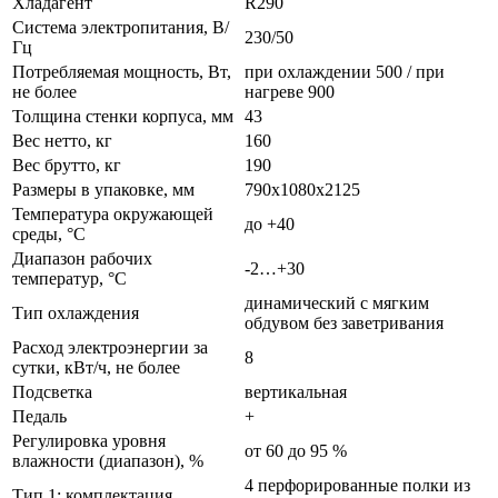
Хладагент
R290
Система электропитания, В/
230/50
Гц
Потребляемая мощность, Вт,
при охлаждении 500 / при
не более
нагреве 900
Толщина стенки корпуса, мм
43
Вес нетто, кг
160
Вес брутто, кг
190
Размеры в упаковке, мм
790х1080х2125
Температура окружающей
до +40
среды, °С
Диапазон рабочих
-2…+30
температур, °C
динамический с мягким
Тип охлаждения
обдувом без заветривания
Расход электроэнергии за
8
сутки, кВт/ч, не более
Подсветка
вертикальная
Педаль
+
Регулировка уровня
от 60 до 95 %
влажности (диапазон), %
4 перфорированные полки из
Тип 1: комплектация