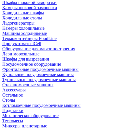
Шкафы шоковой заморозки
Камеры шоковой заморозки
Холодильные шкафы
Холодильные столы
Льдогенераторы
Камеры холодильные
Машины холодильные
Термоконтейнеры FoodLine
Продуктоматы iCell
Оборудование для магазиностроения
Лари морозильные
Шкафы для вызревания
Посудомоечное оборудование
Фронтальные посудомоечные машины
Купольные посудомоечные машины
Туннельные посудомоечные машины
Стаканомоечные машины
Аксессуары
Остальное
Столы
Котломоечные посудомоечные машины
Подставки
Механическое оборудование
Тестомесы
Миксеры планетарные