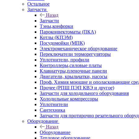
Остальное
Запчасти
Назад
Запчасти
Тэны,конфорки
Пароконвектоматы (ПКА)
Котлы (КПЭМ)
Посудомойки (МПК)
Электромеханическое оборудование
Переключатели терморегуляторы
Уплотнители, профили
Контроллеры,силовые платы
Клавиатуры,пленочные панели
Двигатели, крыльчатки, насосы
Проф. Химия моющие и ополаскивающие средс
Прочее (РПШ ПЭП КВЭ и другое)
Запчасти для холодильного оборудования
Холодильные компрессоры
Уплотнители
Сантехника
Запчасти для протирочно резательного обору
Оборудование
Назад
Оборудование
Тепловое оборудование