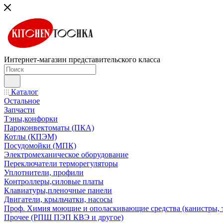
Интернет-магазин представительского класса
Каталог
Остальное
Запчасти
Тэны,конфорки
Пароконвектоматы (ПКА)
Котлы (КПЭМ)
Посудомойки (МПК)
Электромеханическое оборудование
Переключатели терморегуляторы
Уплотнители, профили
Контроллеры,силовые платы
Клавиатуры,пленочные панели
Двигатели, крыльчатки, насосы
Проф. Химия моющие и ополаскивающие средства (канистры, 
Прочее (РПШ ПЭП КВЭ и другое)