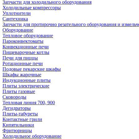
Запчасти для холодильного оборудования
Холодильные компрессоры
Уплотнители
Сантехника
Запчасти для протирочно резательного оборудования и измель
Оборудование
Тепловое оборудование
Пароконвектоматы
Конвекционные печи
Пищеварочные котлы
Печи для пиццы
Ротационные печи
Подовые пекарские шкафы
Шкафы жарочные
Индукционные плиты
Плиты электрические
Плиты газовые
Сковороды
Тепловая линия 700, 900
Дегидраторы
Плиты-табуреты
Контактные грили
Кипятильники
Фритюрницы
Холодильное оборудование