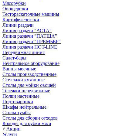
Мясорубки
Овощерезки
Тестораскаточные машины
Картофелечистки
Линии раздачи
Линия раздачи "АСТА"
Линия раздачи "ПАТША"
Линия раздачи "ПРЕМЬЕР"
Линия раздачи HOT-LINE
Передвижная линия
Салат-бары
Нейтральное оборудование
Ванны моечные
Столы производственные
Стеллажи кухонные
Столы для мойки овощей
Тележки передвижные
Полки настенные
Подтоварники
Шкафы нейтральные
Столы тумбы
Столы для сборки отходов
Колоды для рубки мяса
Акции
Услуги