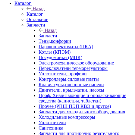
Каталог
Назад
Каталог
Остальное
Запчасти
Назад
Запчасти
Тэны,конфорки
Пароконвектоматы (ПКА)
Котлы (КПЭМ)
Посудомойки (МПК)
Электромеханическое оборудование
Переключатели терморегуляторы
Уплотнители, профили
Контроллеры,силовые платы
Клавиатуры,пленочные панели
Двигатели, крыльчатки, насосы
Проф. Химия моющие и ополаскивающие
средства (канистры, таблетки)
Прочее (РПШ ПЭП КВЭ и другое)
Запчасти для холодильного оборудования
Холодильные компрессоры
Уплотнители
Сантехника
Запчасти для протирочно резательного