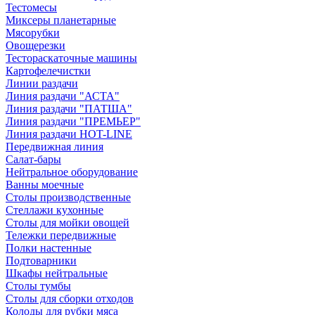
Тестомесы
Миксеры планетарные
Мясорубки
Овощерезки
Тестораскаточные машины
Картофелечистки
Линии раздачи
Линия раздачи "АСТА"
Линия раздачи "ПАТША"
Линия раздачи "ПРЕМЬЕР"
Линия раздачи HOT-LINE
Передвижная линия
Салат-бары
Нейтральное оборудование
Ванны моечные
Столы производственные
Стеллажи кухонные
Столы для мойки овощей
Тележки передвижные
Полки настенные
Подтоварники
Шкафы нейтральные
Столы тумбы
Столы для сборки отходов
Колоды для рубки мяса