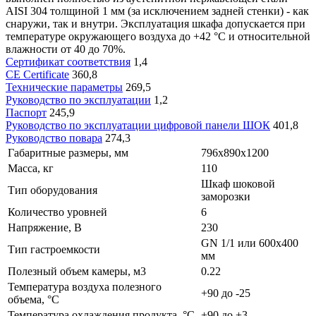
AISI 304 толщиной 1 мм (за исключением задней стенки) - как
снаружи, так и внутри. Эксплуатация шкафа допускается при
температуре окружающего воздуха до +42 °С и относительной
влажности от 40 до 70%.
Сертификат соответствия
1,4
CE Certificate
360,8
Технические параметры
269,5
Руководство по эксплуатации
1,2
Паспорт
245,9
Руководство по эксплуатации цифровой панели ШОК
401,8
Руководство повара
274,3
Габаритные размеры, мм
796х890х1200
Масса, кг
110
Шкаф шоковой
Тип оборудования
заморозки
Количество уровней
6
Напряжение, В
230
GN 1/1 или 600х400
Тип гастроемкости
мм
Полезный объем камеры, м3
0.22
Температура воздуха полезного
+90 до -25
объема, °С
Температура охлаждения продукта, °С
+90 до +3