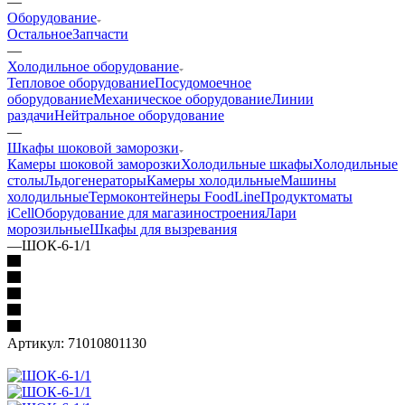
—
Оборудование
Остальное
Запчасти
—
Холодильное оборудование
Тепловое оборудование
Посудомоечное
оборудование
Механическое оборудование
Линии
раздачи
Нейтральное оборудование
—
Шкафы шоковой заморозки
Камеры шоковой заморозки
Холодильные шкафы
Холодильные
столы
Льдогенераторы
Камеры холодильные
Машины
холодильные
Термоконтейнеры FoodLine
Продуктоматы
iCell
Оборудование для магазиностроения
Лари
морозильные
Шкафы для вызревания
—
ШОК-6-1/1
Артикул:
71010801130