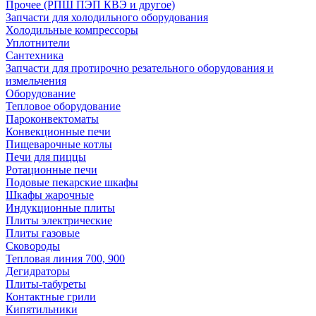
Прочее (РПШ ПЭП КВЭ и другое)
Запчасти для холодильного оборудования
Холодильные компрессоры
Уплотнители
Сантехника
Запчасти для протирочно резательного оборудования и
измельчения
Оборудование
Тепловое оборудование
Пароконвектоматы
Конвекционные печи
Пищеварочные котлы
Печи для пиццы
Ротационные печи
Подовые пекарские шкафы
Шкафы жарочные
Индукционные плиты
Плиты электрические
Плиты газовые
Сковороды
Тепловая линия 700, 900
Дегидраторы
Плиты-табуреты
Контактные грили
Кипятильники