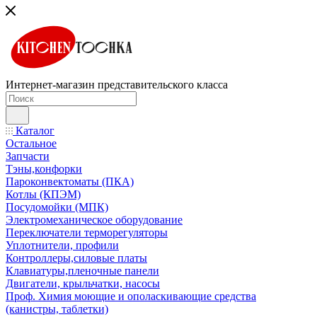
Интернет-магазин представительского класса
Каталог
Остальное
Запчасти
Тэны,конфорки
Пароконвектоматы (ПКА)
Котлы (КПЭМ)
Посудомойки (МПК)
Электромеханическое оборудование
Переключатели терморегуляторы
Уплотнители, профили
Контроллеры,силовые платы
Клавиатуры,пленочные панели
Двигатели, крыльчатки, насосы
Проф. Химия моющие и ополаскивающие средства
(канистры, таблетки)