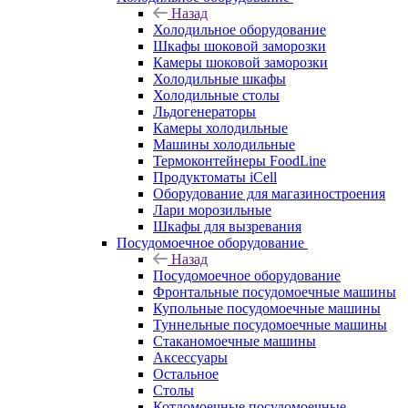
Назад
Холодильное оборудование
Шкафы шоковой заморозки
Камеры шоковой заморозки
Холодильные шкафы
Холодильные столы
Льдогенераторы
Камеры холодильные
Машины холодильные
Термоконтейнеры FoodLine
Продуктоматы iCell
Оборудование для магазиностроения
Лари морозильные
Шкафы для вызревания
Посудомоечное оборудование
Назад
Посудомоечное оборудование
Фронтальные посудомоечные машины
Купольные посудомоечные машины
Туннельные посудомоечные машины
Стаканомоечные машины
Аксессуары
Остальное
Столы
Котломоечные посудомоечные