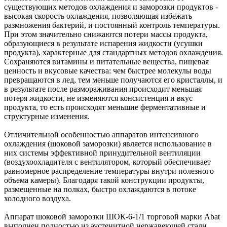
существующих методов охлаждения и заморозки продуктов -
высокая скорость охлаждения, позволяющая избежать
размножения бактерий, и постоянный контроль температуры.
При этом значительно снижаются потери массы продукта,
образующиеся в результате испарения жидкости (усушки
продукта), характерные для стандартных методов охлаждения.
Сохраняются витамины и питательные вещества, пищевая
ценность и вкусовые качества: чем быстрее молекулы воды
превращаются в лед, тем меньше получаются его кристаллы, и
в результате после размораживания происходит меньшая
потеря жидкости, не изменяются консистенция и вкус
продукта, то есть происходят меньшие ферментативные и
структурные изменения.
Отличительной особенностью аппаратов интенсивного
охлаждения (шоковой заморозки) является использование в
них системы эффективной принудительной вентиляции
(воздухоохладителя с вентилятором, который обеспечивает
равномерное распределение температуры внутри полезного
объема камеры). Благодаря такой конструкции продукты,
размещенные на полках, быстро охлаждаются в потоке
холодного воздуха.
Аппарат шоковой заморозки ШОК-6-1/1 торговой марки Abat
выполнен полностью из аустенитной нержавеющей стали