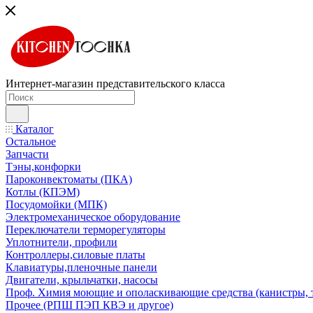
Интернет-магазин представительского класса
Каталог
Остальное
Запчасти
Тэны,конфорки
Пароконвектоматы (ПКА)
Котлы (КПЭМ)
Посудомойки (МПК)
Электромеханическое оборудование
Переключатели терморегуляторы
Уплотнители, профили
Контроллеры,силовые платы
Клавиатуры,пленочные панели
Двигатели, крыльчатки, насосы
Проф. Химия моющие и ополаскивающие средства (канистры, 
Прочее (РПШ ПЭП КВЭ и другое)