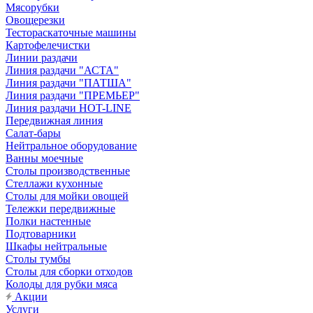
Мясорубки
Овощерезки
Тестораскаточные машины
Картофелечистки
Линии раздачи
Линия раздачи "АСТА"
Линия раздачи "ПАТША"
Линия раздачи "ПРЕМЬЕР"
Линия раздачи HOT-LINE
Передвижная линия
Салат-бары
Нейтральное оборудование
Ванны моечные
Столы производственные
Стеллажи кухонные
Столы для мойки овощей
Тележки передвижные
Полки настенные
Подтоварники
Шкафы нейтральные
Столы тумбы
Столы для сборки отходов
Колоды для рубки мяса
Акции
Услуги