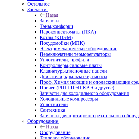
Остальное
Запчасти
Назад
Запчасти
Тэны,конфорки
Пароконвектоматы (ПКА)
Котлы (КПЭМ)
Посудомойки (МПК)
Электромеханическое оборудование
Переключатели терморегуляторы
Уплотнители, профили
Контроллеры,силовые платы
Клавиатуры,пленочные панели
Двигатели, крыльчатки, насосы
Проф. Химия моющие и ополаскивающие средс
Прочее (РПШ ПЭП КВЭ и другое)
Запчасти для холодильного оборудования
Холодильные компрессоры
Уплотнители
Сантехника
Запчасти для протирочно резательного обору
Оборудование
Назад
Оборудование
Тепловое оборудование