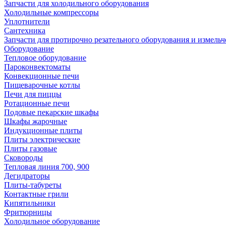
Запчасти для холодильного оборудования
Холодильные компрессоры
Уплотнители
Сантехника
Запчасти для протирочно резательного оборудования и измель
Оборудование
Тепловое оборудование
Пароконвектоматы
Конвекционные печи
Пищеварочные котлы
Печи для пиццы
Ротационные печи
Подовые пекарские шкафы
Шкафы жарочные
Индукционные плиты
Плиты электрические
Плиты газовые
Сковороды
Тепловая линия 700, 900
Дегидраторы
Плиты-табуреты
Контактные грили
Кипятильники
Фритюрницы
Холодильное оборудование