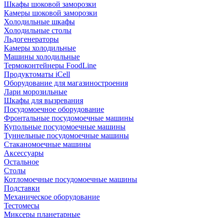
Шкафы шоковой заморозки
Камеры шоковой заморозки
Холодильные шкафы
Холодильные столы
Льдогенераторы
Камеры холодильные
Машины холодильные
Термоконтейнеры FoodLine
Продуктоматы iCell
Оборудование для магазиностроения
Лари морозильные
Шкафы для вызревания
Посудомоечное оборудование
Фронтальные посудомоечные машины
Купольные посудомоечные машины
Туннельные посудомоечные машины
Стаканомоечные машины
Аксессуары
Остальное
Столы
Котломоечные посудомоечные машины
Подставки
Механическое оборудование
Тестомесы
Миксеры планетарные