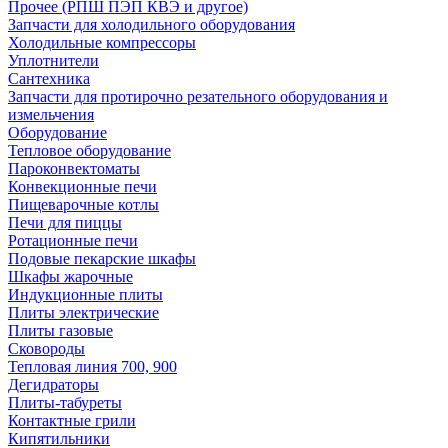
Прочее (РПШ ПЭП КВЭ и другое)
Запчасти для холодильного оборудования
Холодильные компрессоры
Уплотнители
Сантехника
Запчасти для протирочно резательного оборудования и
измельчения
Оборудование
Тепловое оборудование
Пароконвектоматы
Конвекционные печи
Пищеварочные котлы
Печи для пиццы
Ротационные печи
Подовые пекарские шкафы
Шкафы жарочные
Индукционные плиты
Плиты электрические
Плиты газовые
Сковороды
Тепловая линия 700, 900
Дегидраторы
Плиты-табуреты
Контактные грили
Кипятильники