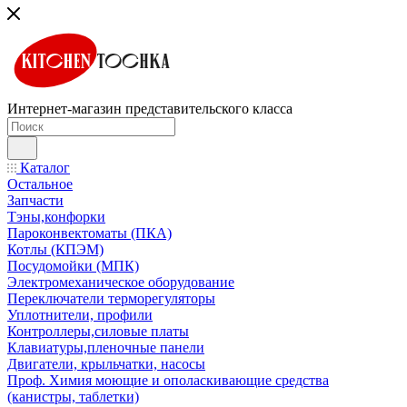
Интернет-магазин представительского класса
Каталог
Остальное
Запчасти
Тэны,конфорки
Пароконвектоматы (ПКА)
Котлы (КПЭМ)
Посудомойки (МПК)
Электромеханическое оборудование
Переключатели терморегуляторы
Уплотнители, профили
Контроллеры,силовые платы
Клавиатуры,пленочные панели
Двигатели, крыльчатки, насосы
Проф. Химия моющие и ополаскивающие средства
(канистры, таблетки)