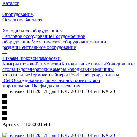
Каталог
—
Оборудование
Остальное
Запчасти
—
Холодильное оборудование
Тепловое оборудование
Посудомоечное
оборудование
Механическое оборудование
Линии
раздачи
Нейтральное оборудование
—
Шкафы шоковой заморозки
Камеры шоковой заморозки
Холодильные шкафы
Холодильные
столы
Льдогенераторы
Камеры холодильные
Машины
холодильные
Термоконтейнеры FoodLine
Продуктоматы
iCell
Оборудование для магазиностроения
Лари
морозильные
Шкафы для вызревания
—
Тележка ТШ-20-1/1 для ШОК-20-1/1Т-01 и ПКА 20
Артикул:
71000001548