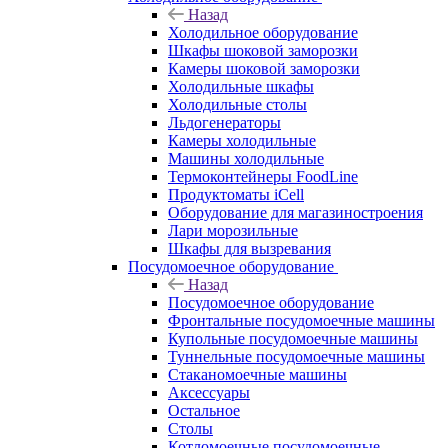
Назад
Холодильное оборудование
Шкафы шоковой заморозки
Камеры шоковой заморозки
Холодильные шкафы
Холодильные столы
Льдогенераторы
Камеры холодильные
Машины холодильные
Термоконтейнеры FoodLine
Продуктоматы iCell
Оборудование для магазиностроения
Лари морозильные
Шкафы для вызревания
Посудомоечное оборудование
Назад
Посудомоечное оборудование
Фронтальные посудомоечные машины
Купольные посудомоечные машины
Туннельные посудомоечные машины
Стаканомоечные машины
Аксессуары
Остальное
Столы
Котломоечные посудомоечные