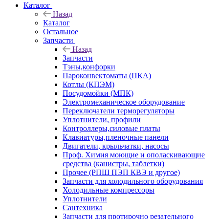
Каталог
Назад
Каталог
Остальное
Запчасти
Назад
Запчасти
Тэны,конфорки
Пароконвектоматы (ПКА)
Котлы (КПЭМ)
Посудомойки (МПК)
Электромеханическое оборудование
Переключатели терморегуляторы
Уплотнители, профили
Контроллеры,силовые платы
Клавиатуры,пленочные панели
Двигатели, крыльчатки, насосы
Проф. Химия моющие и ополаскивающие
средства (канистры, таблетки)
Прочее (РПШ ПЭП КВЭ и другое)
Запчасти для холодильного оборудования
Холодильные компрессоры
Уплотнители
Сантехника
Запчасти для протирочно резательного