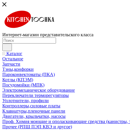
Интернет-магазин представительского класса
Каталог
Остальное
Запчасти
Тэны,конфорки
Пароконвектоматы (ПКА)
Котлы (КПЭМ)
Посудомойки (МПК)
Электромеханическое оборудование
Переключатели терморегуляторы
Уплотнители, профили
Контроллеры,силовые платы
Клавиатуры,пленочные панели
Двигатели, крыльчатки, насосы
Проф. Химия моющие и ополаскивающие средства (канистры, 
Прочее (РПШ ПЭП КВЭ и другое)