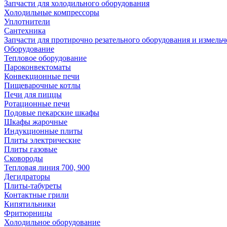
Запчасти для холодильного оборудования
Холодильные компрессоры
Уплотнители
Сантехника
Запчасти для протирочно резательного оборудования и измель
Оборудование
Тепловое оборудование
Пароконвектоматы
Конвекционные печи
Пищеварочные котлы
Печи для пиццы
Ротационные печи
Подовые пекарские шкафы
Шкафы жарочные
Индукционные плиты
Плиты электрические
Плиты газовые
Сковороды
Тепловая линия 700, 900
Дегидраторы
Плиты-табуреты
Контактные грили
Кипятильники
Фритюрницы
Холодильное оборудование