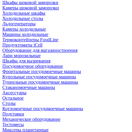
Шкафы шоковой заморозки
Камеры шоковой заморозки
Холодильные шкафы
Холодильные столы
Льдогенераторы
Камеры холодильные
Машины холодильные
Термоконтейнеры FoodLine
Продуктоматы iCell
Оборудование для магазиностроения
Лари морозильные
Шкафы для вызревания
Посудомоечное оборудование
Фронтальные посудомоечные машины
Купольные посудомоечные машины
Туннельные посудомоечные машины
Стаканомоечные машины
Аксессуары
Остальное
Столы
Котломоечные посудомоечные машины
Подставки
Механическое оборудование
Тестомесы
Миксеры планетарные