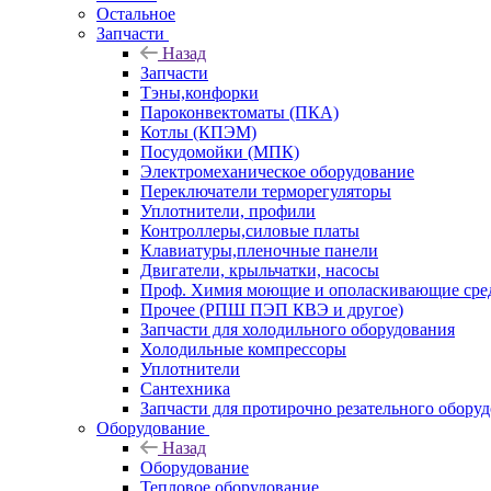
Остальное
Запчасти
Назад
Запчасти
Тэны,конфорки
Пароконвектоматы (ПКА)
Котлы (КПЭМ)
Посудомойки (МПК)
Электромеханическое оборудование
Переключатели терморегуляторы
Уплотнители, профили
Контроллеры,силовые платы
Клавиатуры,пленочные панели
Двигатели, крыльчатки, насосы
Проф. Химия моющие и ополаскивающие средс
Прочее (РПШ ПЭП КВЭ и другое)
Запчасти для холодильного оборудования
Холодильные компрессоры
Уплотнители
Сантехника
Запчасти для протирочно резательного обору
Оборудование
Назад
Оборудование
Тепловое оборудование