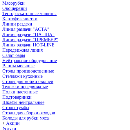
Мясорубки
Овощерезки
Тестораскаточные машины
Картофелечистки
Линии раздачи
Линия раздачи "АСТА"
Линия раздачи "ПАТША"
Линия раздачи "ПРЕМЬЕР"
Линия раздачи HOT-LINE
Передвижная линия
Салат-бары
Нейтральное оборудование
Ванны моечные
Столы производственные
Стеллажи кухонные
Столы для мойки овощей
Тележки передвижные
Полки настенные
Подтоварники
Шкафы нейтральные
Столы тумбы
Столы для сборки отходов
Колоды для рубки мяса
Акции
Услуги