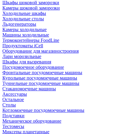
Шкафы шоковой заморозки
Камеры шоковой заморозки
Холодильные шкафы
Холодильные столы
Льдогенераторы
Камеры холодильные
Машины холодильные
Термоконтейнеры FoodLine
Продуктоматы iCell
Оборудование для магазиностроения
Лари морозильные
Шкафы для вызревания
Посудомоечное оборудование
Фронтальные посудомоечные машины
Купольные посудомоечные машины
Туннельные посудомоечные машины
Стаканомоечные машины
Аксессуары
Остальное
Столы
Котломоечные посудомоечные машины
Подставки
Механическое оборудование
Тестомесы
Миксеры планетарные