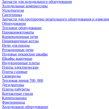
Запчасти для холодильного оборудования
Холодильные компрессоры
Уплотнители
Сантехника
Запчасти для протирочно резательного оборудования и измель
Оборудование
Тепловое оборудование
Пароконвектоматы
Конвекционные печи
Пищеварочные котлы
Печи для пиццы
Ротационные печи
Подовые пекарские шкафы
Шкафы жарочные
Индукционные плиты
Плиты электрические
Плиты газовые
Сковороды
Тепловая линия 700, 900
Дегидраторы
Плиты-табуреты
Контактные грили
Кипятильники
Фритюрницы
Холодильное оборудование