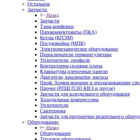
Остальное
Запчасти
Назад
Запчасти
Тэны,конфорки
Пароконвектоматы (ПКА)
Котлы (КПЭМ)
Посудомойки (МПК)
Электромеханическое оборудование
Переключатели терморегуляторы
Уплотнители, профили
Контроллеры,силовые платы
Клавиатуры,пленочные панели
Двигатели, крыльчатки, насосы
Проф. Химия моющие и ополаскивающие средс
Прочее (РПШ ПЭП КВЭ и другое)
Запчасти для холодильного оборудования
Холодильные компрессоры
Уплотнители
Сантехника
Запчасти для протирочно резательного обору
Оборудование
Назад
Оборудование
Тепловое оборудование