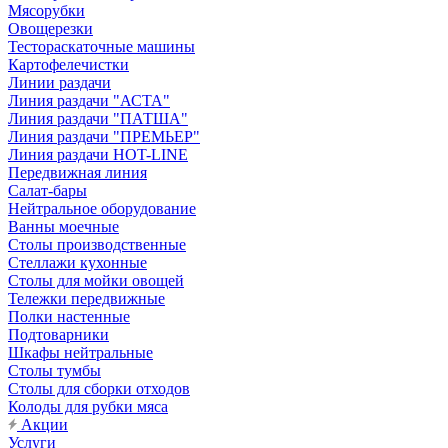
Мясорубки
Овощерезки
Тестораскаточные машины
Картофелечистки
Линии раздачи
Линия раздачи "АСТА"
Линия раздачи "ПАТША"
Линия раздачи "ПРЕМЬЕР"
Линия раздачи HOT-LINE
Передвижная линия
Салат-бары
Нейтральное оборудование
Ванны моечные
Столы производственные
Стеллажи кухонные
Столы для мойки овощей
Тележки передвижные
Полки настенные
Подтоварники
Шкафы нейтральные
Столы тумбы
Столы для сборки отходов
Колоды для рубки мяса
Акции
Услуги