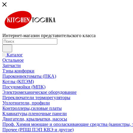
Интернет-магазин представительского класса
Каталог
Остальное
Запчасти
Тэны,конфорки
Пароконвектоматы (ПКА)
Котлы (КПЭМ)
Посудомойки (МПК)
Электромеханическое оборудование
Переключатели терморегуляторы
Уплотнители, профили
Контроллеры,силовые платы
Клавиатуры,пленочные панели
Двигатели, крыльчатки, насосы
Проф. Химия моющие и ополаскивающие средства (канистры, 
Прочее (РПШ ПЭП КВЭ и другое)