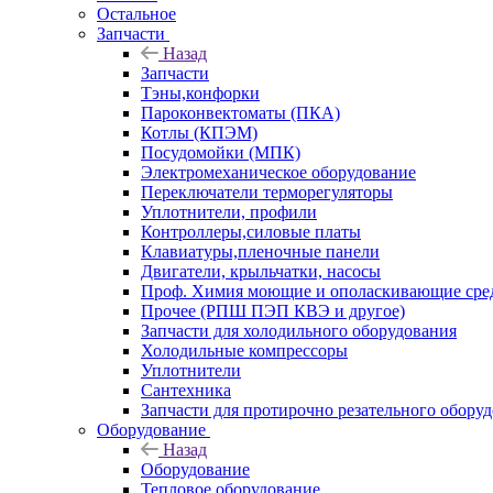
Остальное
Запчасти
Назад
Запчасти
Тэны,конфорки
Пароконвектоматы (ПКА)
Котлы (КПЭМ)
Посудомойки (МПК)
Электромеханическое оборудование
Переключатели терморегуляторы
Уплотнители, профили
Контроллеры,силовые платы
Клавиатуры,пленочные панели
Двигатели, крыльчатки, насосы
Проф. Химия моющие и ополаскивающие средс
Прочее (РПШ ПЭП КВЭ и другое)
Запчасти для холодильного оборудования
Холодильные компрессоры
Уплотнители
Сантехника
Запчасти для протирочно резательного обору
Оборудование
Назад
Оборудование
Тепловое оборудование