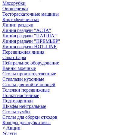
Мясорубки
Овощерезки
Тестораскаточные машины
Картофелечистки
Линии раздачи
Линия раздачи "АСТА"
Линия раздачи "ПАТША"
Линия раздачи "ПРЕМЬЕР"
Линия раздачи HOT-LINE
Передвижная линия
Салат-бары
Нейтральное оборудование
Ванны моечные
Столы производственные
Стеллажи кухонные
Столы для мойки овощей
Тележки передвижные
Полки настенные
Подтоварники
Шкафы нейтральные
Столы тумбы
Столы для сборки отходов
Колоды для рубки мяса
Акции
Услуги