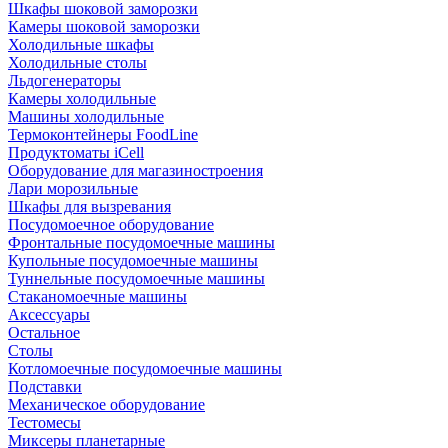
Шкафы шоковой заморозки
Камеры шоковой заморозки
Холодильные шкафы
Холодильные столы
Льдогенераторы
Камеры холодильные
Машины холодильные
Термоконтейнеры FoodLine
Продуктоматы iCell
Оборудование для магазиностроения
Лари морозильные
Шкафы для вызревания
Посудомоечное оборудование
Фронтальные посудомоечные машины
Купольные посудомоечные машины
Туннельные посудомоечные машины
Стаканомоечные машины
Аксессуары
Остальное
Столы
Котломоечные посудомоечные машины
Подставки
Механическое оборудование
Тестомесы
Миксеры планетарные