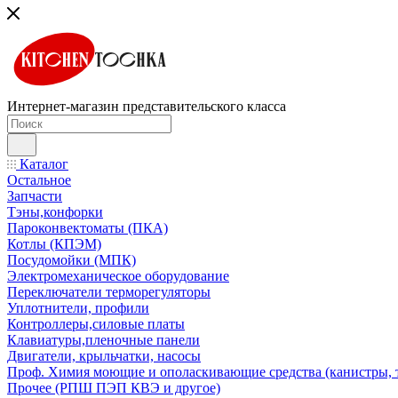
Интернет-магазин представительского класса
Каталог
Остальное
Запчасти
Тэны,конфорки
Пароконвектоматы (ПКА)
Котлы (КПЭМ)
Посудомойки (МПК)
Электромеханическое оборудование
Переключатели терморегуляторы
Уплотнители, профили
Контроллеры,силовые платы
Клавиатуры,пленочные панели
Двигатели, крыльчатки, насосы
Проф. Химия моющие и ополаскивающие средства (канистры, 
Прочее (РПШ ПЭП КВЭ и другое)