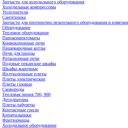
Запчасти для холодильного оборудования
Холодильные компрессоры
Уплотнители
Сантехника
Запчасти для протирочно резательного оборудования и измель
Оборудование
Тепловое оборудование
Пароконвектоматы
Конвекционные печи
Пищеварочные котлы
Печи для пиццы
Ротационные печи
Подовые пекарские шкафы
Шкафы жарочные
Индукционные плиты
Плиты электрические
Плиты газовые
Сковороды
Тепловая линия 700, 900
Дегидраторы
Плиты-табуреты
Контактные грили
Кипятильники
Фритюрницы
Холодильное оборудование