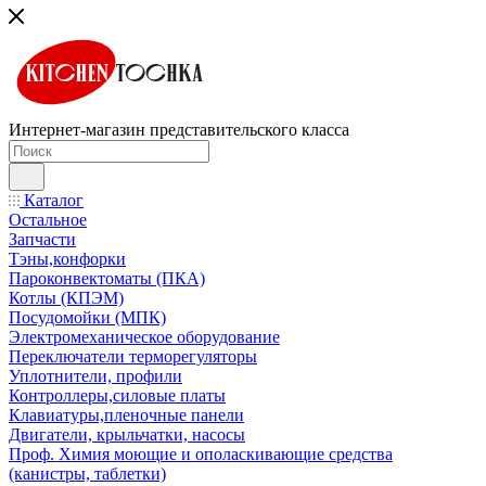
Интернет-магазин представительского класса
Каталог
Остальное
Запчасти
Тэны,конфорки
Пароконвектоматы (ПКА)
Котлы (КПЭМ)
Посудомойки (МПК)
Электромеханическое оборудование
Переключатели терморегуляторы
Уплотнители, профили
Контроллеры,силовые платы
Клавиатуры,пленочные панели
Двигатели, крыльчатки, насосы
Проф. Химия моющие и ополаскивающие средства
(канистры, таблетки)