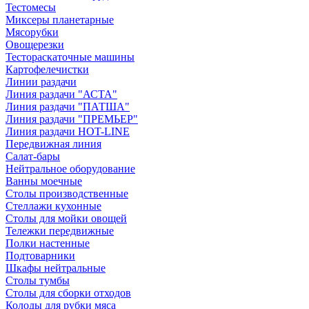
Тестомесы
Миксеры планетарные
Мясорубки
Овощерезки
Тестораскаточные машины
Картофелечистки
Линии раздачи
Линия раздачи "АСТА"
Линия раздачи "ПАТША"
Линия раздачи "ПРЕМЬЕР"
Линия раздачи HOT-LINE
Передвижная линия
Салат-бары
Нейтральное оборудование
Ванны моечные
Столы производственные
Стеллажи кухонные
Столы для мойки овощей
Тележки передвижные
Полки настенные
Подтоварники
Шкафы нейтральные
Столы тумбы
Столы для сборки отходов
Колоды для рубки мяса