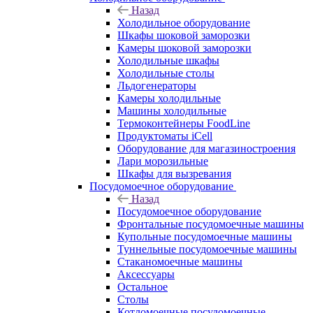
Назад
Холодильное оборудование
Шкафы шоковой заморозки
Камеры шоковой заморозки
Холодильные шкафы
Холодильные столы
Льдогенераторы
Камеры холодильные
Машины холодильные
Термоконтейнеры FoodLine
Продуктоматы iCell
Оборудование для магазиностроения
Лари морозильные
Шкафы для вызревания
Посудомоечное оборудование
Назад
Посудомоечное оборудование
Фронтальные посудомоечные машины
Купольные посудомоечные машины
Туннельные посудомоечные машины
Стаканомоечные машины
Аксессуары
Остальное
Столы
Котломоечные посудомоечные