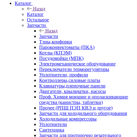
Каталог
Назад
Каталог
Остальное
Запчасти
Назад
Запчасти
Тэны,конфорки
Пароконвектоматы (ПКА)
Котлы (КПЭМ)
Посудомойки (МПК)
Электромеханическое оборудование
Переключатели терморегуляторы
Уплотнители, профили
Контроллеры,силовые платы
Клавиатуры,пленочные панели
Двигатели, крыльчатки, насосы
Проф. Химия моющие и ополаскивающие
средства (канистры, таблетки)
Прочее (РПШ ПЭП КВЭ и другое)
Запчасти для холодильного оборудования
Холодильные компрессоры
Уплотнители
Сантехника
Запчасти для протирочно резательного