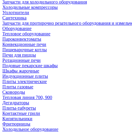
Запчасти для холодильного оборудования
Холодильные компрессоры
Уплотнители
Сантехника
Запчасти для протирочно резательного оборудования и измель
Оборудование
Тепловое оборудование
Пароконвектоматы
Конвекционные печи
Пищеварочные котлы
Печи для пиццы
Ротационные печи
Подовые пекарские шкафы
Шкафы жарочные
Индукционные плиты
Плиты электрические
Плиты газовые
Сковороды
Тепловая линия 700, 900
Дегидраторы
Плиты-табуреты
Контактные грили
Кипятильники
Фритюрницы
Холодильное оборудование