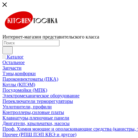
Интернет-магазин представительского класса
Каталог
Остальное
Запчасти
Тэны,конфорки
Пароконвектоматы (ПКА)
Котлы (КПЭМ)
Посудомойки (МПК)
Электромеханическое оборудование
Переключатели терморегуляторы
Уплотнители, профили
Контроллеры,силовые платы
Клавиатуры,пленочные панели
Двигатели, крыльчатки, насосы
Проф. Химия моющие и ополаскивающие средства (канистры, 
Прочее (РПШ ПЭП КВЭ и другое)