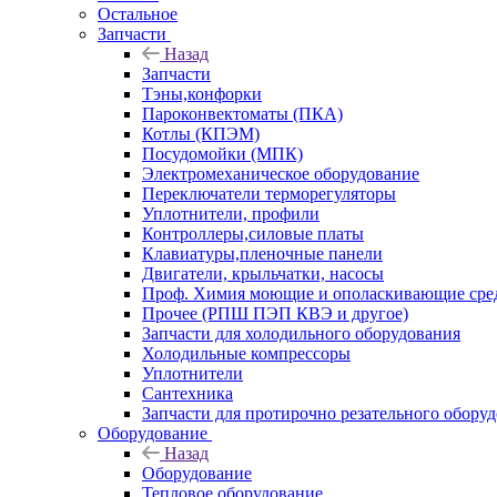
Остальное
Запчасти
Назад
Запчасти
Тэны,конфорки
Пароконвектоматы (ПКА)
Котлы (КПЭМ)
Посудомойки (МПК)
Электромеханическое оборудование
Переключатели терморегуляторы
Уплотнители, профили
Контроллеры,силовые платы
Клавиатуры,пленочные панели
Двигатели, крыльчатки, насосы
Проф. Химия моющие и ополаскивающие средс
Прочее (РПШ ПЭП КВЭ и другое)
Запчасти для холодильного оборудования
Холодильные компрессоры
Уплотнители
Сантехника
Запчасти для протирочно резательного обору
Оборудование
Назад
Оборудование
Тепловое оборудование