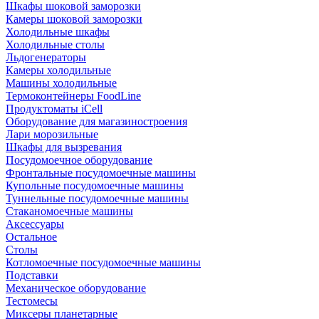
Шкафы шоковой заморозки
Камеры шоковой заморозки
Холодильные шкафы
Холодильные столы
Льдогенераторы
Камеры холодильные
Машины холодильные
Термоконтейнеры FoodLine
Продуктоматы iCell
Оборудование для магазиностроения
Лари морозильные
Шкафы для вызревания
Посудомоечное оборудование
Фронтальные посудомоечные машины
Купольные посудомоечные машины
Туннельные посудомоечные машины
Стаканомоечные машины
Аксессуары
Остальное
Столы
Котломоечные посудомоечные машины
Подставки
Механическое оборудование
Тестомесы
Миксеры планетарные