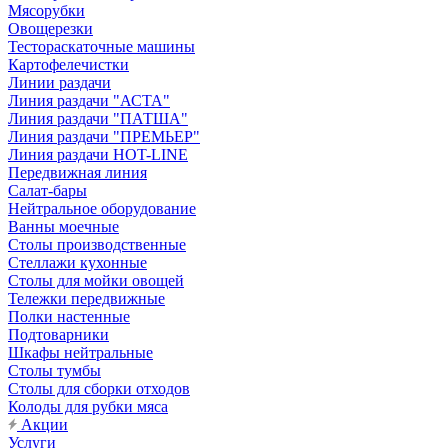
Мясорубки
Овощерезки
Тестораскаточные машины
Картофелечистки
Линии раздачи
Линия раздачи "АСТА"
Линия раздачи "ПАТША"
Линия раздачи "ПРЕМЬЕР"
Линия раздачи HOT-LINE
Передвижная линия
Салат-бары
Нейтральное оборудование
Ванны моечные
Столы производственные
Стеллажи кухонные
Столы для мойки овощей
Тележки передвижные
Полки настенные
Подтоварники
Шкафы нейтральные
Столы тумбы
Столы для сборки отходов
Колоды для рубки мяса
Акции
Услуги