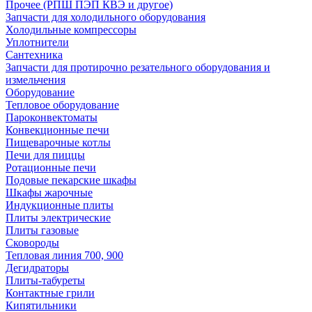
Прочее (РПШ ПЭП КВЭ и другое)
Запчасти для холодильного оборудования
Холодильные компрессоры
Уплотнители
Сантехника
Запчасти для протирочно резательного оборудования и
измельчения
Оборудование
Тепловое оборудование
Пароконвектоматы
Конвекционные печи
Пищеварочные котлы
Печи для пиццы
Ротационные печи
Подовые пекарские шкафы
Шкафы жарочные
Индукционные плиты
Плиты электрические
Плиты газовые
Сковороды
Тепловая линия 700, 900
Дегидраторы
Плиты-табуреты
Контактные грили
Кипятильники