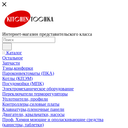
Интернет-магазин представительского класса
Каталог
Остальное
Запчасти
Тэны,конфорки
Пароконвектоматы (ПКА)
Котлы (КПЭМ)
Посудомойки (МПК)
Электромеханическое оборудование
Переключатели терморегуляторы
Уплотнители, профили
Контроллеры,силовые платы
Клавиатуры,пленочные панели
Двигатели, крыльчатки, насосы
Проф. Химия моющие и ополаскивающие средства
(канистры, таблетки)