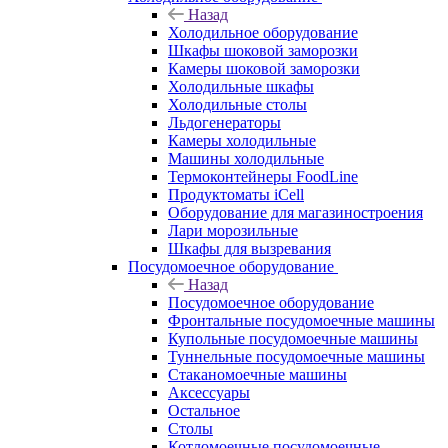
Назад
Холодильное оборудование
Шкафы шоковой заморозки
Камеры шоковой заморозки
Холодильные шкафы
Холодильные столы
Льдогенераторы
Камеры холодильные
Машины холодильные
Термоконтейнеры FoodLine
Продуктоматы iCell
Оборудование для магазиностроения
Лари морозильные
Шкафы для вызревания
Посудомоечное оборудование
Назад
Посудомоечное оборудование
Фронтальные посудомоечные машины
Купольные посудомоечные машины
Туннельные посудомоечные машины
Стаканомоечные машины
Аксессуары
Остальное
Столы
Котломоечные посудомоечные