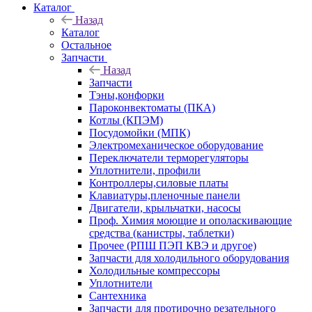
Каталог
Назад
Каталог
Остальное
Запчасти
Назад
Запчасти
Тэны,конфорки
Пароконвектоматы (ПКА)
Котлы (КПЭМ)
Посудомойки (МПК)
Электромеханическое оборудование
Переключатели терморегуляторы
Уплотнители, профили
Контроллеры,силовые платы
Клавиатуры,пленочные панели
Двигатели, крыльчатки, насосы
Проф. Химия моющие и ополаскивающие
средства (канистры, таблетки)
Прочее (РПШ ПЭП КВЭ и другое)
Запчасти для холодильного оборудования
Холодильные компрессоры
Уплотнители
Сантехника
Запчасти для протирочно резательного