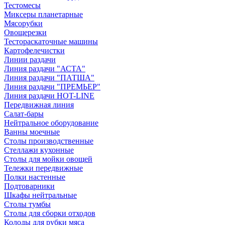
Тестомесы
Миксеры планетарные
Мясорубки
Овощерезки
Тестораскаточные машины
Картофелечистки
Линии раздачи
Линия раздачи "АСТА"
Линия раздачи "ПАТША"
Линия раздачи "ПРЕМЬЕР"
Линия раздачи HOT-LINE
Передвижная линия
Салат-бары
Нейтральное оборудование
Ванны моечные
Столы производственные
Стеллажи кухонные
Столы для мойки овощей
Тележки передвижные
Полки настенные
Подтоварники
Шкафы нейтральные
Столы тумбы
Столы для сборки отходов
Колоды для рубки мяса