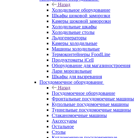
Назад
Холодильное оборудование
Шкафы шоковой заморозки
Камеры шоковой заморозки
Холодильные шкафы
Холодильные столы
Льдогенераторы
Камеры холодильные
Машины холодильные
Термоконтейнеры FoodLine
Продуктоматы iCell
Оборудование для магазиностроения
Лари морозильные
Шкафы для вызревания
Посудомоечное оборудование
Назад
Посудомоечное оборудование
Фронтальные посудомоечные машины
Купольные посудомоечные машины
Туннельные посудомоечные машины
Стаканомоечные машины
Аксессуары
Остальное
Столы
Котломоечные посудомоечные