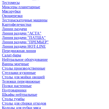
Тестомесы
Миксеры планетарные
Мясорубки
Овощерезки
Тестораскаточные машины
Картофелечистки
Линии раздачи
Линия раздачи "АСТА"
Линия раздачи "ПАТША"
Линия раздачи "ПРЕМЬЕР"
Линия раздачи HOT-LINE
Передвижная линия
Салат-бары
Нейтральное оборудование
Ванны моечные
Столы производственные
Стеллажи кухонные
Столы для мойки овощей
Тележки передвижные
Полки настенные
Подтоварники
Шкафы нейтральные
Столы тумбы
Столы для сборки отходов
Колоды для рубки мяса