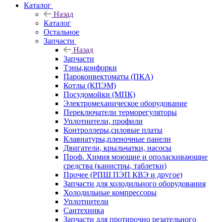
Каталог
Назад
Каталог
Остальное
Запчасти
Назад
Запчасти
Тэны,конфорки
Пароконвектоматы (ПКА)
Котлы (КПЭМ)
Посудомойки (МПК)
Электромеханическое оборудование
Переключатели терморегуляторы
Уплотнители, профили
Контроллеры,силовые платы
Клавиатуры,пленочные панели
Двигатели, крыльчатки, насосы
Проф. Химия моющие и ополаскивающие
средства (канистры, таблетки)
Прочее (РПШ ПЭП КВЭ и другое)
Запчасти для холодильного оборудования
Холодильные компрессоры
Уплотнители
Сантехника
Запчасти для протирочно резательного