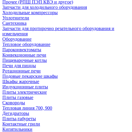
Прочее (РПШ ПЭП КВЭ и другое)
Запчасти для холодильного оборудования
Холодильные компрессоры
Уплотнители
Сантехника
Запчасти для протирочно резательного оборудования и
измельчения
Оборудование
Тепловое оборудование
Пароконвектоматы
Конвекционные печи
Пищеварочные котлы
Печи для пиццы
Ротационные печи
Подовые пекарские шкафы
Шкафы жарочные
Индукционные плиты
Плиты электрические
Плиты газовые
Сковороды
Тепловая линия 700, 900
Дегидраторы
Плиты-табуреты
Контактные грили
Кипятильники