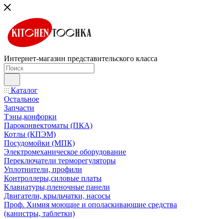
Интернет-магазин представительского класса
Каталог
Остальное
Запчасти
Тэны,конфорки
Пароконвектоматы (ПКА)
Котлы (КПЭМ)
Посудомойки (МПК)
Электромеханическое оборудование
Переключатели терморегуляторы
Уплотнители, профили
Контроллеры,силовые платы
Клавиатуры,пленочные панели
Двигатели, крыльчатки, насосы
Проф. Химия моющие и ополаскивающие средства
(канистры, таблетки)