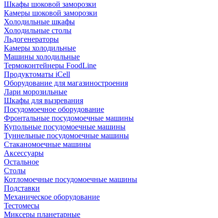
Шкафы шоковой заморозки
Камеры шоковой заморозки
Холодильные шкафы
Холодильные столы
Льдогенераторы
Камеры холодильные
Машины холодильные
Термоконтейнеры FoodLine
Продуктоматы iCell
Оборудование для магазиностроения
Лари морозильные
Шкафы для вызревания
Посудомоечное оборудование
Фронтальные посудомоечные машины
Купольные посудомоечные машины
Туннельные посудомоечные машины
Стаканомоечные машины
Аксессуары
Остальное
Столы
Котломоечные посудомоечные машины
Подставки
Механическое оборудование
Тестомесы
Миксеры планетарные