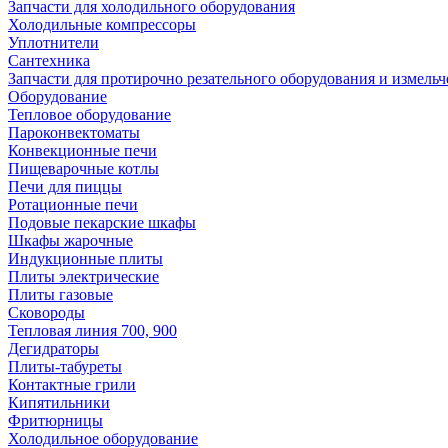
Запчасти для холодильного оборудования
Холодильные компрессоры
Уплотнители
Сантехника
Запчасти для протирочно резательного оборудования и измель
Оборудование
Тепловое оборудование
Пароконвектоматы
Конвекционные печи
Пищеварочные котлы
Печи для пиццы
Ротационные печи
Подовые пекарские шкафы
Шкафы жарочные
Индукционные плиты
Плиты электрические
Плиты газовые
Сковороды
Тепловая линия 700, 900
Дегидраторы
Плиты-табуреты
Контактные грили
Кипятильники
Фритюрницы
Холодильное оборудование