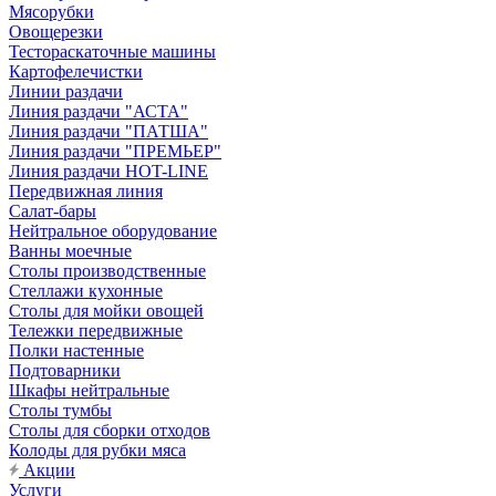
Мясорубки
Овощерезки
Тестораскаточные машины
Картофелечистки
Линии раздачи
Линия раздачи "АСТА"
Линия раздачи "ПАТША"
Линия раздачи "ПРЕМЬЕР"
Линия раздачи HOT-LINE
Передвижная линия
Салат-бары
Нейтральное оборудование
Ванны моечные
Столы производственные
Стеллажи кухонные
Столы для мойки овощей
Тележки передвижные
Полки настенные
Подтоварники
Шкафы нейтральные
Столы тумбы
Столы для сборки отходов
Колоды для рубки мяса
Акции
Услуги