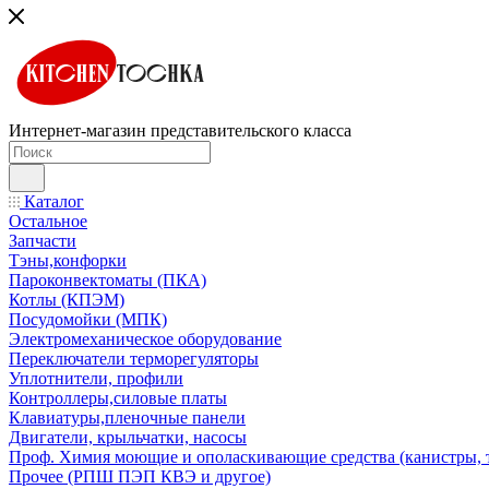
Интернет-магазин представительского класса
Каталог
Остальное
Запчасти
Тэны,конфорки
Пароконвектоматы (ПКА)
Котлы (КПЭМ)
Посудомойки (МПК)
Электромеханическое оборудование
Переключатели терморегуляторы
Уплотнители, профили
Контроллеры,силовые платы
Клавиатуры,пленочные панели
Двигатели, крыльчатки, насосы
Проф. Химия моющие и ополаскивающие средства (канистры, 
Прочее (РПШ ПЭП КВЭ и другое)