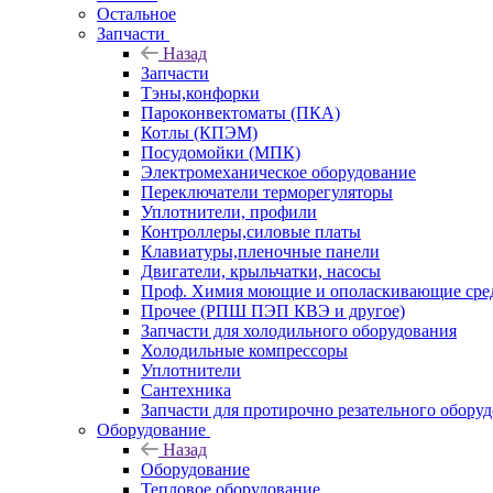
Остальное
Запчасти
Назад
Запчасти
Тэны,конфорки
Пароконвектоматы (ПКА)
Котлы (КПЭМ)
Посудомойки (МПК)
Электромеханическое оборудование
Переключатели терморегуляторы
Уплотнители, профили
Контроллеры,силовые платы
Клавиатуры,пленочные панели
Двигатели, крыльчатки, насосы
Проф. Химия моющие и ополаскивающие средс
Прочее (РПШ ПЭП КВЭ и другое)
Запчасти для холодильного оборудования
Холодильные компрессоры
Уплотнители
Сантехника
Запчасти для протирочно резательного обору
Оборудование
Назад
Оборудование
Тепловое оборудование